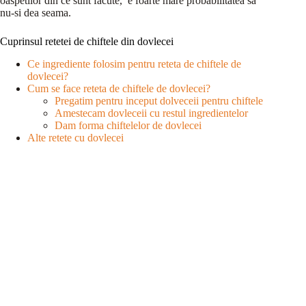
oaspetilor din ce sunt facute, e foarte mare probabilitatea sa
nu-si dea seama.
Cuprinsul retetei de chiftele din dovlecei
Ce ingrediente folosim pentru reteta de chiftele de
dovlecei?
Cum se face reteta de chiftele de dovlecei?
Pregatim pentru inceput dolveceii pentru chiftele
Amestecam dovleceii cu restul ingredientelor
Dam forma chiftelelor de dovlecei
Alte retete cu dovlecei