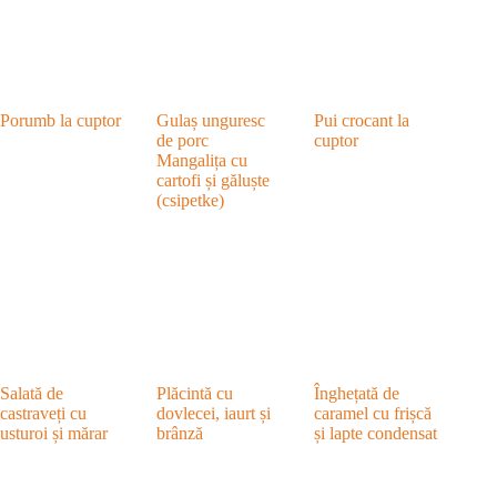
Porumb la cuptor
Gulaș unguresc
Pui crocant la
de porc
cuptor
Mangalița cu
cartofi și găluște
(csipetke)
Salată de
Plăcintă cu
Înghețată de
castraveți cu
dovlecei, iaurt și
caramel cu frișcă
usturoi și mărar
brânză
și lapte condensat