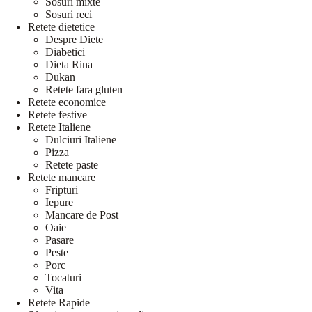
Sosuri mixte
Sosuri reci
Retete dietetice
Despre Diete
Diabetici
Dieta Rina
Dukan
Retete fara gluten
Retete economice
Retete festive
Retete Italiene
Dulciuri Italiene
Pizza
Retete paste
Retete mancare
Fripturi
Iepure
Mancare de Post
Oaie
Pasare
Peste
Porc
Tocaturi
Vita
Retete Rapide