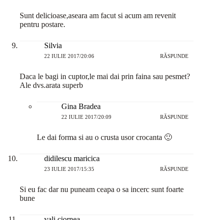
Sunt delicioase,aseara am facut si acum am revenit
pentru postare.
Silvia
22 IULIE 2017/20:06
RĂSPUNDE
Daca le bagi in cuptor,le mai dai prin faina sau pesmet?
Ale dvs.arata superb
Gina Bradea
22 IULIE 2017/20:09
RĂSPUNDE
Le dai forma si au o crusta usor crocanta 🙂
didilescu maricica
23 IULIE 2017/15:35
RĂSPUNDE
Si eu fac dar nu puneam ceapa o sa incerc sunt foarte
bune
vali ciornea