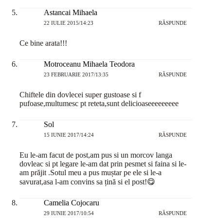
Astancai Mihaela
22 IULIE 2015/14:23
RĂSPUNDE
Ce bine arata!!!
Motroceanu Mihaela Teodora
23 FEBRUARIE 2017/13:35
RĂSPUNDE
Chiftele din dovlecei super gustoase si f
pufoase,multumesc pt reteta,sunt delicioaseeeeeeeee
Sol
15 IUNIE 2017/14:24
RĂSPUNDE
Eu le-am facut de post,am pus si un morcov langa
dovleac si pt legare le-am dat prin pesmet si faina si le-
am prăjit .Sotul meu a pus muștar pe ele si le-a
savurat,asa l-am convins sa țină si el post!😋
Camelia Cojocaru
29 IUNIE 2017/10:54
RĂSPUNDE