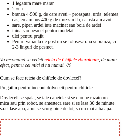
1 legatura mare marar
2 oua
branza 4-500 g, de care aveti – proaspata, urda, telemea,
cas, eu am pus 400 g de mozzarella, ca asta am avut
sare, piper, ardei iute macinat sau boia de ardei
faina sau pesmet pentru modelat
ulei pentru prajit
Pentru varianta de post nu se folosesc oua si branza, ci
2-3 linguri de pesmet.
Va recomand sa vedeti
reteta de Chiftele zburatoare
, de mare
efect, pentru cei mici si nu numai. 🙂
Cum se face reteta de chiftele de dovlecei?
Pregatim pentru inceput dolveceii pentru chiftele
Dovleceii se spala, se taie capetele si se dau pe razatoarea
mica sau prin robot, se amesteca sare si se lasa 30 de minute,
sa-si lase apa, apoi se scurg bine de tot, sa nu mai aiba apa.