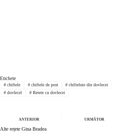
Etichete
#
chiftele
#
chiftele de post
#
chiftelute din dovlecei
#
dovlecel
#
Retete cu dovlecei
ANTERIOR
URMĂTOR
Alte rețete Gina Bradea