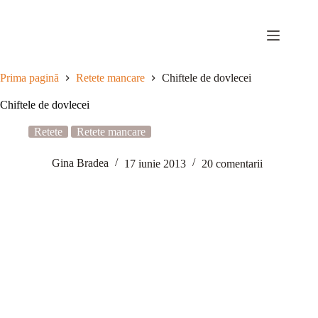
Sari
la
conținut
Prima pagină
Retete mancare
Chiftele de dovlecei
Chiftele de dovlecei
Retete
Retete mancare
Gina Bradea
17 iunie 2013
20 comentarii