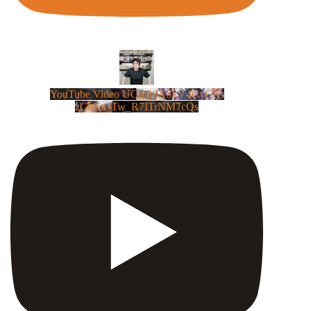
YouTube Video UCm5llXSLY4CyCX-
zC8XosTw_R7ITrNM7cQs