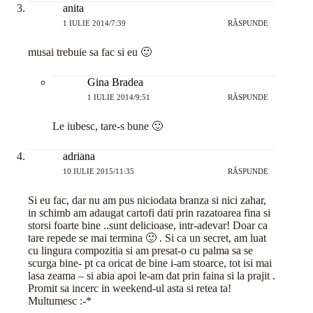
anita
1 IULIE 2014/7:39
RĂSPUNDE
musai trebuie sa fac si eu 🙂
Gina Bradea
1 IULIE 2014/9:51
RĂSPUNDE
Le iubesc, tare-s bune 🙂
adriana
10 IULIE 2015/11:35
RĂSPUNDE
Si eu fac, dar nu am pus niciodata branza si nici zahar,
in schimb am adaugat cartofi dati prin razatoarea fina si
storsi foarte bine ..sunt delicioase, intr-adevar! Doar ca
tare repede se mai termina 🙂 . Si ca un secret, am luat
cu lingura compozitia si am presat-o cu palma sa se
scurga bine- pt ca oricat de bine i-am stoarce, tot isi mai
lasa zeama – si abia apoi le-am dat prin faina si la prajit .
Promit sa incerc in weekend-ul asta si retea ta!
Multumesc :-*