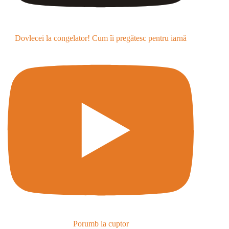
Dovlecei la congelator! Cum îi pregătesc pentru iarnă
Porumb la cuptor