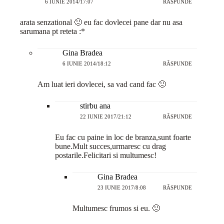
6 IUNIE 2014/17:07
RĂSPUNDE
arata senzational 🙂 eu fac dovlecei pane dar nu asa
sarumana pt reteta :*
Gina Bradea
6 IUNIE 2014/18:12
RĂSPUNDE
Am luat ieri dovlecei, sa vad cand fac 🙂
stirbu ana
22 IUNIE 2017/21:12
RĂSPUNDE
Eu fac cu paine in loc de branza,sunt foarte
bune.Mult succes,urmaresc cu drag
postarile.Felicitari si multumesc!
Gina Bradea
23 IUNIE 2017/8:08
RĂSPUNDE
Multumesc frumos si eu. 🙂