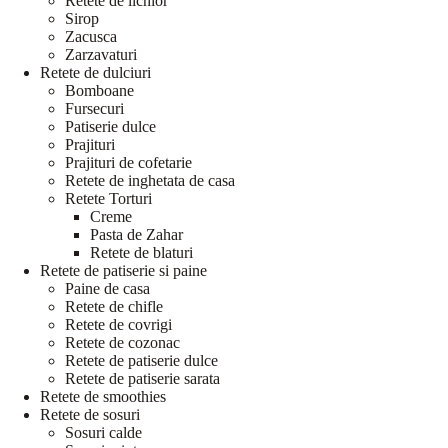
Retete de lichior
Sirop
Zacusca
Zarzavaturi
Retete de dulciuri
Bomboane
Fursecuri
Patiserie dulce
Prajituri
Prajituri de cofetarie
Retete de inghetata de casa
Retete Torturi
Creme
Pasta de Zahar
Retete de blaturi
Retete de patiserie si paine
Paine de casa
Retete de chifle
Retete de covrigi
Retete de cozonac
Retete de patiserie dulce
Retete de patiserie sarata
Retete de smoothies
Retete de sosuri
Sosuri calde