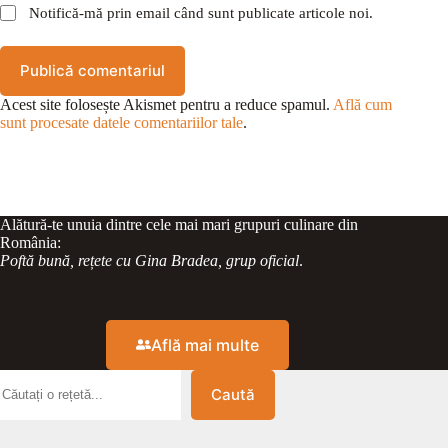
Notifică-mă prin email când sunt publicate articole noi.
Publică comentariul
Acest site folosește Akismet pentru a reduce spamul.
Află cum
sunt procesate datele comentariilor tale
.
Alătură-te unuia dintre cele mai mari grupuri culinare din
România:
Poftă bună, rețete cu Gina Bradea, grup oficial
.
Află mai multe
Caută