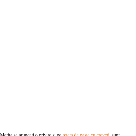
Merita sa aruncati o privire si pe
reteta de paste cu creveti
, sunt