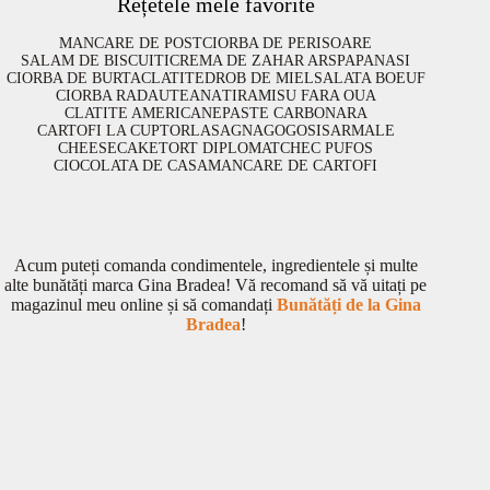
Rețetele mele favorite
MANCARE DE POST
CIORBA DE PERISOARE
SALAM DE BISCUITI
CREMA DE ZAHAR ARS
PAPANASI
CIORBA DE BURTA
CLATITE
DROB DE MIEL
SALATA BOEUF
CIORBA RADAUTEANA
TIRAMISU FARA OUA
CLATITE AMERICANE
PASTE CARBONARA
CARTOFI LA CUPTOR
LASAGNA
GOGOSI
SARMALE
CHEESECAKE
TORT DIPLOMAT
CHEC PUFOS
CIOCOLATA DE CASA
MANCARE DE CARTOFI
Acum puteți comanda condimentele, ingredientele și multe
alte bunătăți marca Gina Bradea! Vă recomand să vă uitați pe
magazinul meu online și să comandați
Bunătăți de la Gina
Bradea
!