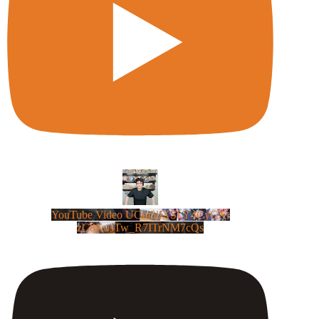
YouTube Video UCm5llXSLY4CyCX-
zC8XosTw_R7ITrNM7cQs