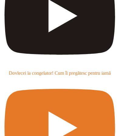
Dovlecei la congelator! Cum îi pregătesc pentru iarnă