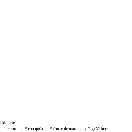
Etichete
#
cartofi
#
conopida
#
fructe de mare
#
Gigi Vulturu