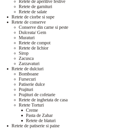
Retete de aperitive festive
Retete de garnituri
Retete de salate
Retete de ciorbe si supe
Retete de conserve
Conserve din carne si peste
Dulceata/ Gem
Muraturi
Retete de compot
Retete de lichior
Sirop
Zacusca
Zarzavaturi
Retete de dulciuri
Bomboane
Fursecuri
Patiserie dulce
Prajituri
Prajituri de cofetarie
Retete de inghetata de casa
Retete Torturi
Creme
Pasta de Zahar
Retete de blaturi
Retete de patiserie si paine