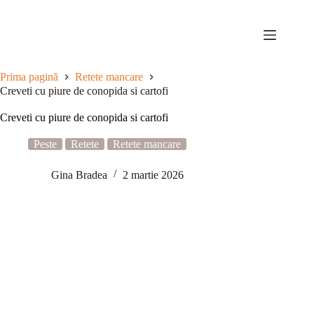
Sari
la
conținut
Prima pagină
Retete mancare
Creveti cu piure de conopida si cartofi
Creveti cu piure de conopida si cartofi
Peste
Retete
Retete mancare
Gina Bradea
2 martie 2026