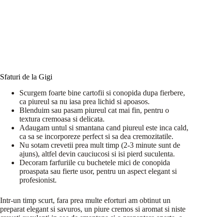
Sfaturi de la Gigi
Scurgem foarte bine cartofii si conopida dupa fierbere,
ca piureul sa nu iasa prea lichid si apoasos.
Blenduim sau pasam piureul cat mai fin, pentru o
textura cremoasa si delicata.
Adaugam untul si smantana cand piureul este inca cald,
ca sa se incorporeze perfect si sa dea cremozitatile.
Nu sotam crevetii prea mult timp (2-3 minute sunt de
ajuns), altfel devin cauciucosi si isi pierd suculenta.
Decoram farfuriile cu buchetele mici de conopida
proaspata sau fierte usor, pentru un aspect elegant si
profesionist.
Intr-un timp scurt, fara prea multe eforturi am obtinut un
preparat elegant si savuros, un piure cremos si aromat si niste