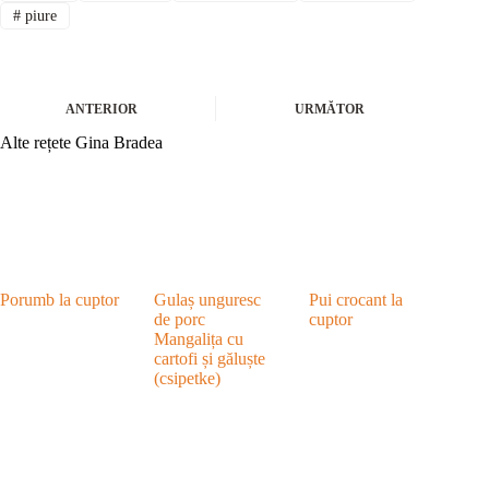
#
piure
ANTERIOR
URMĂTOR
Alte rețete Gina Bradea
Porumb la cuptor
Gulaș unguresc
Pui crocant la
de porc
cuptor
Mangalița cu
cartofi și găluște
(csipetke)