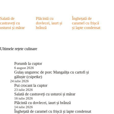
Salată de
Plăcintă cu
Înghețată de
castraveți cu
dovlecei, iaurt și
caramel cu frișcă
usturoi și mărar
brânză
și lapte condensat
Ultimele rețete culinare
Porumb la cuptor
6 august 2026
Gulaș unguresc de porc Mangalița cu cartofi și
găluște (csipetke)
24 iulie 2026
Pui crocant la cuptor
23 iulie 2026
Salată de castraveți cu usturoi și mărar
16 iulie 2026
Plăcintă cu dovlecei, iaurt și brânză
14 iulie 2026
Înghețată de caramel cu frișcă și lapte condensat