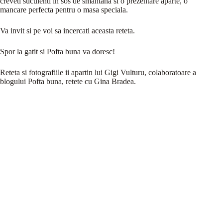
creveti suculenti in sos de smantana si o prezentare aparte, o
mancare perfecta pentru o masa speciala.
Va invit si pe voi sa incercati aceasta reteta.
Spor la gatit si Pofta buna va doresc!
Reteta si fotografiile ii apartin lui Gigi Vulturu, colaboratoare a
blogului Pofta buna, retete cu Gina Bradea.