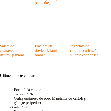
(csipetke)
Salată de
Plăcintă cu
Înghețată de
castraveți cu
dovlecei, iaurt și
caramel cu frișcă
usturoi și mărar
brânză
și lapte condensat
Ultimele rețete culinare
Porumb la cuptor
6 august 2026
Gulaș unguresc de porc Mangalița cu cartofi și
găluște (csipetke)
24 iulie 2026