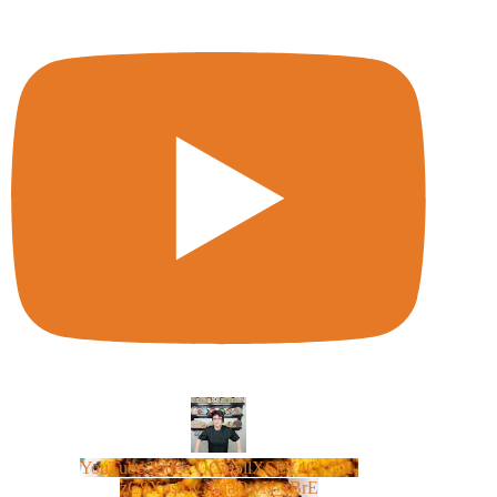
YouTube Video UCm5llXSLY4CyCX-
zC8XosTw_huaQwN_rBrE