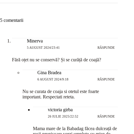
5 comentarii
Minerva
5 AUGUST 2024/23:41
RĂSPUNDE
Fără oțet nu se conservă? Și se curăță de coajă?
Gina Bradea
6 AUGUST 2024/9:18
RĂSPUNDE
Nu se curata de coaja si otetul este foarte
important. Respectati reteta.
victoria girba
26 IULIE 2025/22:52
RĂSPUNDE
Mama mare de la Babadag făcea dulceață de
roșii prunisoare verzi umplute cu miez de