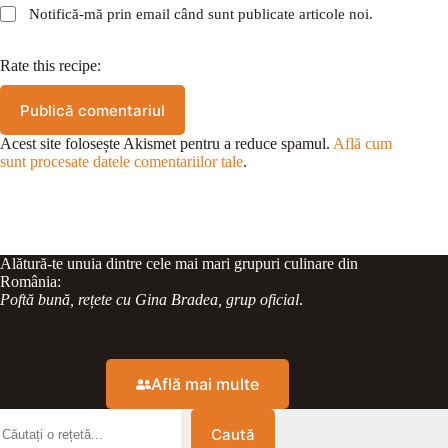
Notifică-mă prin email când sunt publicate articole noi.
Rate this recipe:
Publică comentariul
Acest site folosește Akismet pentru a reduce spamul.
Află cum
sunt procesate datele comentariilor tale
.
Alătură-te unuia dintre cele mai mari grupuri culinare din
România:
Poftă bună, rețete cu Gina Bradea, grup oficial
.
Află mai multe
Caută