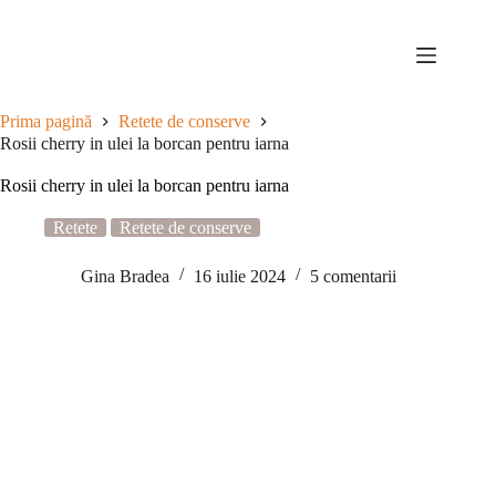
Sari
la
conținut
Prima pagină
Retete de conserve
Rosii cherry in ulei la borcan pentru iarna
Rosii cherry in ulei la borcan pentru iarna
Retete
Retete de conserve
Gina Bradea
16 iulie 2024
5 comentarii