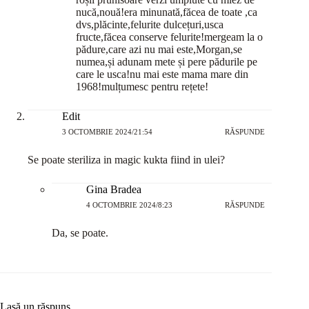
nucă,nouă!era minunată,făcea de toate ,ca
dvs,plăcinte,felurite dulcețuri,usca
fructe,făcea conserve felurite!mergeam la o
pădure,care azi nu mai este,Morgan,se
numea,și adunam mete și pere pădurile pe
care le usca!nu mai este mama mare din
1968!mulțumesc pentru rețete!
Edit
3 OCTOMBRIE 2024/21:54
RĂSPUNDE
Se poate steriliza in magic kukta fiind in ulei?
Gina Bradea
4 OCTOMBRIE 2024/8:23
RĂSPUNDE
Da, se poate.
Lasă un răspuns