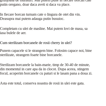
grunjoasa de muraturi. Mai putem pune in fiecare borcan cate
putin oregano, doar daca aveti si daca va place.
In fiecare borcan turnam cate o lingura de otet din vin.
Deasupra mai putem adauga putin busuioc.
Completam cu ulei de masline. Mai putem lovi de masa, sa
iasa bulele de aer.
Cum sterilizam borcanele de rosii cherry in ulei?
Punem capacele si le strangem bine. Folosim capace noi, bine
sterilizate, strangem foarte bine borcanele.
Sterilizam borcanele la bain-marie, timp de 30-40 de minute,
din momentul in care apa da in clocot. Dupa aceea, stingem
focul, acoperim borcanele cu paturi si le lasam pana a doua zi.
Asta este totul, conserva noastra de rosii in ulei este gata.