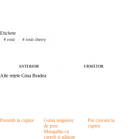
Etichete
#
rosii
#
rosii cherry
ANTERIOR
URMĂTOR
Alte rețete Gina Bradea
Porumb la cuptor
Gulaș unguresc
Pui crocant la
de porc
cuptor
Mangalița cu
cartofi și găluște