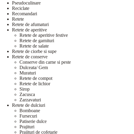
Pseudoculinare
Reciclate
Recomandari
Retete
Retete de afumaturi
Retete de aperitive
Retete de aperitive festive
Retete de garnituri
Retete de salate
Retete de ciorbe si supe
Retete de conserve
Conserve din carne si peste
Dulceata/ Gem
Muraturi
Retete de compot
Retete de lichior
Sirop
Zacusca
Zarzavaturi
Retete de dulciuri
Bomboane
Fursecuri
Patiserie dulce
Prajituri
Prajituri de cofetarie