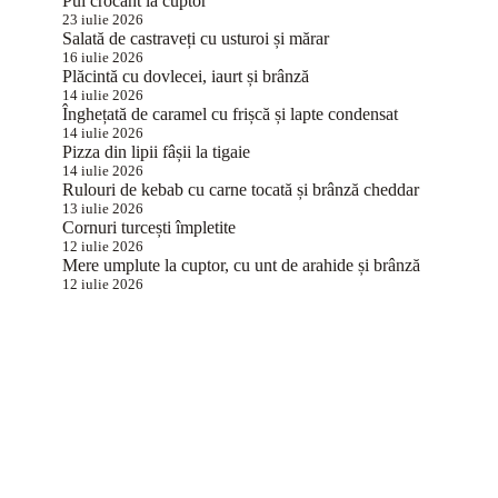
Pui crocant la cuptor
23 iulie 2026
Salată de castraveți cu usturoi și mărar
16 iulie 2026
Plăcintă cu dovlecei, iaurt și brânză
14 iulie 2026
Înghețată de caramel cu frișcă și lapte condensat
14 iulie 2026
Pizza din lipii fâșii la tigaie
14 iulie 2026
Rulouri de kebab cu carne tocată și brânză cheddar
13 iulie 2026
Cornuri turcești împletite
12 iulie 2026
Mere umplute la cuptor, cu unt de arahide și brânză
12 iulie 2026