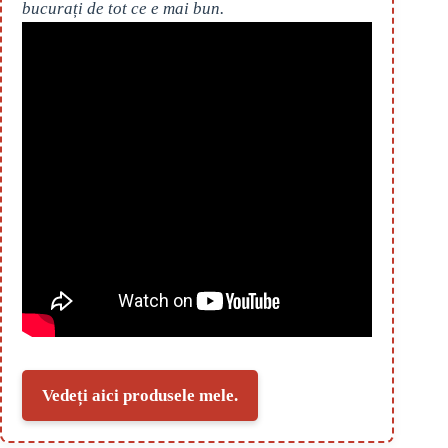
bucurați de tot ce e mai bun.
Vedeți aici produsele mele.