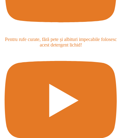
Pentru rufe curate, fără pete și albituri impecabile folosesc
acest detergent lichid!