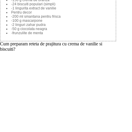
-150 g crema de branza
-24 biscuiti populari (simpli)
-1 lingurita extract de vanilie
Pentru decor
-200 ml smantana pentru frisca
-100 g mascarpone
-2 linguri zahar pudra
-50 g ciocolata neagra
-frunzulite de menta
Cum preparam reteta de prajitura cu crema de vanilie si
biscuiti?