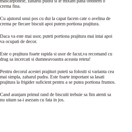
mascarponele, zaharul pudra si le mixam pana obtinem o
crema fina.
Cu ajutorul unui pos cu dui la capat facem cate o avelina de
crema pe fiecare biscuit apoi putem portiona prajitura.
Daca va este mai usor, puteti portiona prajitura mai intai apoi
va ocupati de decor.
Este o prajitura foarte rapida si usor de facut,va recomand cu
drag sa incercati si dumneavoastra aceasta reteta!
Pentru decorul acestei prajituri puteti sa folositi si varianta cea
mai simpla, zaharul pudra. Este foarte important sa lasati
prajitura la frigider suficient pentru a se putea portiona frumos.
Cand aranjam primul rand de biscuiti trebuie sa fim atenti sa
nu uitam sa-i asezam cu fata in jos.