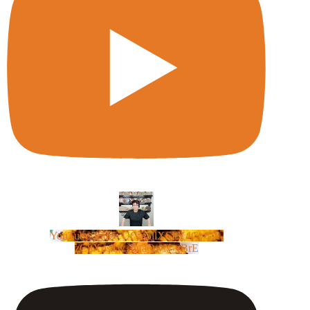
YouTube Video UCm5llXSLY4CyCX-
zC8XosTw_huaQwN_rBrE