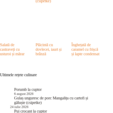
(csipetke)
Salată de
Plăcintă cu
Înghețată de
castraveți cu
dovlecei, iaurt și
caramel cu frișcă
usturoi și mărar
brânză
și lapte condensat
Ultimele rețete culinare
Porumb la cuptor
6 august 2026
Gulaș unguresc de porc Mangalița cu cartofi și
găluște (csipetke)
24 iulie 2026
Pui crocant la cuptor