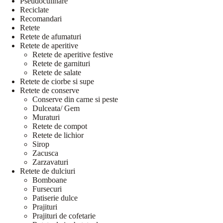
Pseudoculinare
Reciclate
Recomandari
Retete
Retete de afumaturi
Retete de aperitive
Retete de aperitive festive
Retete de garnituri
Retete de salate
Retete de ciorbe si supe
Retete de conserve
Conserve din carne si peste
Dulceata/ Gem
Muraturi
Retete de compot
Retete de lichior
Sirop
Zacusca
Zarzavaturi
Retete de dulciuri
Bomboane
Fursecuri
Patiserie dulce
Prajituri
Prajituri de cofetarie