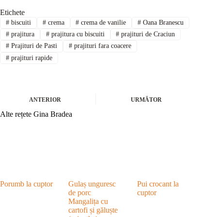
Etichete
#
biscuiti
#
crema
#
crema de vanilie
#
Oana Branescu
#
prajitura
#
prajitura cu biscuiti
#
prajituri de Craciun
#
Prajituri de Pasti
#
prajituri fara coacere
#
prajituri rapide
ANTERIOR
URMĂTOR
Alte rețete Gina Bradea
Porumb la cuptor
Gulaș unguresc
Pui crocant la
de porc
cuptor
Mangalița cu
cartofi și găluște