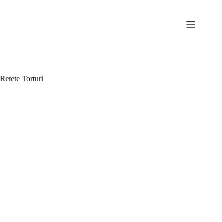
Sari
la
conținut
Retete Torturi