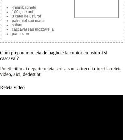
4 minibaghete
100 g de unt
3 catei de usturoi
patrunjel sau marar
salam
cascaval sau mozzarella
parmezan
Cum preparam reteta de baghete la cuptor cu usturoi si
cascaval?
Puteti citi mai departe reteta scrisa sau sa treceti direct la reteta
video, aici, dedesubt.
Reteta video