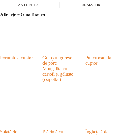
ANTERIOR
URMĂTOR
Alte rețete Gina Bradea
Porumb la cuptor
Gulaș unguresc
Pui crocant la
de porc
cuptor
Mangalița cu
cartofi și găluște
(csipetke)
Salată de
Plăcintă cu
Înghețată de