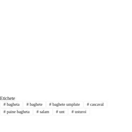
Etichete
#
bagheta
#
baghete
#
baghete umplute
#
cascaval
#
paine bagheta
#
salam
#
unt
#
usturoi