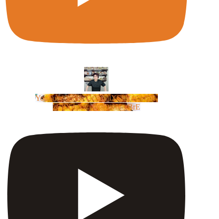
YouTube Video UCm5llXSLY4CyCX-
zC8XosTw_huaQwN_rBrE