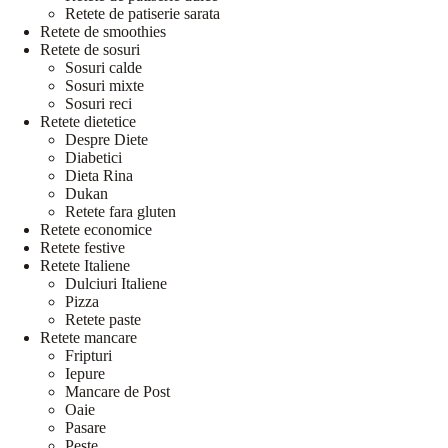
Retete de patiserie sarata
Retete de smoothies
Retete de sosuri
Sosuri calde
Sosuri mixte
Sosuri reci
Retete dietetice
Despre Diete
Diabetici
Dieta Rina
Dukan
Retete fara gluten
Retete economice
Retete festive
Retete Italiene
Dulciuri Italiene
Pizza
Retete paste
Retete mancare
Fripturi
Iepure
Mancare de Post
Oaie
Pasare
Peste