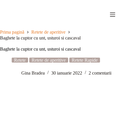
Sari
la
conținut
Prima pagină
Retete de aperitive
Baghete la cuptor cu unt, usturoi si cascaval
Baghete la cuptor cu unt, usturoi si cascaval
Retete
Retete de aperitive
Retete Rapide
Gina Bradea
30 ianuarie 2022
2 comentarii