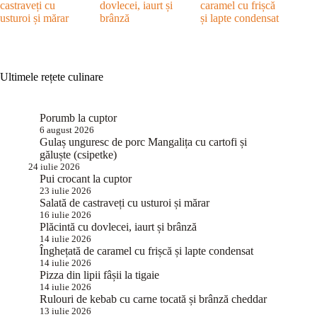
castraveți cu
dovlecei, iaurt și
caramel cu frișcă
usturoi și mărar
brânză
și lapte condensat
Ultimele rețete culinare
Porumb la cuptor
6 august 2026
Gulaș unguresc de porc Mangalița cu cartofi și
găluște (csipetke)
24 iulie 2026
Pui crocant la cuptor
23 iulie 2026
Salată de castraveți cu usturoi și mărar
16 iulie 2026
Plăcintă cu dovlecei, iaurt și brânză
14 iulie 2026
Înghețată de caramel cu frișcă și lapte condensat
14 iulie 2026
Pizza din lipii fâșii la tigaie
14 iulie 2026
Rulouri de kebab cu carne tocată și brânză cheddar
13 iulie 2026