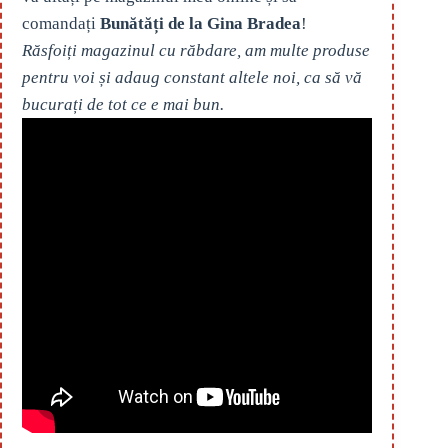
comandați
Bunătăți de la Gina Bradea
!
Răsfoiți magazinul cu răbdare, am multe produse
pentru voi și adaug constant altele noi, ca să vă
bucurați de tot ce e mai bun.