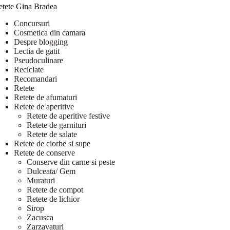
ețete Gina Bradea
Concursuri
Cosmetica din camara
Despre blogging
Lectia de gatit
Pseudoculinare
Reciclate
Recomandari
Retete
Retete de afumaturi
Retete de aperitive
Retete de aperitive festive
Retete de garnituri
Retete de salate
Retete de ciorbe si supe
Retete de conserve
Conserve din carne si peste
Dulceata/ Gem
Muraturi
Retete de compot
Retete de lichior
Sirop
Zacusca
Zarzavaturi