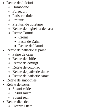
Retete de dulciuri
Bomboane
Fursecuri
Patiserie dulce
Prajituri
Prajituri de cofetarie
Retete de inghetata de casa
Retete Torturi
Creme
Pasta de Zahar
Retete de blaturi
Retete de patiserie si paine
Paine de casa
Retete de chifle
Retete de covrigi
Retete de cozonac
Retete de patiserie dulce
Retete de patiserie sarata
Retete de smoothies
Retete de sosuri
Sosuri calde
Sosuri mixte
Sosuri reci
Retete dietetice
Despre Diete