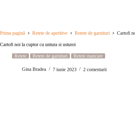
Sari
la
conținut
Prima pagină
Retete de aperitive
Retete de garnituri
Cartofi no
Cartofi noi la cuptor cu untura si usturoi
Retete
Retete de garnituri
Retete mancare
Gina Bradea
7 iunie 2023
2 comentarii