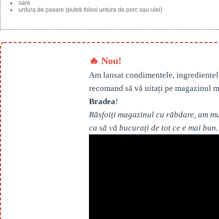
sare
untura de pasare (puteti folosi untura de porc sau ulei)
🔥 Nou!
Am lansat condimentele, ingredientel
recomand să vă uitați pe magazinul m
Bradea
!
Răsfoiți magazinul cu răbdare, am mul
ca să vă bucurați de tot ce e mai bun.