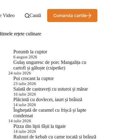
e Video
Caută
Comanda cartile
timele rețete culinare
Porumb la cuptor
6 august 2026
Gulaș unguresc de porc Mangalița cu
cartofi și găluște (csipetke)
24 iulie 2026
Pui crocant la cuptor
23 iulie 2026
Salată de castraveți cu usturoi și mărar
16 iulie 2026
Plăcintă cu dovlecei, iaurt și brânză
14 iulie 2026
Înghețată de caramel cu frișcă și lapte
condensat
14 iulie 2026
Pizza din lipii fâșii la tigaie
14 iulie 2026
Rulouri de kebab cu carne tocată și brânză