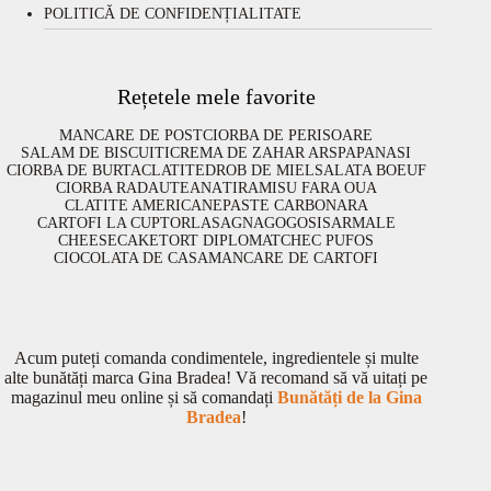
POLITICĂ DE CONFIDENȚIALITATE
Rețetele mele favorite
MANCARE DE POST
CIORBA DE PERISOARE
SALAM DE BISCUITI
CREMA DE ZAHAR ARS
PAPANASI
CIORBA DE BURTA
CLATITE
DROB DE MIEL
SALATA BOEUF
CIORBA RADAUTEANA
TIRAMISU FARA OUA
CLATITE AMERICANE
PASTE CARBONARA
CARTOFI LA CUPTOR
LASAGNA
GOGOSI
SARMALE
CHEESECAKE
TORT DIPLOMAT
CHEC PUFOS
CIOCOLATA DE CASA
MANCARE DE CARTOFI
Acum puteți comanda condimentele, ingredientele și multe
alte bunătăți marca Gina Bradea! Vă recomand să vă uitați pe
magazinul meu online și să comandați
Bunătăți de la Gina
Bradea
!