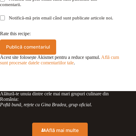
comentarii.
Notifică-mă prin email când sunt publicate articole noi.
Rate this recipe:
Publică comentariul
Acest site folosește Akismet pentru a reduce spamul.
Află cum
sunt procesate datele comentariilor tale
.
Alătură-te unuia dintre cele mai mari grupuri culinare din
România:
Poftă bună, rețete cu Gina Bradea, grup oficial
.
Află mai multe