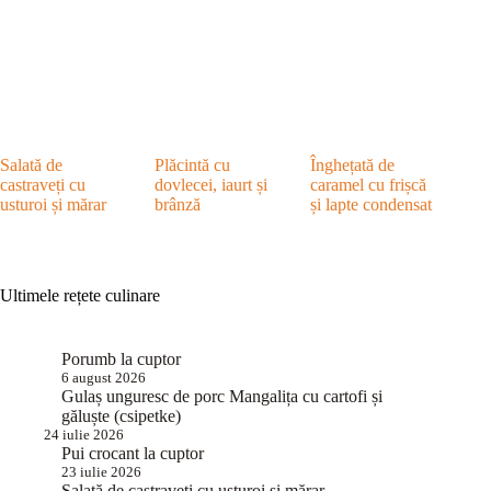
Salată de
Plăcintă cu
Înghețată de
castraveți cu
dovlecei, iaurt și
caramel cu frișcă
usturoi și mărar
brânză
și lapte condensat
Ultimele rețete culinare
Porumb la cuptor
6 august 2026
Gulaș unguresc de porc Mangalița cu cartofi și
găluște (csipetke)
24 iulie 2026
Pui crocant la cuptor
23 iulie 2026
Salată de castraveți cu usturoi și mărar