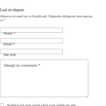
Lasă un răspuns
Adresa ta de email nu va fi publicată.
Câmpurile obligatorii sunt marcate
cu
*
Nume
*
Email
*
Site web
Adaugă un comentariu
*
Notifică-mă prin email când sunt publicate alte