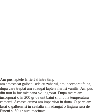
Am pus laptele la fiert si intre timp
am amestecat galbenusele cu zaharul, am incorporat faina,
dupa care treptat am adaugat laptele fiert si vanilia. Am pus
din nou la foc mic pana s-a ingrosat. Dupa racire am
incorporat-o in 200 gr de unt batut si tinut la temperatura
camerei. Aceasta crema am impartit-o in doua. O parte am
lasat-o galbena si in cealalta am adaugat o lingura rasa de
Finetti si 50 gr nuci macinate.