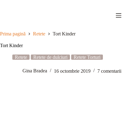
Sari
la
conținut
Prima pagină
Retete
Tort Kinder
Tort Kinder
Retete
Retete de dulciuri
Retete Torturi
Gina Bradea
16 octombrie 2019
7 comentarii