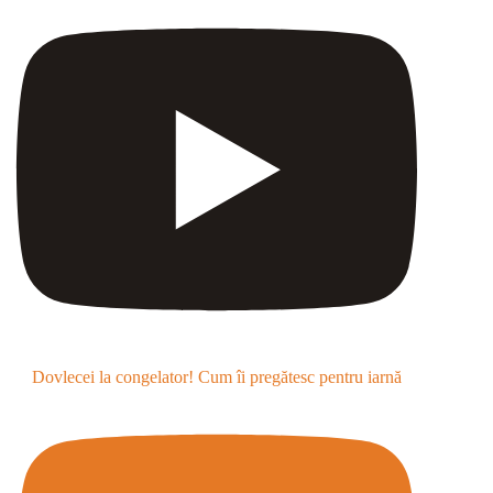
Dovlecei la congelator! Cum îi pregătesc pentru iarnă