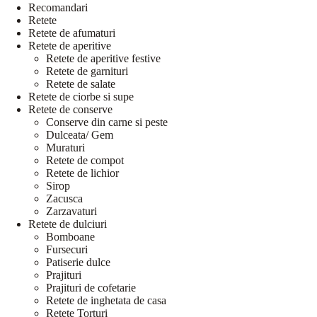
Recomandari
Retete
Retete de afumaturi
Retete de aperitive
Retete de aperitive festive
Retete de garnituri
Retete de salate
Retete de ciorbe si supe
Retete de conserve
Conserve din carne si peste
Dulceata/ Gem
Muraturi
Retete de compot
Retete de lichior
Sirop
Zacusca
Zarzavaturi
Retete de dulciuri
Bomboane
Fursecuri
Patiserie dulce
Prajituri
Prajituri de cofetarie
Retete de inghetata de casa
Retete Torturi