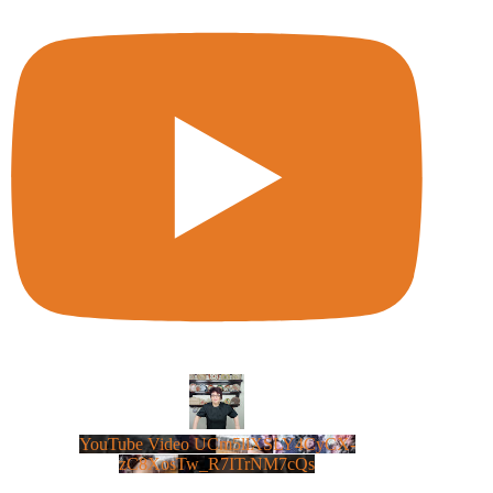
YouTube Video UCm5llXSLY4CyCX-
zC8XosTw_R7ITrNM7cQs