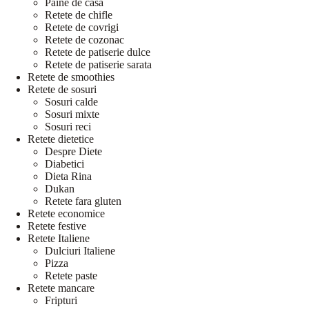
Paine de casa
Retete de chifle
Retete de covrigi
Retete de cozonac
Retete de patiserie dulce
Retete de patiserie sarata
Retete de smoothies
Retete de sosuri
Sosuri calde
Sosuri mixte
Sosuri reci
Retete dietetice
Despre Diete
Diabetici
Dieta Rina
Dukan
Retete fara gluten
Retete economice
Retete festive
Retete Italiene
Dulciuri Italiene
Pizza
Retete paste
Retete mancare
Fripturi