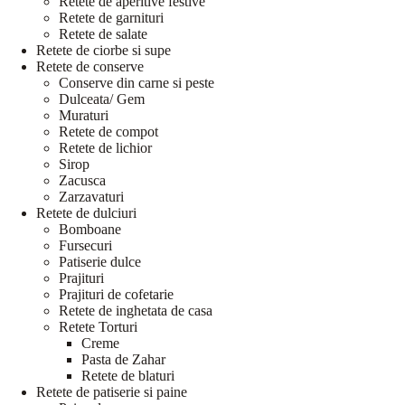
Retete de aperitive festive
Retete de garnituri
Retete de salate
Retete de ciorbe si supe
Retete de conserve
Conserve din carne si peste
Dulceata/ Gem
Muraturi
Retete de compot
Retete de lichior
Sirop
Zacusca
Zarzavaturi
Retete de dulciuri
Bomboane
Fursecuri
Patiserie dulce
Prajituri
Prajituri de cofetarie
Retete de inghetata de casa
Retete Torturi
Creme
Pasta de Zahar
Retete de blaturi
Retete de patiserie si paine