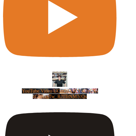
YouTube Video UCm5llXSLY4CyCX-
zC8XosTw_R7ITrNM7cQs