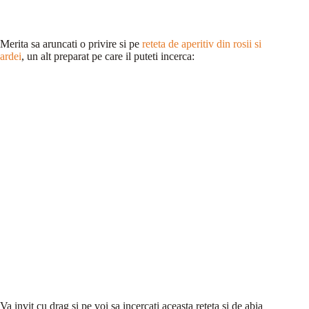
Merita sa aruncati o privire si pe
reteta de aperitiv din rosii si
ardei
, un alt preparat pe care il puteti incerca:
Va invit cu drag si pe voi sa incercati aceasta reteta si de abia