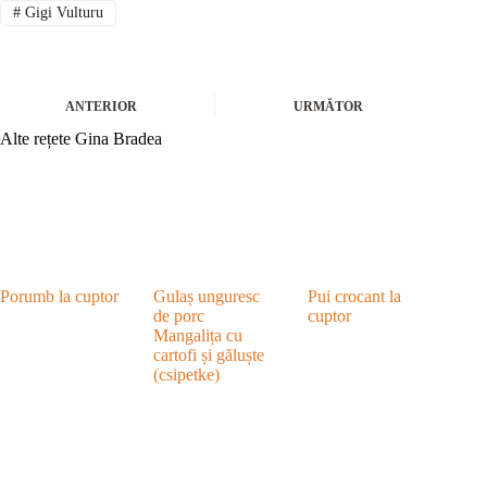
#
Gigi Vulturu
ANTERIOR
URMĂTOR
Alte rețete Gina Bradea
Porumb la cuptor
Gulaș unguresc
Pui crocant la
de porc
cuptor
Mangalița cu
cartofi și găluște
(csipetke)