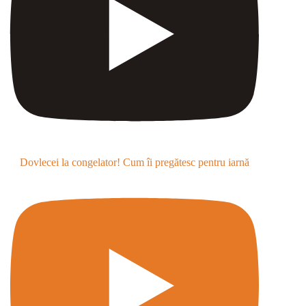
Dovlecei la congelator! Cum îi pregătesc pentru iarnă