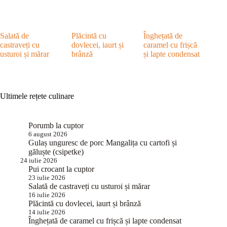
Salată de
Plăcintă cu
Înghețată de
castraveți cu
dovlecei, iaurt și
caramel cu frișcă
usturoi și mărar
brânză
și lapte condensat
Ultimele rețete culinare
Porumb la cuptor
6 august 2026
Gulaș unguresc de porc Mangalița cu cartofi și
găluște (csipetke)
24 iulie 2026
Pui crocant la cuptor
23 iulie 2026
Salată de castraveți cu usturoi și mărar
16 iulie 2026
Plăcintă cu dovlecei, iaurt și brânză
14 iulie 2026
Înghețată de caramel cu frișcă și lapte condensat