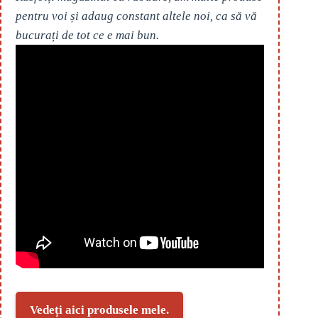
pentru voi și adaug constant altele noi, ca să vă
bucurați de tot ce e mai bun.
Vedeți aici produsele mele.