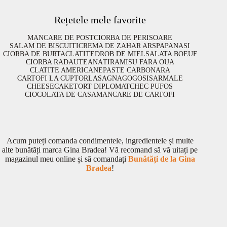
Rețetele mele favorite
MANCARE DE POST
CIORBA DE PERISOARE
SALAM DE BISCUITI
CREMA DE ZAHAR ARS
PAPANASI
CIORBA DE BURTA
CLATITE
DROB DE MIEL
SALATA BOEUF
CIORBA RADAUTEANA
TIRAMISU FARA OUA
CLATITE AMERICANE
PASTE CARBONARA
CARTOFI LA CUPTOR
LASAGNA
GOGOSI
SARMALE
CHEESECAKE
TORT DIPLOMAT
CHEC PUFOS
CIOCOLATA DE CASA
MANCARE DE CARTOFI
Acum puteți comanda condimentele, ingredientele și multe
alte bunătăți marca Gina Bradea! Vă recomand să vă uitați pe
magazinul meu online și să comandați
Bunătăți de la Gina
Bradea
!