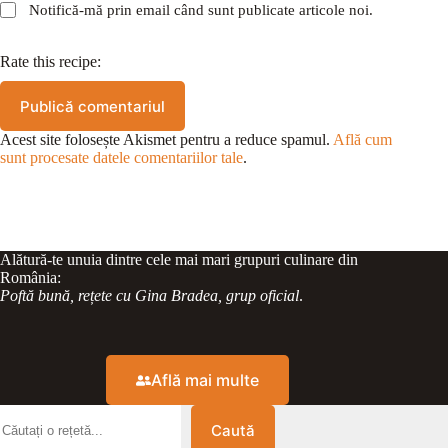
Notifică-mă prin email când sunt publicate articole noi.
Rate this recipe:
Publică comentariul
Acest site folosește Akismet pentru a reduce spamul.
Află cum
sunt procesate datele comentariilor tale
.
Alătură-te unuia dintre cele mai mari grupuri culinare din
România:
Poftă bună, rețete cu Gina Bradea, grup oficial
.
Află mai multe
Caută