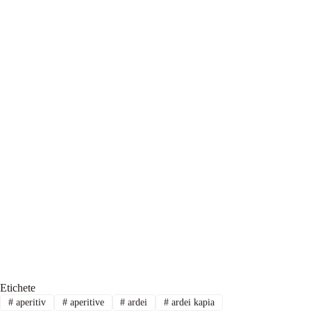
Etichete
#
aperitiv
#
aperitive
#
ardei
#
ardei kapia