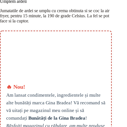
Umplem ardeii
Jumatatile de ardei se umplu cu crema obtinuta si se coc la air
fryer, pentru 15 minute, la 190 de grade Celsius. La fel se pot
face si la cuptor.
🔥 Nou!
Am lansat condimentele, ingredientele și multe
alte bunătăți marca Gina Bradea! Vă recomand să
vă uitați pe magazinul meu online și să
comandați
Bunătăți de la Gina Bradea
!
Răsfoiți magazinul cu răbdare, am multe produse