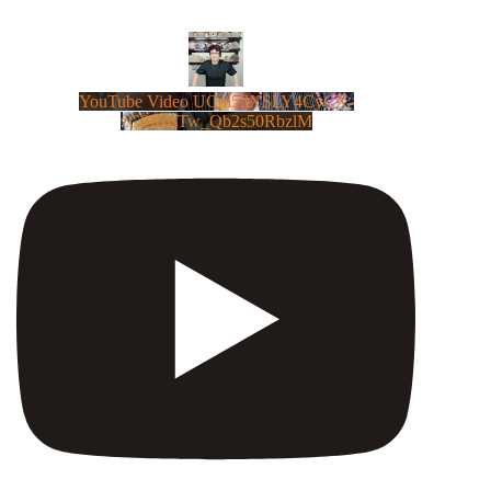
YouTube Video UCm5llXSLY4CyCX-
zC8XosTw_Qb2s50RbzlM