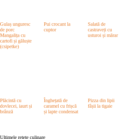
Gulaș unguresc
Pui crocant la
Salată de
de porc
cuptor
castraveți cu
Mangalița cu
usturoi și mărar
cartofi și găluște
(csipetke)
Plăcintă cu
Înghețată de
Pizza din lipii
dovlecei, iaurt și
caramel cu frișcă
fâșii la tigaie
brânză
și lapte condensat
Ultimele rețete culinare