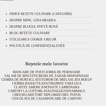
INDEX REȚETE CULINARE (CATEGORII)
DESPRE MINE, GINA BRADEA
DESPRE BLOGUL POFTĂ BUNĂ
BLOG REȚETE CULINARE
UTILIZAREA COOKIE-URILOR
POLITICĂ DE CONFIDENȚIALITATE
Rețetele mele favorite
MANCARE DE POST
CIORBA DE PERISOARE
SALAM DE BISCUITI
CREMA DE ZAHAR ARS
PAPANASI
CIORBA DE BURTA
CLATITE
DROB DE MIEL
SALATA BOEUF
CIORBA RADAUTEANA
TIRAMISU FARA OUA
CLATITE AMERICANE
PASTE CARBONARA
CARTOFI LA CUPTOR
LASAGNA
GOGOSI
SARMALE
CHEESECAKE
TORT DIPLOMAT
CHEC PUFOS
CIOCOLATA DE CASA
MANCARE DE CARTOFI