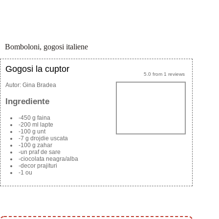
Bomboloni, gogosi italiene
Gogosi la cuptor
5.0
from
1
reviews
Autor:
Gina Bradea
Ingrediente
-450 g faina
-200 ml lapte
-100 g unt
-7 g drojdie uscata
-100 g zahar
-un praf de sare
-ciocolata neagra/alba
-decor prajituri
-1 ou