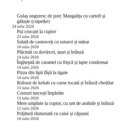
Gulaș unguresc de porc Mangalița cu cartofi și
găluște (csipetke)
24 iulie 2026
Pui crocant la cuptor
23 iulie 2026
Salată de castraveți cu usturoi și mărar
16 iulie 2026
Plăcintă cu dovlecei, iaurt și brânză
14 iulie 2026
Înghețată de caramel cu frișcă și lapte condensat
14 iulie 2026
Pizza din lipii fâșii la tigaie
14 iulie 2026
Rulouri de kebab cu carne tocată și brânză cheddar
13 iulie 2026
Cornuri turcești împletite
12 iulie 2026
Mere umplute la cuptor, cu unt de arahide și brânză
12 iulie 2026
Prăjitură răsturnată cu caise și căpșuni
10 iulie 2026