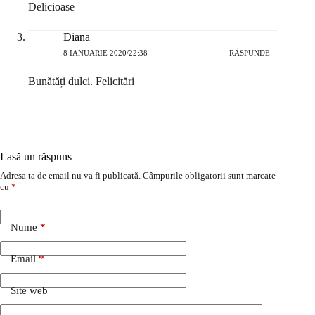
Delicioase
Diana
8 IANUARIE 2020/22:38
RĂSPUNDE
Bunătăți dulci. Felicitări
Lasă un răspuns
Adresa ta de email nu va fi publicată.
Câmpurile obligatorii sunt marcate
cu
*
Nume
*
Email
*
Site web