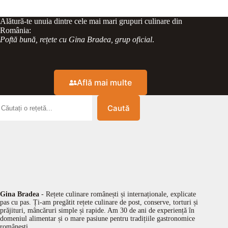
Alătură-te unuia dintre cele mai mari grupuri culinare din
România:
Poftă bună, rețete cu Gina Bradea, grup oficial
.
Află mai multe
Caută
Gina Bradea
- Rețete culinare românești și internaționale, explicate
pas cu pas. Ți-am pregătit rețete culinare de post, conserve, torturi și
prăjituri, mâncăruri simple și rapide. Am 30 de ani de experiență în
domeniul alimentar și o mare pasiune pentru tradițiile gastronomice
românești.