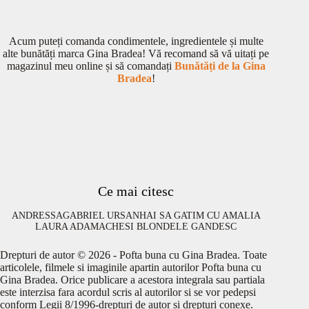
Acum puteți comanda condimentele, ingredientele și multe
alte bunătăți marca Gina Bradea! Vă recomand să vă uitați pe
magazinul meu online și să comandați
Bunătăți de la Gina
Bradea
!
Ce mai citesc
ANDRESSA
GABRIEL URSAN
HAI SA GATIM CU AMALIA
LAURA ADAMACHE
SI BLONDELE GANDESC
Drepturi de autor © 2026 - Pofta buna cu Gina Bradea. Toate
articolele, filmele si imaginile apartin autorilor Pofta buna cu
Gina Bradea. Orice publicare a acestora integrala sau partiala
este interzisa fara acordul scris al autorilor si se vor pedepsi
conform Legii 8/1996-drepturi de autor si drepturi conexe.