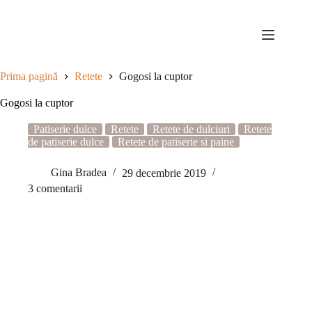
Sari
la
conținut
Prima pagină
Retete
Gogosi la cuptor
Gogosi la cuptor
Patiserie dulce
Retete
Retete de dulciuri
Retete
de patiserie dulce
Retete de patiserie si paine
Gina Bradea
29 decembrie 2019
3 comentarii