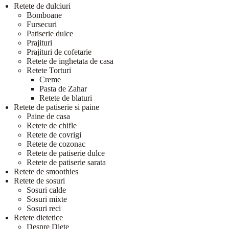
Retete de dulciuri
Bomboane
Fursecuri
Patiserie dulce
Prajituri
Prajituri de cofetarie
Retete de inghetata de casa
Retete Torturi
Creme
Pasta de Zahar
Retete de blaturi
Retete de patiserie si paine
Paine de casa
Retete de chifle
Retete de covrigi
Retete de cozonac
Retete de patiserie dulce
Retete de patiserie sarata
Retete de smoothies
Retete de sosuri
Sosuri calde
Sosuri mixte
Sosuri reci
Retete dietetice
Despre Diete