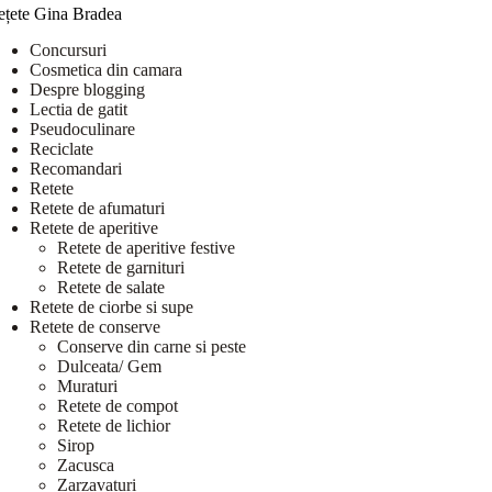
ețete Gina Bradea
Concursuri
Cosmetica din camara
Despre blogging
Lectia de gatit
Pseudoculinare
Reciclate
Recomandari
Retete
Retete de afumaturi
Retete de aperitive
Retete de aperitive festive
Retete de garnituri
Retete de salate
Retete de ciorbe si supe
Retete de conserve
Conserve din carne si peste
Dulceata/ Gem
Muraturi
Retete de compot
Retete de lichior
Sirop
Zacusca
Zarzavaturi