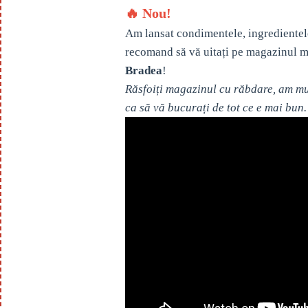
🔥 Nou!
Am lansat condimentele, ingredientel
recomand să vă uitați pe magazinul m
Bradea
!
Răsfoiți magazinul cu răbdare, am mul
ca să vă bucurați de tot ce e mai bun.