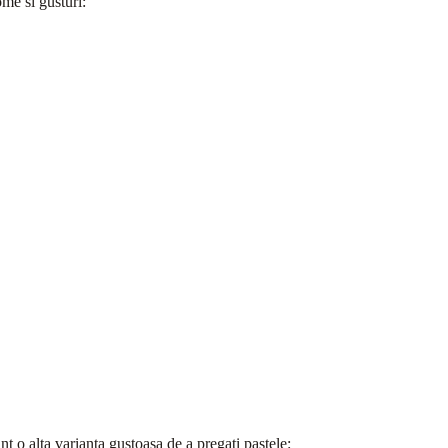
ome si gusturi:
t o alta varianta gustoasa de a pregati pastele: