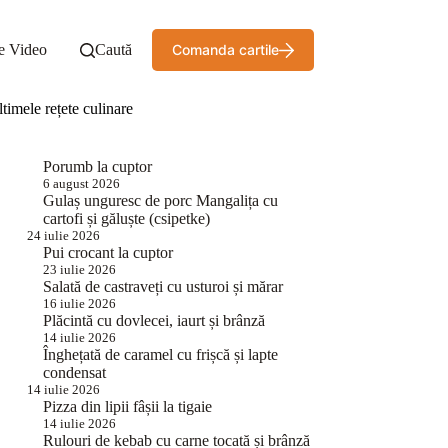
e Video
Caută
Comanda cartile
timele rețete culinare
Porumb la cuptor
6 august 2026
Gulaș unguresc de porc Mangalița cu
cartofi și găluște (csipetke)
24 iulie 2026
Pui crocant la cuptor
23 iulie 2026
Salată de castraveți cu usturoi și mărar
16 iulie 2026
Plăcintă cu dovlecei, iaurt și brânză
14 iulie 2026
Înghețată de caramel cu frișcă și lapte
condensat
14 iulie 2026
Pizza din lipii fâșii la tigaie
14 iulie 2026
Rulouri de kebab cu carne tocată și brânză