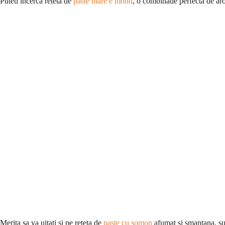
Puteti incerca reteta de
paste mare e monti
, o combinatie perfecta de ar
Merita sa va uitati si pe reteta de
paste cu somon
afumat si smantana, sun