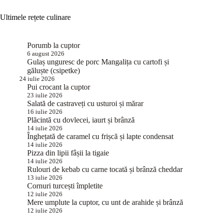
Ultimele rețete culinare
Porumb la cuptor
6 august 2026
Gulaș unguresc de porc Mangalița cu cartofi și
găluște (csipetke)
24 iulie 2026
Pui crocant la cuptor
23 iulie 2026
Salată de castraveți cu usturoi și mărar
16 iulie 2026
Plăcintă cu dovlecei, iaurt și brânză
14 iulie 2026
Înghețată de caramel cu frișcă și lapte condensat
14 iulie 2026
Pizza din lipii fâșii la tigaie
14 iulie 2026
Rulouri de kebab cu carne tocată și brânză cheddar
13 iulie 2026
Cornuri turcești împletite
12 iulie 2026
Mere umplute la cuptor, cu unt de arahide și brânză
12 iulie 2026