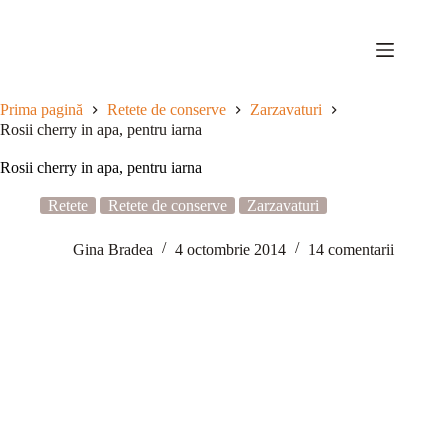
Sari
la
conținut
Prima pagină
Retete de conserve
Zarzavaturi
Rosii cherry in apa, pentru iarna
Rosii cherry in apa, pentru iarna
Retete
Retete de conserve
Zarzavaturi
Gina Bradea
4 octombrie 2014
14 comentarii