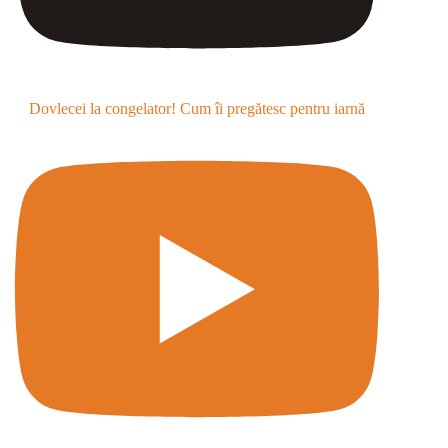
Dovlecei la congelator! Cum îi pregătesc pentru iarnă