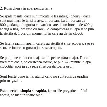
2. Rosii cherry in apa, pentru iarna
Se spala rosiile, daca sunt micute le las intregi (cherry), daca
sunt mai mari, le tai si le asez in borcan, La un borcan de
800 g adaug o lingurita cu varf cu sare, la un borcan de 400 g
adaug o lingurita rasa cu sare. Se completeaza cu apa si se pun
la sterilizat, 1 ora din momentul in care au dat in clocot.
Se lasa la racit in apa in care s-au sterilizat si se acopera, sau se
scot, se intorc cu gura-n jos si se acopera.
Se pot pune cu tot cu coaja sau depelate (fara coaja). Daca le
vreti fara coaja, se cresteaza rosiile, se pun 2-3 minute in apa
clocotita, apoi in apa rece si se curata foarte usor.
Sunt foarte bune iarna, atunci cand nu sunt rosii de gradina
prin magazine.
Este o
reteta simpla si rapida
, iar rosiile pregatite in felul
acesta, se mentin foarte bine.