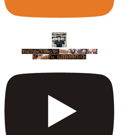
YouTube Video UCm5llXSLY4CyCX-
zC8XosTw_R7ITrNM7cQs