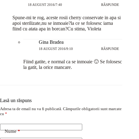
18 AUGUST 2016/7:40
RĂSPUNDE
Spune-mi te rog, aceste rosii cherry conservate in apa si
apoi sterilizate,nu se inmoaie?la ce se folosesc iarna
fiind cu atata apa in borcan?Cu stima, Violeta
Gina Bradea
18 AUGUST 2016/9:10
RĂSPUNDE
Fiind gatite, e normal ca se inmoaie 🙂 Se folosesc
la gatit, la orice mancare.
Lasă un răspuns
Adresa ta de email nu va fi publicată.
Câmpurile obligatorii sunt marcate
cu
*
Nume
*