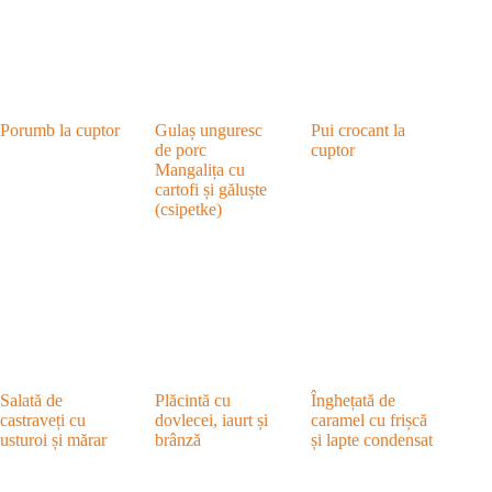
Porumb la cuptor
Gulaș unguresc
Pui crocant la
de porc
cuptor
Mangalița cu
cartofi și găluște
(csipetke)
Salată de
Plăcintă cu
Înghețată de
castraveți cu
dovlecei, iaurt și
caramel cu frișcă
usturoi și mărar
brânză
și lapte condensat