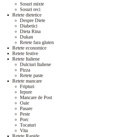
Sosuri mixte
Sosuri reci
Retete dietetice
Despre Diete
Diabetici
Dieta Rina
Dukan
Retete fara gluten
Retete economice
Retete festive
Retete Italiene
Dulciuri Italiene
Pizza
Retete paste
Retete mancare
Fripturi
Iepure
Mancare de Post
Oaie
Pasare
Peste
Porc
Tocaturi
Vita
Retete Rapide