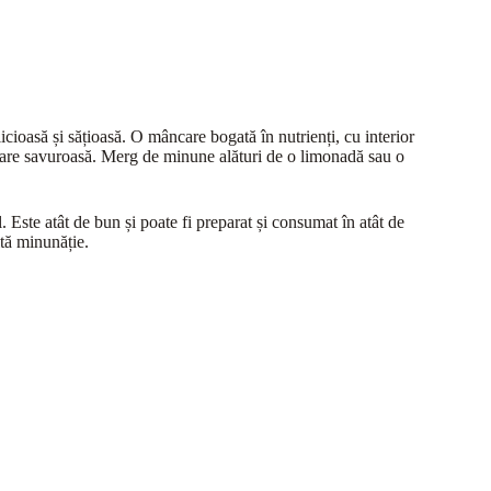
icioasă și sățioasă. O mâncare bogată în nutrienți, cu interior
stare savuroasă. Merg de minune alături de o limonadă sau o
 Este atât de bun și poate fi preparat și consumat în atât de
ltă minunăție.