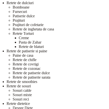
Retete de dulciuri
Bomboane
Fursecuri
Patiserie dulce
Prajituri
Prajituri de cofetarie
Retete de inghetata de casa
Retete Torturi
Creme
Pasta de Zahar
Retete de blaturi
Retete de patiserie si paine
Paine de casa
Retete de chifle
Retete de covrigi
Retete de cozonac
Retete de patiserie dulce
Retete de patiserie sarata
Retete de smoothies
Retete de sosuri
Sosuri calde
Sosuri mixte
Sosuri reci
Retete dietetice
Despre Diete