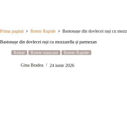
Sari
la
conținut
Prima pagină
Retete Rapide
Bastonașe din dovlecei rași cu mozz
Bastonașe din dovlecei rași cu mozzarella și parmezan
Retete
Retete mancare
Retete Rapide
Gina Bradea
24 iunie 2026