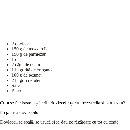
2 dovlecei
150 g de mozzarella
150 g de parmezan
1 ou
2 căței de usturoi
1 linguriță de oregano
100 g de pesmet
2 linguri de ulei
Sare
Piper
Cum se fac bastonașele din dovlecei rași cu mozzarella și parmezan?
Pregătirea dovleceilor
Dovleceii se spală, se usucă și se dau pe răzătoare cu tot cu coajă.