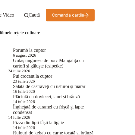
e Video
Caută
Comanda cartile
timele rețete culinare
Porumb la cuptor
6 august 2026
Gulaș unguresc de porc Mangalița cu
cartofi și găluște (csipetke)
24 iulie 2026
Pui crocant la cuptor
23 iulie 2026
Salată de castraveți cu usturoi și mărar
16 iulie 2026
Plăcintă cu dovlecei, iaurt și brânză
14 iulie 2026
Înghețată de caramel cu frișcă și lapte
condensat
14 iulie 2026
Pizza din lipii fâșii la tigaie
14 iulie 2026
Rulouri de kebab cu carne tocată și brânză