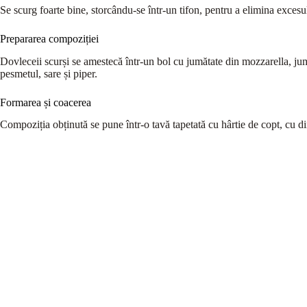
Se scurg foarte bine, storcându-se într-un tifon, pentru a elimina excesu
Prepararea compoziției
Dovleceii scurși se amestecă într-un bol cu jumătate din mozzarella, ju
pesmetul, sare și piper.
Formarea și coacerea
Compoziția obținută se pune într-o tavă tapetată cu hârtie de copt, cu