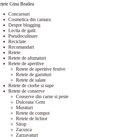
ețete Gina Bradea
Concursuri
Cosmetica din camara
Despre blogging
Lectia de gatit
Pseudoculinare
Reciclate
Recomandari
Retete
Retete de afumaturi
Retete de aperitive
Retete de aperitive festive
Retete de garnituri
Retete de salate
Retete de ciorbe si supe
Retete de conserve
Conserve din carne si peste
Dulceata/ Gem
Muraturi
Retete de compot
Retete de lichior
Sirop
Zacusca
Zarzavaturi