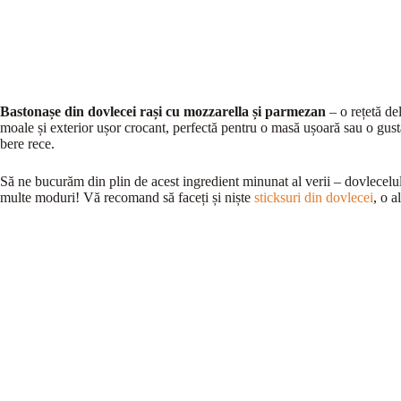
Bastonașe din dovlecei rași cu mozzarella și parmezan
– o rețetă del
moale și exterior ușor crocant, perfectă pentru o masă ușoară sau o gu
bere rece.
Să ne bucurăm din plin de acest ingredient minunat al verii – dovlecelul.
multe moduri! Vă recomand să faceți și niște
sticksuri din dovlecei
, o a