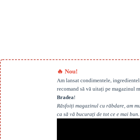
🔥 Nou!
Am lansat condimentele, ingredientel
recomand să vă uitați pe magazinul m
Bradea
!
Răsfoiți magazinul cu răbdare, am mul
ca să vă bucurați de tot ce e mai bun.