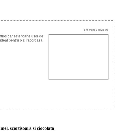
5.0
from
2
reviews
tios dar este foarte usor de
e ideal pentru o zi racoroasa
el, scortisoara si ciocolata