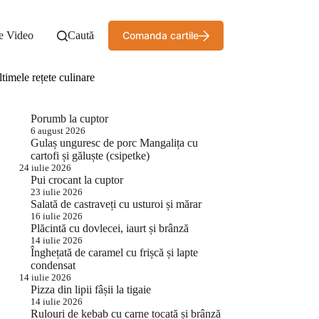
e Video
Caută
Comanda cartile
timele rețete culinare
Porumb la cuptor
6 august 2026
Gulaș unguresc de porc Mangalița cu
cartofi și găluște (csipetke)
24 iulie 2026
Pui crocant la cuptor
23 iulie 2026
Salată de castraveți cu usturoi și mărar
16 iulie 2026
Plăcintă cu dovlecei, iaurt și brânză
14 iulie 2026
Înghețată de caramel cu frișcă și lapte
condensat
14 iulie 2026
Pizza din lipii fâșii la tigaie
14 iulie 2026
Rulouri de kebab cu carne tocată și brânză