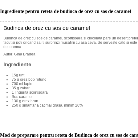
Ingrediente pentru reteta de budinca de orez cu sos de caramel
Budinca de orez cu sos de caramel
Budinca de orez cu sos de caramel, scortisoara si ciocolata pare un desert preten
facut si poti oricand sa iti surprinzi musafirii cu asa ceva. Se serveste cald si est
de toamna.
Autor:
Gina Bradea
Ingrediente
15g unt
75 g orez bob rotund
700 ml lapte
35 g zahar
1 lingurita scortisoara
Sos caramel:
130 g orez brun
250 g smantana cat mai grasa, minim 20%
Mod de preparare pentru reteta de Budinca de orez cu sos de caram