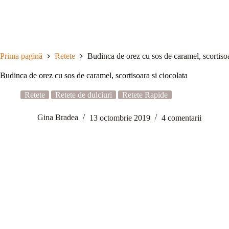
Sari
la
conținut
Prima pagină
Retete
Budinca de orez cu sos de caramel, scortisoa
Budinca de orez cu sos de caramel, scortisoara si ciocolata
Retete
Retete de dulciuri
Retete Rapide
Gina Bradea
13 octombrie 2019
4 comentarii