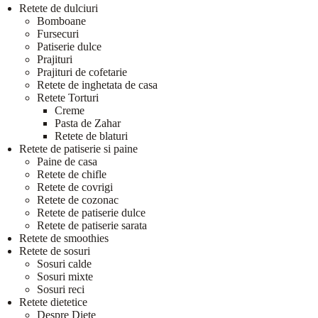
Retete de dulciuri
Bomboane
Fursecuri
Patiserie dulce
Prajituri
Prajituri de cofetarie
Retete de inghetata de casa
Retete Torturi
Creme
Pasta de Zahar
Retete de blaturi
Retete de patiserie si paine
Paine de casa
Retete de chifle
Retete de covrigi
Retete de cozonac
Retete de patiserie dulce
Retete de patiserie sarata
Retete de smoothies
Retete de sosuri
Sosuri calde
Sosuri mixte
Sosuri reci
Retete dietetice
Despre Diete