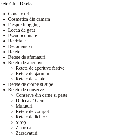
ețete Gina Bradea
Concursuri
Cosmetica din camara
Despre blogging
Lectia de gatit
Pseudoculinare
Reciclate
Recomandari
Retete
Retete de afumaturi
Retete de aperitive
Retete de aperitive festive
Retete de garnituri
Retete de salate
Retete de ciorbe si supe
Retete de conserve
Conserve din carne si peste
Dulceata/ Gem
Muraturi
Retete de compot
Retete de lichior
Sirop
Zacusca
Zarzavaturi