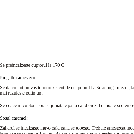
Se preincalzeste cuptorul la 170 C.
Pregatim amestecul
Se da cu unt un vas termorezistent de cel putin 1L. Se adauga orezul, la
mai razuieste putin unt.
Se coace in cuptor 1 ora si jumatate pana cand orezul e moale si cremo
Sosul caramel:
Zaharul se incalzaste intr-o oala pana se topeste. Trebuie amestecat inc
lasam sa se raceasca 1 minut. Adaugam smantana si amestecam repede 