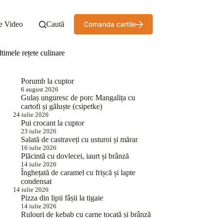
e Video
Caută
Comanda cartile
timele rețete culinare
Porumb la cuptor
6 august 2026
Gulaș unguresc de porc Mangalița cu
cartofi și găluște (csipetke)
24 iulie 2026
Pui crocant la cuptor
23 iulie 2026
Salată de castraveți cu usturoi și mărar
16 iulie 2026
Plăcintă cu dovlecei, iaurt și brânză
14 iulie 2026
Înghețată de caramel cu frișcă și lapte
condensat
14 iulie 2026
Pizza din lipii fâșii la tigaie
14 iulie 2026
Rulouri de kebab cu carne tocată și brânză