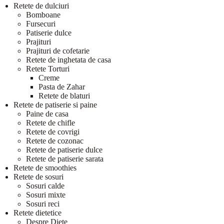
Retete de dulciuri
Bomboane
Fursecuri
Patiserie dulce
Prajituri
Prajituri de cofetarie
Retete de inghetata de casa
Retete Torturi
Creme
Pasta de Zahar
Retete de blaturi
Retete de patiserie si paine
Paine de casa
Retete de chifle
Retete de covrigi
Retete de cozonac
Retete de patiserie dulce
Retete de patiserie sarata
Retete de smoothies
Retete de sosuri
Sosuri calde
Sosuri mixte
Sosuri reci
Retete dietetice
Despre Diete