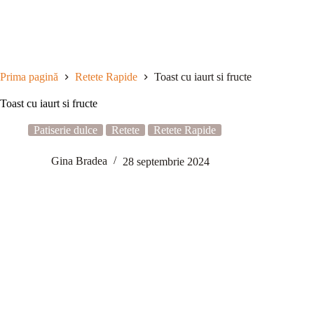
Sari
la
conținut
Prima pagină
Retete Rapide
Toast cu iaurt si fructe
Toast cu iaurt si fructe
Patiserie dulce
Retete
Retete Rapide
Gina Bradea
28 septembrie 2024