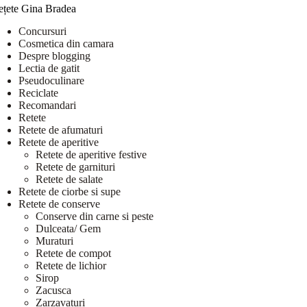
ețete Gina Bradea
Concursuri
Cosmetica din camara
Despre blogging
Lectia de gatit
Pseudoculinare
Reciclate
Recomandari
Retete
Retete de afumaturi
Retete de aperitive
Retete de aperitive festive
Retete de garnituri
Retete de salate
Retete de ciorbe si supe
Retete de conserve
Conserve din carne si peste
Dulceata/ Gem
Muraturi
Retete de compot
Retete de lichior
Sirop
Zacusca
Zarzavaturi