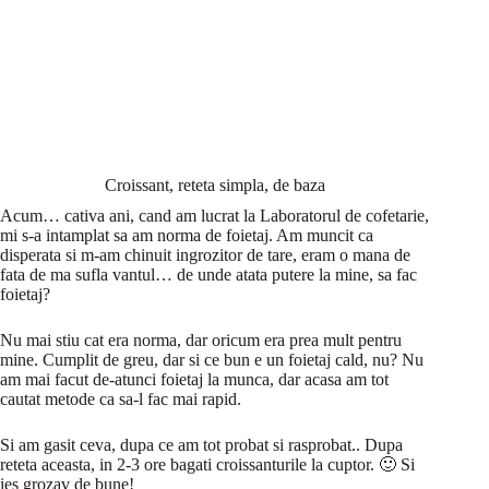
Croissant, reteta simpla, de baza
Acum… cativa ani, cand am lucrat la Laboratorul de cofetarie,
mi s-a intamplat sa am norma de foietaj. Am muncit ca
disperata si m-am chinuit ingrozitor de tare, eram o mana de
fata de ma sufla vantul… de unde atata putere la mine, sa fac
foietaj?
Nu mai stiu cat era norma, dar oricum era prea mult pentru
mine. Cumplit de greu, dar si ce bun e un foietaj cald, nu? Nu
am mai facut de-atunci foietaj la munca, dar acasa am tot
cautat metode ca sa-l fac mai rapid.
Si am gasit ceva, dupa ce am tot probat si rasprobat.. Dupa
reteta aceasta, in 2-3 ore bagati croissanturile la cuptor. 🙂 Si
ies grozav de bune!