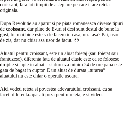
croissant, fara toti timpii de asteptare pe care ii are reteta
originala.
Dupa Revolutie au aparut si pe piata romaneasca diverse tipuri
de
croissant
, dar pline de E-uri si desi sunt destul de bune la
gust, tot mai bine este sa le facem in casa, nu-i asa? Pai, usor
de zis, dar nu chiar asa usor de facut. 🙂
Aluatul pentru croissant, este un aluat foietaj (sau foietat sau
frantuzesc), diferenta fata de aluatul clasic este ca se folosesc
drojdie si lapte in aluat – si dureaza minim 24 de ore pana este
gata de bagat in cuptor. E un aluat de durata „turarea”
aluatului nu este chiar o operatie usoara.
Aici vedeti reteta si povestea adevaratului croissant, ca sa
faceti diferenta-apasati poza pentru reteta, e si video.