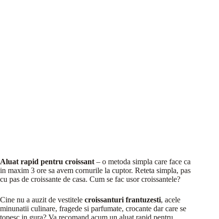
Aluat rapid pentru croissant
– o metoda simpla care face ca
in maxim 3 ore sa avem cornurile la cuptor. Reteta simpla, pas
cu pas de croissante de casa. Cum se fac usor croissantele?
Cine nu a auzit de vestitele
croissanturi frantuzesti
, acele
minunatii culinare, fragede si parfumate, crocante dar care se
topesc in gura? Va recomand acum un aluat rapid pentru