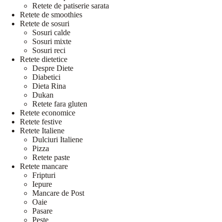
Retete de patiserie sarata
Retete de smoothies
Retete de sosuri
Sosuri calde
Sosuri mixte
Sosuri reci
Retete dietetice
Despre Diete
Diabetici
Dieta Rina
Dukan
Retete fara gluten
Retete economice
Retete festive
Retete Italiene
Dulciuri Italiene
Pizza
Retete paste
Retete mancare
Fripturi
Iepure
Mancare de Post
Oaie
Pasare
Peste