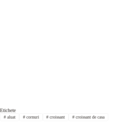
Etichete
#
aluat
#
cornuri
#
croissant
#
croissant de casa