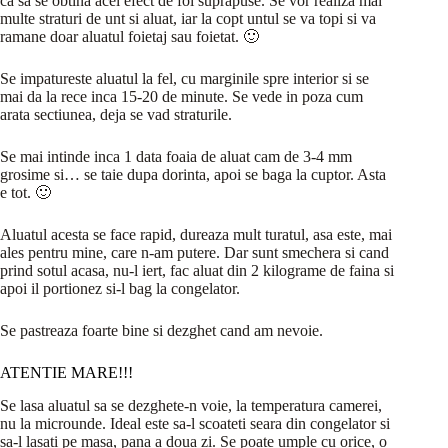
ca sa se obtina acel efect de foi suprapuse. Se vor realiza mai
multe straturi de unt si aluat, iar la copt untul se va topi si va
ramane doar aluatul foietaj sau foietat. 🙂
Se impatureste aluatul la fel, cu marginile spre interior si se
mai da la rece inca 15-20 de minute. Se vede in poza cum
arata sectiunea, deja se vad straturile.
Se mai intinde inca 1 data foaia de aluat cam de 3-4 mm
grosime si… se taie dupa dorinta, apoi se baga la cuptor. Asta
e tot. 🙂
Aluatul acesta se face rapid, dureaza mult turatul, asa este, mai
ales pentru mine, care n-am putere. Dar sunt smechera si cand
prind sotul acasa, nu-l iert, fac aluat din 2 kilograme de faina si
apoi il portionez si-l bag la congelator.
Se pastreaza foarte bine si dezghet cand am nevoie.
ATENTIE MARE!!!
Se lasa aluatul sa se dezghete-n voie, la temperatura camerei,
nu la microunde. Ideal este sa-l scoateti seara din congelator si
sa-l lasati pe masa, pana a doua zi. Se poate umple cu orice, o