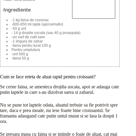
Ingrediente
-1 kg faina de cozonac
-600-650 ml lapte (aproximativ)
-50 g unt
- 14 g drojdie uscata (sau 40 g proaspata)
-un varf de cutit sare
-1 lingura de zahar
-faina pentru turat 100 g
Pentru umplutura
-unt 500 g
-faina 50 g
Cum se face reteta de aluat rapid pentru croissant?
Se cerne faina, se amesteca drojdia uscata, apoi se adauga cate
putin laptele in care s-au dizolvat sarea si zaharul.
Nu se pune tot laptele odata, aluatul trebuie sa fie potrivit spre
tare, daca e prea moale, nu iese foarte bine croissantul. Se
framanta adaugand cate putin untul muiat si se lasa la dospit 1
ora.
Se presara masa cu faina si se intinde o foaie de aluat, cat mai