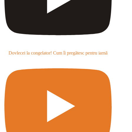
Dovlecei la congelator! Cum îi pregătesc pentru iarnă