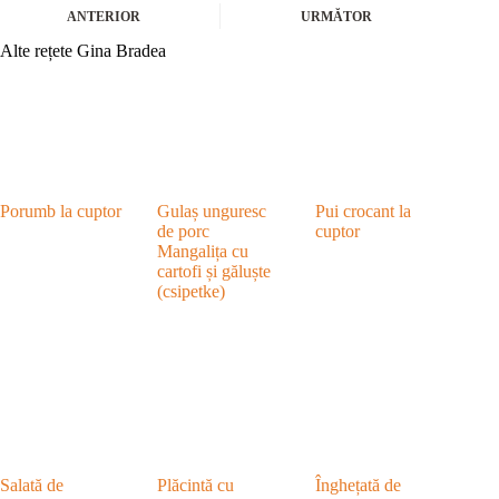
ANTERIOR
URMĂTOR
Alte rețete Gina Bradea
Porumb la cuptor
Gulaș unguresc
Pui crocant la
de porc
cuptor
Mangalița cu
cartofi și găluște
(csipetke)
Salată de
Plăcintă cu
Înghețată de