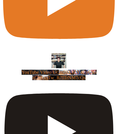
YouTube Video UCm5llXSLY4CyCX-
zC8XosTw_R7ITrNM7cQs