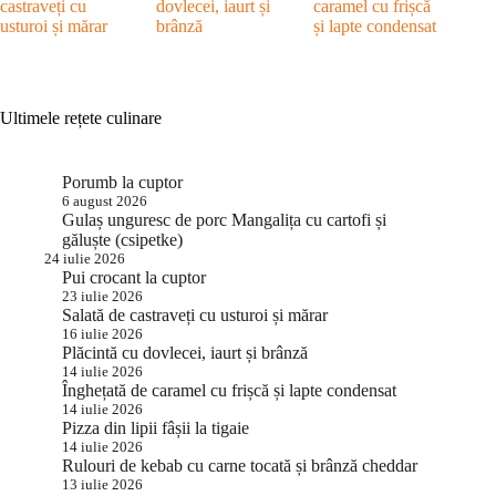
castraveți cu
dovlecei, iaurt și
caramel cu frișcă
usturoi și mărar
brânză
și lapte condensat
Ultimele rețete culinare
Porumb la cuptor
6 august 2026
Gulaș unguresc de porc Mangalița cu cartofi și
găluște (csipetke)
24 iulie 2026
Pui crocant la cuptor
23 iulie 2026
Salată de castraveți cu usturoi și mărar
16 iulie 2026
Plăcintă cu dovlecei, iaurt și brânză
14 iulie 2026
Înghețată de caramel cu frișcă și lapte condensat
14 iulie 2026
Pizza din lipii fâșii la tigaie
14 iulie 2026
Rulouri de kebab cu carne tocată și brânză cheddar
13 iulie 2026