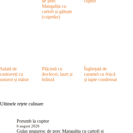
de porc
cuptor
Mangalița cu
cartofi și găluște
(csipetke)
Salată de
Plăcintă cu
Înghețată de
castraveți cu
dovlecei, iaurt și
caramel cu frișcă
usturoi și mărar
brânză
și lapte condensat
Ultimele rețete culinare
Porumb la cuptor
6 august 2026
Gulaș unguresc de porc Mangalița cu cartofi și