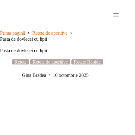
Sari
la
conținut
Prima pagină
Retete de aperitive
Pasta de dovlecei cu lipii
Pasta de dovlecei cu lipii
Retete
Retete de aperitive
Retete Rapide
Gina Bradea
10 octombrie 2025