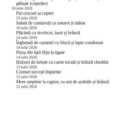
găluște (csipetke)
24 iulie 2026
Pui crocant la cuptor
23 iulie 2026
Salată de castraveți cu usturoi și mărar
16 iulie 2026
Plăcintă cu dovlecei, iaurt și brânză
14 iulie 2026
Înghețată de caramel cu frișcă și lapte condensat
14 iulie 2026
Pizza din lipii fâșii la tigaie
14 iulie 2026
Rulouri de kebab cu carne tocată și brânză cheddar
13 iulie 2026
Cornuri turcești împletite
12 iulie 2026
Mere umplute la cuptor, cu unt de arahide și brânză
12 iulie 2026