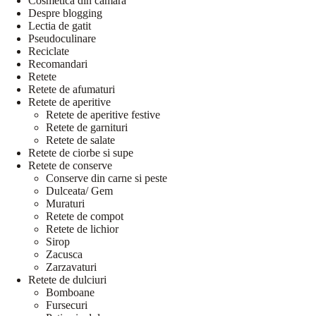
Cosmetica din camara
Despre blogging
Lectia de gatit
Pseudoculinare
Reciclate
Recomandari
Retete
Retete de afumaturi
Retete de aperitive
Retete de aperitive festive
Retete de garnituri
Retete de salate
Retete de ciorbe si supe
Retete de conserve
Conserve din carne si peste
Dulceata/ Gem
Muraturi
Retete de compot
Retete de lichior
Sirop
Zacusca
Zarzavaturi
Retete de dulciuri
Bomboane
Fursecuri