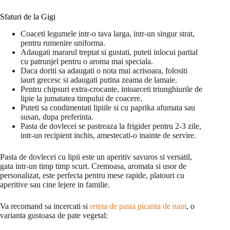
Sfaturi de la Gigi
Coaceti legumele intr-o tava larga, intr-un singur strat,
pentru rumenire uniforma.
Adaugati mararul treptat si gustati, puteti inlocui partial
cu patrunjel pentru o aroma mai speciala.
Daca doriti sa adaugati o nota mai acrisoara, folositi
iaurt grecesc si adaugati putina zeama de lamaie.
Pentru chipsuri extra-crocante, intoarceti triunghiurile de
lipie la jumatatea timpului de coacere.
Puteti sa condimentati lipiile si cu paprika afumata sau
susan, dupa preferinta.
Pasta de dovlecei se pastreaza la frigider pentru 2-3 zile,
intr-un recipient inchis, amestecati-o inainte de servire.
Pasta de dovlecei cu lipii este un aperitiv savuros si versatil,
gata intr-un timp timp scurt. Cremoasa, aromata si usor de
personalizat, este perfecta pentru mese rapide, platouri cu
aperitive sau cine lejere in familie.
Va recomand sa incercati si
reteta de pasta picanta de naut
, o
varianta gustoasa de pate vegetal: