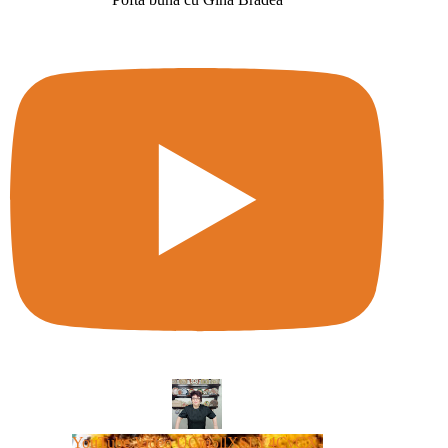
YouTube Video UCm5llXSLY4CyCX-