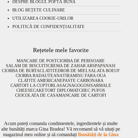
DESPRE BLOGUL POFTĂ BUNĂ
BLOG REȚETE CULINARE
UTILIZAREA COOKIE-URILOR
POLITICĂ DE CONFIDENȚIALITATE
Rețetele mele favorite
MANCARE DE POST
CIORBA DE PERISOARE
SALAM DE BISCUITI
CREMA DE ZAHAR ARS
PAPANASI
CIORBA DE BURTA
CLATITE
DROB DE MIEL
SALATA BOEUF
CIORBA RADAUTEANA
TIRAMISU FARA OUA
CLATITE AMERICANE
PASTE CARBONARA
CARTOFI LA CUPTOR
LASAGNA
GOGOSI
SARMALE
CHEESECAKE
TORT DIPLOMAT
CHEC PUFOS
CIOCOLATA DE CASA
MANCARE DE CARTOFI
Acum puteți comanda condimentele, ingredientele și multe
alte bunătăți marca Gina Bradea! Vă recomand să vă uitați pe
magazinul meu online și să comandați
Bunătăți de la Gina