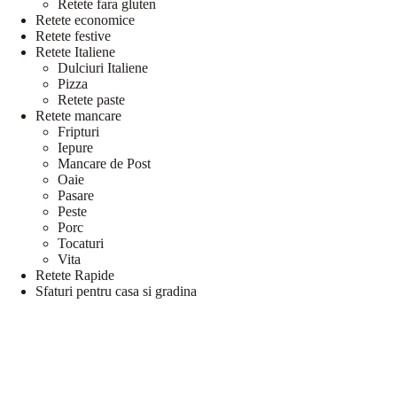
Retete fara gluten
Retete economice
Retete festive
Retete Italiene
Dulciuri Italiene
Pizza
Retete paste
Retete mancare
Fripturi
Iepure
Mancare de Post
Oaie
Pasare
Peste
Porc
Tocaturi
Vita
Retete Rapide
Sfaturi pentru casa si gradina