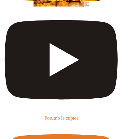
zC8XosTw_huaQwN_rBrE
Porumb la cuptor