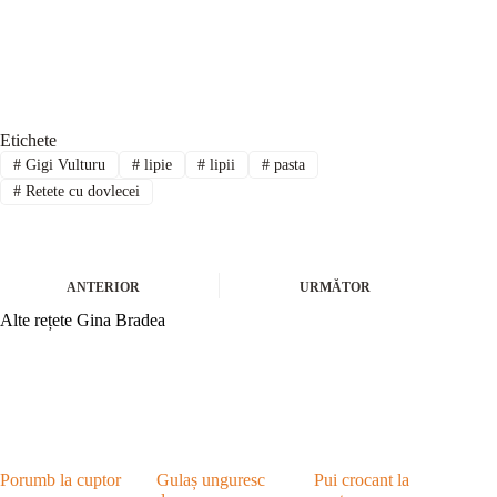
Etichete
#
Gigi Vulturu
#
lipie
#
lipii
#
pasta
#
Retete cu dovlecei
ANTERIOR
URMĂTOR
Alte rețete Gina Bradea
Porumb la cuptor
Gulaș unguresc
Pui crocant la