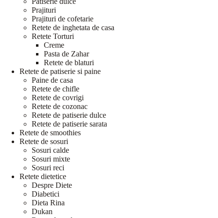
Patiserie dulce
Prajituri
Prajituri de cofetarie
Retete de inghetata de casa
Retete Torturi
Creme
Pasta de Zahar
Retete de blaturi
Retete de patiserie si paine
Paine de casa
Retete de chifle
Retete de covrigi
Retete de cozonac
Retete de patiserie dulce
Retete de patiserie sarata
Retete de smoothies
Retete de sosuri
Sosuri calde
Sosuri mixte
Sosuri reci
Retete dietetice
Despre Diete
Diabetici
Dieta Rina
Dukan