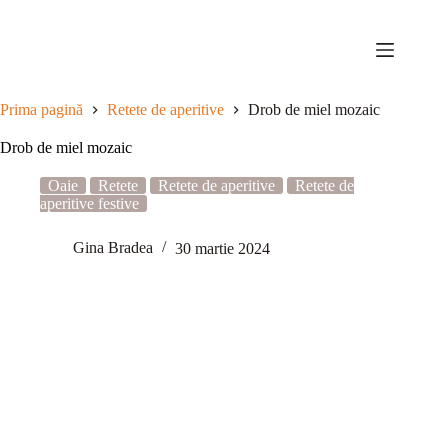
Sari
la
conținut
Prima pagină
Retete de aperitive
Drob de miel mozaic
Drob de miel mozaic
Oaie
Retete
Retete de aperitive
Retete de
aperitive festive
Gina Bradea
30 martie 2024