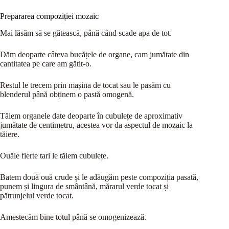
Prepararea compoziției mozaic
Mai lăsăm să se gătească, până când scade apa de tot.
Dăm deoparte câteva bucățele de organe, cam jumătate din
cantitatea pe care am gătit-o.
Restul le trecem prin mașina de tocat sau le pasăm cu
blenderul până obținem o pastă omogenă.
Tăiem organele date deoparte în cubulețe de aproximativ
jumătate de centimetru, acestea vor da aspectul de mozaic la
tăiere.
Ouăle fierte tari le tăiem cubulețe.
Batem două ouă crude și le adăugăm peste compoziția pasată,
punem și lingura de smântână, mărarul verde tocat și
pătrunjelul verde tocat.
Amestecăm bine totul până se omogenizează.