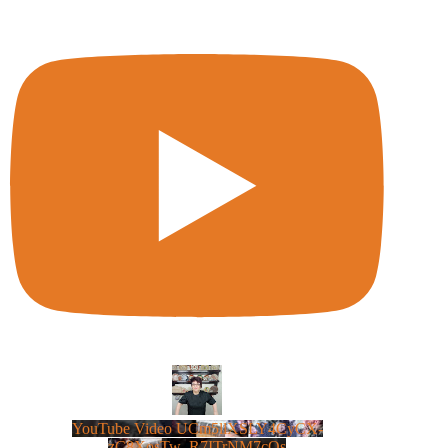
YouTube Video UCm5llXSLY4CyCX-
zC8XosTw_R7ITrNM7cQs