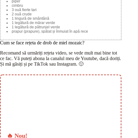
piper
cimbru
3 ouă fierte tari
2 ouă crude
1 lingură de smântână
1 legătură de mărar verde
1 legătură de pătrunjel verde
prapur (prapure), spălat și înmuiat în apă rece
Cum se face rețeta de drob de miel mozaic?
Recomand să urmăriți rețeta video, se vede mult mai bine tot
ce fac. Vă puteți abona la canalul meu de Youtube, dacă doriți.
Și mă găsiți și pe TikTok sau Instagram. 🙂
🔥 Nou!