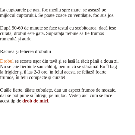
La cuptoarele pe gaz, foc mediu spre mare, se așează pe
mijlocul cuptorului. Se poate coace cu ventilație, foc sus-jos.
După 50-60 de minute se face testul cu scobitoarea, dacă iese
curată, drobul este gata. Suprafața trebuie să fie frumos
rumenită și aurie.
Răcirea și felierea drobului
Drobul
se scoate ușor din tavă și se lasă la răcit până a doua zi.
Nu se taie fierbinte sau călduț, pentru că se sfărâmă! Eu îl bag
la frigider și îl las 2-3 ore, în felul acesta se feliază foarte
frumos, în felii compacte și curate!
Ouăle fierte, tăiate cubulețe, dau un aspect frumos de mozaic,
dar se pot pune și întregi, pe mijloc. Vedeți aici cum se face
acest tip de
drob de miel
.