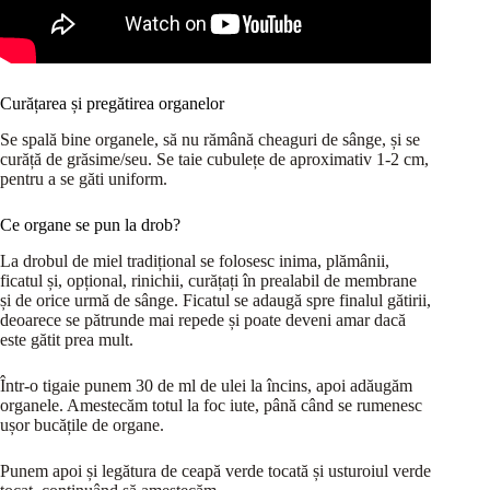
Curățarea și pregătirea organelor
Se spală bine organele, să nu rămână cheaguri de sânge, și se
curăță de grăsime/seu. Se taie cubulețe de aproximativ 1-2 cm,
pentru a se găti uniform.
Ce organe se pun la drob?
La drobul de miel tradițional se folosesc inima, plămânii,
ficatul și, opțional, rinichii, curățați în prealabil de membrane
și de orice urmă de sânge. Ficatul se adaugă spre finalul gătirii,
deoarece se pătrunde mai repede și poate deveni amar dacă
este gătit prea mult.
Într-o tigaie punem 30 de ml de ulei la încins, apoi adăugăm
organele. Amestecăm totul la foc iute, până când se rumenesc
ușor bucățile de organe.
Punem apoi și legătura de ceapă verde tocată și usturoiul verde