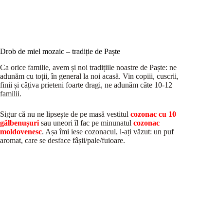
Drob de miel mozaic – tradiție de Paște
Ca orice familie, avem și noi tradițiile noastre de Paște: ne
adunăm cu toții, în general la noi acasă. Vin copiii, cuscrii,
finii și câțiva prieteni foarte dragi, ne adunăm câte 10-12
familii.
Sigur că nu ne lipsește de pe masă vestitul
cozonac cu 10
gălbenușuri
sau uneori îl fac pe minunatul
cozonac
moldovenesc
. Așa îmi iese cozonacul, l-ați văzut: un puf
aromat, care se desface fâșii/pale/fuioare.