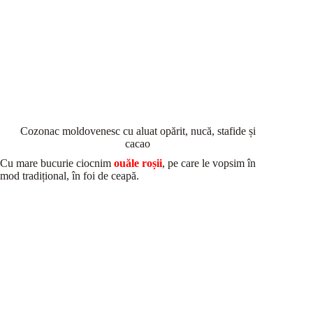
Cozonac moldovenesc cu aluat opărit, nucă, stafide și
cacao
Cu mare bucurie ciocnim
ouăle roșii
, pe care le vopsim în
mod tradițional, în foi de ceapă.