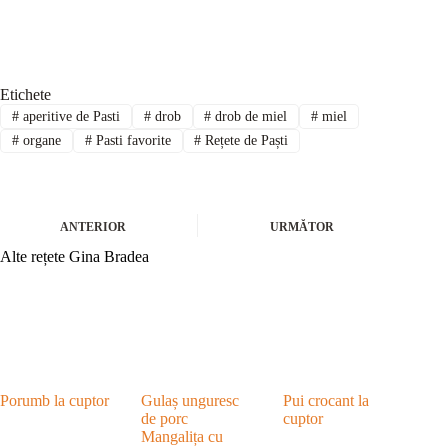
Etichete
#
aperitive de Pasti
#
drob
#
drob de miel
#
miel
#
organe
#
Pasti favorite
#
Rețete de Paști
ANTERIOR
URMĂTOR
Alte rețete Gina Bradea
Porumb la cuptor
Gulaș unguresc
Pui crocant la
de porc
cuptor
Mangalița cu