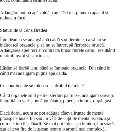
tocat, continuând să amestecăm.
Adăugăm puțină apă caldă, cam 150 ml, punem capacul și
reducem focul.
Sfaturi de la Gina Bradea
Întotdeauna se adaugă apă caldă sau fierbinte, ca să nu se
întărească organele și să nu se întrerupă fierberea bruscă.
Adăugarea apei reci ar contracta brusc fibrele cărnii, rezultând
un drob uscat și cauciucat.
Lăsăm să fiarbă lent, până se înmoaie organele. Din când în
când mai adăugăm puțină apă caldă.
Ce condimente se folosesc la drobul de miel?
Când organele sunt pe trei sferturi pătrunse, adăugăm sarea (o
linguriță cu vârf și încă jumătate), piper și cimbru, după gust.
Dacă doriți, acum se pot adăuga câteva frunze de mentă
proaspătă tăiată fin sau un vârf de cuțit de mentă uscată, așa
cum fac turcii și tătarii. Se mai pot folosi și chimion, nucșoară
sau câteva fire de leuștean pentru o aromă mai complexă.