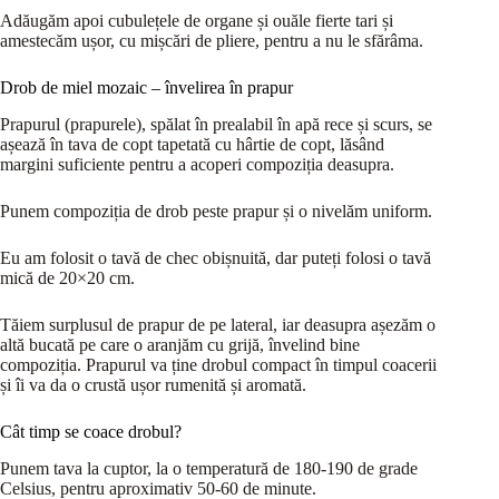
Adăugăm apoi cubulețele de organe și ouăle fierte tari și
amestecăm ușor, cu mișcări de pliere, pentru a nu le sfărâma.
Drob de miel mozaic – învelirea în prapur
Prapurul (prapurele), spălat în prealabil în apă rece și scurs, se
așează în tava de copt tapetată cu hârtie de copt, lăsând
margini suficiente pentru a acoperi compoziția deasupra.
Punem compoziția de drob peste prapur și o nivelăm uniform.
Eu am folosit o tavă de chec obișnuită, dar puteți folosi o tavă
mică de 20×20 cm.
Tăiem surplusul de prapur de pe lateral, iar deasupra așezăm o
altă bucată pe care o aranjăm cu grijă, învelind bine
compoziția. Prapurul va ține drobul compact în timpul coacerii
și îi va da o crustă ușor rumenită și aromată.
Cât timp se coace drobul?
Punem tava la cuptor, la o temperatură de 180-190 de grade
Celsius, pentru aproximativ 50-60 de minute.