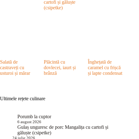
cartofi și găluște
(csipetke)
Salată de
Plăcintă cu
Înghețată de
castraveți cu
dovlecei, iaurt și
caramel cu frișcă
usturoi și mărar
brânză
și lapte condensat
Ultimele rețete culinare
Porumb la cuptor
6 august 2026
Gulaș unguresc de porc Mangalița cu cartofi și
găluște (csipetke)
24 iulie 2026