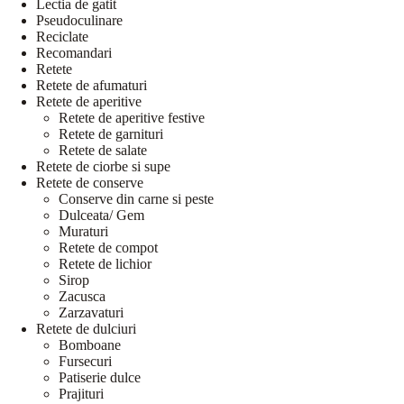
Lectia de gatit
Pseudoculinare
Reciclate
Recomandari
Retete
Retete de afumaturi
Retete de aperitive
Retete de aperitive festive
Retete de garnituri
Retete de salate
Retete de ciorbe si supe
Retete de conserve
Conserve din carne si peste
Dulceata/ Gem
Muraturi
Retete de compot
Retete de lichior
Sirop
Zacusca
Zarzavaturi
Retete de dulciuri
Bomboane
Fursecuri
Patiserie dulce
Prajituri