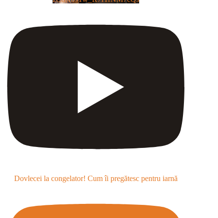
Dovlecei la congelator! Cum îi pregătesc pentru iarnă