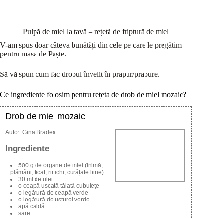
Pulpă de miel la tavă – rețetă de friptură de miel
V-am spus doar câteva bunătăți din cele pe care le pregătim
pentru masa de Paște.
Să vă spun cum fac drobul învelit în prapur/prapure.
Ce ingrediente folosim pentru rețeta de drob de miel mozaic?
Drob de miel mozaic
Autor:
Gina Bradea
Ingrediente
500 g de organe de miel (inimă,
plămâni, ficat, rinichi, curățate bine)
30 ml de ulei
o ceapă uscată tăiată cubulețe
o legătură de ceapă verde
o legătură de usturoi verde
apă caldă
sare