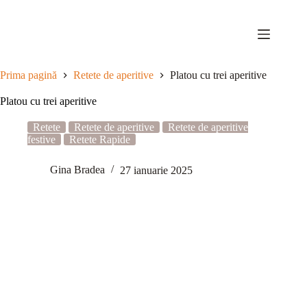
Sari
la
conținut
Prima pagină
Retete de aperitive
Platou cu trei aperitive
Platou cu trei aperitive
Retete
Retete de aperitive
Retete de aperitive
festive
Retete Rapide
Gina Bradea
27 ianuarie 2025