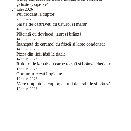
găluște (csipetke)
24 iulie 2026
Pui crocant la cuptor
23 iulie 2026
Salată de castraveți cu usturoi și mărar
16 iulie 2026
Plăcintă cu dovlecei, iaurt și brânză
14 iulie 2026
Înghețată de caramel cu frișcă și lapte condensat
14 iulie 2026
Pizza din lipii fâșii la tigaie
14 iulie 2026
Rulouri de kebab cu carne tocată și brânză cheddar
13 iulie 2026
Cornuri turcești împletite
12 iulie 2026
Mere umplute la cuptor, cu unt de arahide și brânză
12 iulie 2026