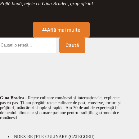
Poftă bună, rețete cu Gina Bradea, grup oficial
.
Află mai multe
Caută
Gina Bradea
- Rețete culinare românești și internaționale, explicate
pas cu pas. Ți-am pregătit rețete culinare de post, conserve, torturi și
prăjituri, mâncăruri simple și rapide. Am 30 de ani de experiență în
domeniul alimentar și o mare pasiune pentru tradițiile gastronomice
românești.
INDEX REȚETE CULINARE (CATEGORII)