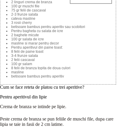
2 linguri crema de branza
100 gr muschi file
75 gr felii de cascaval
2-3 frunze salata
cateva masline
3 rosii cherry
betisoare bambus pentru aperitiv sau scobitori
Pentru bagheta cu salata de icre
2 baghete micute
100 gr salata de icre
masline si marar pentru decor
Pentru aperitivul din paine toast:
8 felii de paine toast
3-4 frunze salata
2 felii cascaval
100 gr salam
8 felii de branza topita de doua culori
masline
betisoare bambus pentru aperitiv
Cum se face reteta de platou cu trei aperitive?
Pentru aperitivul din lipie
Crema de branza se intinde pe lipie.
Peste crema de branza se pun feliile de muschi file, dupa care
lipia se taie in fasii de 2 cm latime.