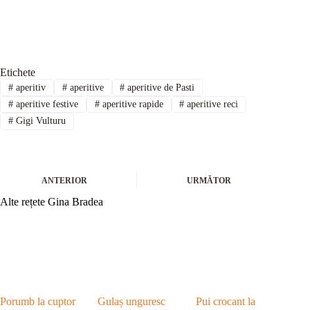
Etichete
#
aperitiv
#
aperitive
#
aperitive de Pasti
#
aperitive festive
#
aperitive rapide
#
aperitive reci
#
Gigi Vulturu
ANTERIOR
URMĂTOR
Alte rețete Gina Bradea
Porumb la cuptor
Gulaș unguresc
Pui crocant la