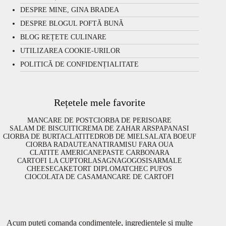
DESPRE MINE, GINA BRADEA
DESPRE BLOGUL POFTĂ BUNĂ
BLOG REȚETE CULINARE
UTILIZAREA COOKIE-URILOR
POLITICĂ DE CONFIDENȚIALITATE
Rețetele mele favorite
MANCARE DE POST
CIORBA DE PERISOARE
SALAM DE BISCUITI
CREMA DE ZAHAR ARS
PAPANASI
CIORBA DE BURTA
CLATITE
DROB DE MIEL
SALATA BOEUF
CIORBA RADAUTEANA
TIRAMISU FARA OUA
CLATITE AMERICANE
PASTE CARBONARA
CARTOFI LA CUPTOR
LASAGNA
GOGOSI
SARMALE
CHEESECAKE
TORT DIPLOMAT
CHEC PUFOS
CIOCOLATA DE CASA
MANCARE DE CARTOFI
Acum puteți comanda condimentele, ingredientele și multe