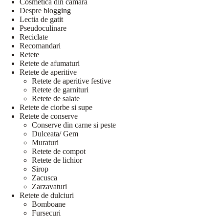
Cosmetica din camara
Despre blogging
Lectia de gatit
Pseudoculinare
Reciclate
Recomandari
Retete
Retete de afumaturi
Retete de aperitive
Retete de aperitive festive
Retete de garnituri
Retete de salate
Retete de ciorbe si supe
Retete de conserve
Conserve din carne si peste
Dulceata/ Gem
Muraturi
Retete de compot
Retete de lichior
Sirop
Zacusca
Zarzavaturi
Retete de dulciuri
Bomboane
Fursecuri