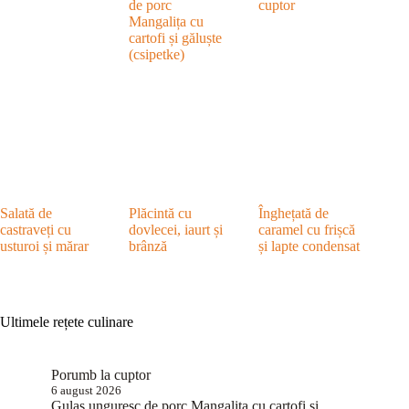
de porc
cuptor
Mangalița cu
cartofi și găluște
(csipetke)
Salată de
Plăcintă cu
Înghețată de
castraveți cu
dovlecei, iaurt și
caramel cu frișcă
usturoi și mărar
brânză
și lapte condensat
Ultimele rețete culinare
Porumb la cuptor
6 august 2026
Gulaș unguresc de porc Mangalița cu cartofi și