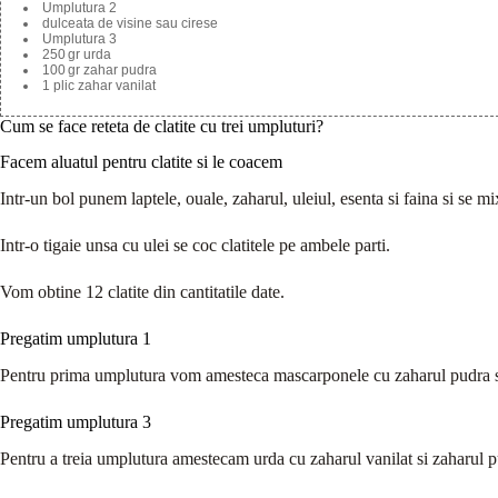
Umplutura 2
dulceata de visine sau cirese
Umplutura 3
250 gr urda
100 gr zahar pudra
1 plic zahar vanilat
Cum se face reteta de clatite cu trei umpluturi?
Facem aluatul pentru clatite si le coacem
Intr-un bol punem laptele, ouale, zaharul, uleiul, esenta si faina si se
Intr-o tigaie unsa cu ulei se coc clatitele pe ambele parti.
Vom obtine 12 clatite din cantitatile date.
Pregatim umplutura 1
Pentru prima umplutura vom amesteca mascarponele cu zaharul pudra s
Pregatim umplutura 3
Pentru a treia umplutura amestecam urda cu zaharul vanilat si zaharul p