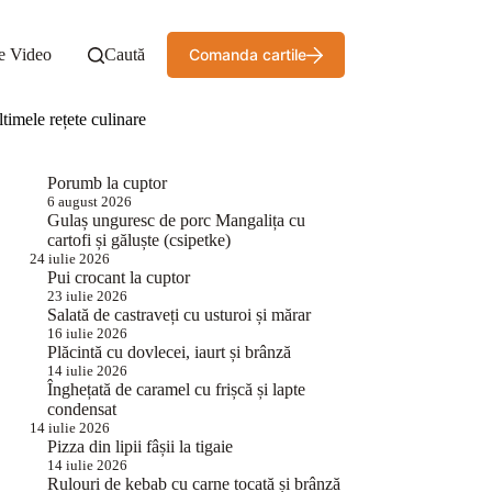
e Video
Caută
Comanda cartile
timele rețete culinare
Porumb la cuptor
6 august 2026
Gulaș unguresc de porc Mangalița cu
cartofi și găluște (csipetke)
24 iulie 2026
Pui crocant la cuptor
23 iulie 2026
Salată de castraveți cu usturoi și mărar
16 iulie 2026
Plăcintă cu dovlecei, iaurt și brânză
14 iulie 2026
Înghețată de caramel cu frișcă și lapte
condensat
14 iulie 2026
Pizza din lipii fâșii la tigaie
14 iulie 2026
Rulouri de kebab cu carne tocată și brânză