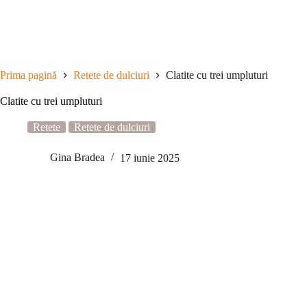
Sari
la
conținut
Prima pagină
Retete de dulciuri
Clatite cu trei umpluturi
Clatite cu trei umpluturi
Retete
Retete de dulciuri
Gina Bradea
17 iunie 2025