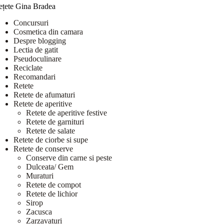
ețete Gina Bradea
Concursuri
Cosmetica din camara
Despre blogging
Lectia de gatit
Pseudoculinare
Reciclate
Recomandari
Retete
Retete de afumaturi
Retete de aperitive
Retete de aperitive festive
Retete de garnituri
Retete de salate
Retete de ciorbe si supe
Retete de conserve
Conserve din carne si peste
Dulceata/ Gem
Muraturi
Retete de compot
Retete de lichior
Sirop
Zacusca
Zarzavaturi