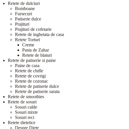
Retete de dulciuri
Bomboane
Fursecuri
Patiserie dulce
Prajituri
Prajituri de cofetarie
Retete de inghetata de casa
Retete Torturi
Creme
Pasta de Zahar
Retete de blaturi
Retete de patiserie si paine
Paine de casa
Retete de chifle
Retete de covrigi
Retete de cozonac
Retete de patiserie dulce
Retete de patiserie sarata
Retete de smoothies
Retete de sosuri
Sosuri calde
Sosuri mixte
Sosuri reci
Retete dietetice
Despre Diete