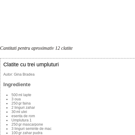
Cantitati pentru aproximativ 12 clatite
Clatite cu trei umpluturi
Autor:
Gina Bradea
Ingrediente
500 ml lapte
3 oua
250 gr faina
2 linguri zahar
30 ml ulei
esenta de rom
Umplutura 1
250 gr mascarpone
3 linguri seminte de mac
100 gr zahar pudra