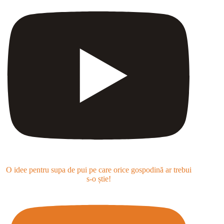
O idee pentru supa de pui pe care orice gospodină ar trebui
s-o știe!