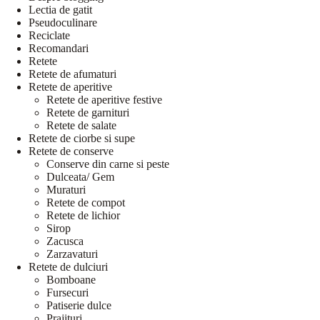
Lectia de gatit
Pseudoculinare
Reciclate
Recomandari
Retete
Retete de afumaturi
Retete de aperitive
Retete de aperitive festive
Retete de garnituri
Retete de salate
Retete de ciorbe si supe
Retete de conserve
Conserve din carne si peste
Dulceata/ Gem
Muraturi
Retete de compot
Retete de lichior
Sirop
Zacusca
Zarzavaturi
Retete de dulciuri
Bomboane
Fursecuri
Patiserie dulce
Prajituri