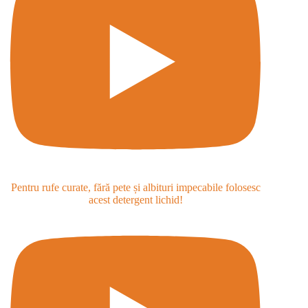
Pentru rufe curate, fără pete și albituri impecabile folosesc
acest detergent lichid!