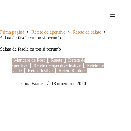
Sari
la
conținut
Prima pagină
Retete de aperitive
Retete de salate
Salata de fasole cu ton si porumb
Salata de fasole cu ton si porumb
Mancare de Post
Retete
Retete de
aperitive
Retete de aperitive festive
Retete de
salate
Retete festive
Retete Rapide
Gina Bradea
18 noiembrie 2020