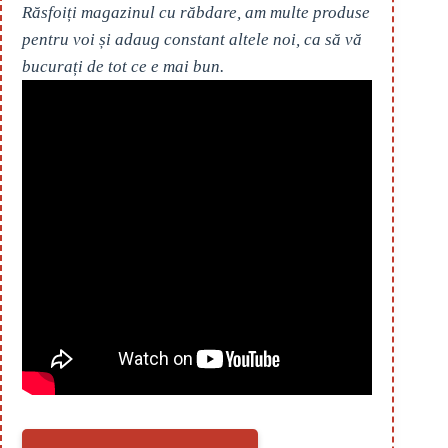
Răsfoiți magazinul cu răbdare, am multe produse
pentru voi și adaug constant altele noi, ca să vă
bucurați de tot ce e mai bun.