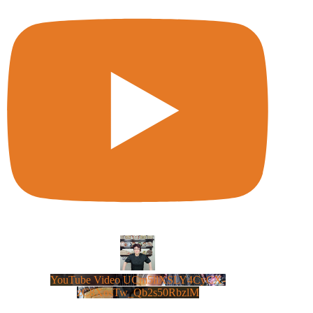
YouTube Video UCm5llXSLY4CyCX-
zC8XosTw_Qb2s50RbzlM