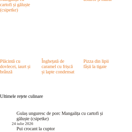
cartofi și găluște
(csipetke)
Plăcintă cu
Înghețată de
Pizza din lipii
dovlecei, iaurt și
caramel cu frișcă
fâșii la tigaie
brânză
și lapte condensat
Ultimele rețete culinare
Gulaș unguresc de porc Mangalița cu cartofi și
găluște (csipetke)
24 iulie 2026
Pui crocant la cuptor