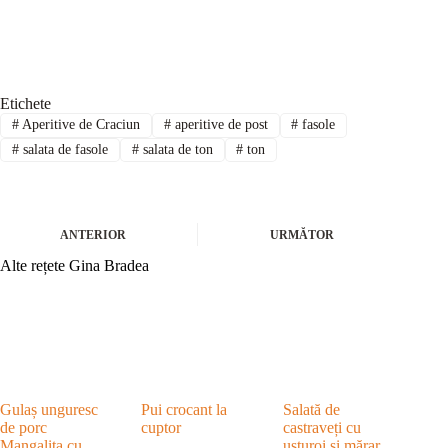
Etichete
#
Aperitive de Craciun
#
aperitive de post
#
fasole
#
salata de fasole
#
salata de ton
#
ton
ANTERIOR
URMĂTOR
Alte rețete Gina Bradea
Gulaș unguresc
Pui crocant la
Salată de
de porc
cuptor
castraveți cu
Mangalița cu
usturoi și mărar