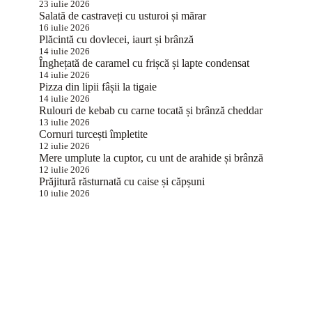
23 iulie 2026
Salată de castraveți cu usturoi și mărar
16 iulie 2026
Plăcintă cu dovlecei, iaurt și brânză
14 iulie 2026
Înghețată de caramel cu frișcă și lapte condensat
14 iulie 2026
Pizza din lipii fâșii la tigaie
14 iulie 2026
Rulouri de kebab cu carne tocată și brânză cheddar
13 iulie 2026
Cornuri turcești împletite
12 iulie 2026
Mere umplute la cuptor, cu unt de arahide și brânză
12 iulie 2026
Prăjitură răsturnată cu caise și căpșuni
10 iulie 2026