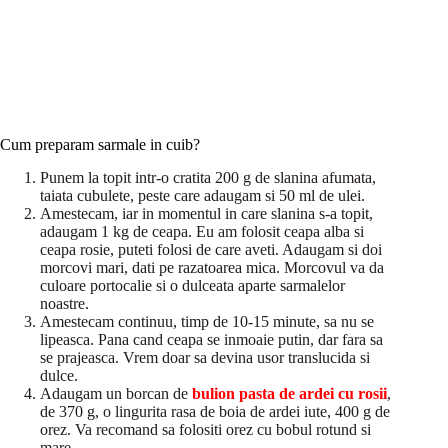
Cum preparam sarmale in cuib?
Punem la topit intr-o cratita 200 g de slanina afumata,
taiata cubulete, peste care adaugam si 50 ml de ulei.
Amestecam, iar in momentul in care slanina s-a topit,
adaugam 1 kg de ceapa. Eu am folosit ceapa alba si
ceapa rosie, puteti folosi de care aveti. Adaugam si doi
morcovi mari, dati pe razatoarea mica. Morcovul va da
culoare portocalie si o dulceata aparte sarmalelor
noastre.
Amestecam continuu, timp de 10-15 minute, sa nu se
lipeasca. Pana cand ceapa se inmoaie putin, dar fara sa
se prajeasca. Vrem doar sa devina usor translucida si
dulce.
Adaugam un borcan de
bulion pasta de ardei cu rosii
,
de 370 g, o lingurita rasa de boia de ardei iute, 400 g de
orez. Va recomand sa folositi orez cu bobul rotund si
mare.