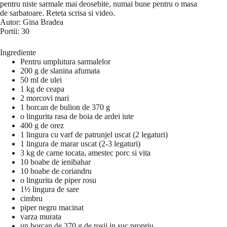
pentru niste sarmale mai deosebite, numai bune pentru o masa
de sarbatoare. Reteta scrisa si video.
Autor:
Gina Bradea
Portii:
30
Ingrediente
Pentru umplutura sarmalelor
200 g de slanina afumata
50 ml de ulei
1 kg de ceapa
2 morcovi mari
1 borcan de bulion de 370 g
o lingurita rasa de boia de ardei iute
400 g de orez
1 lingura cu varf de patrunjel uscat (2 legaturi)
1 lingura de marar uscat (2-3 legaturi)
3 kg de carne tocata, amestec porc si vita
10 boabe de ienibahar
10 boabe de coriandru
o lingurita de piper rosu
1½ lingura de sare
cimbru
piper negru macinat
varza murata
un borcan de 370 g de rosii in suc propriu