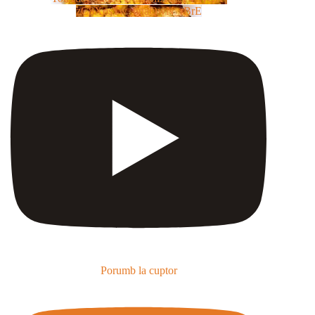
zC8XosTw_huaQwN_rBrE
Porumb la cuptor