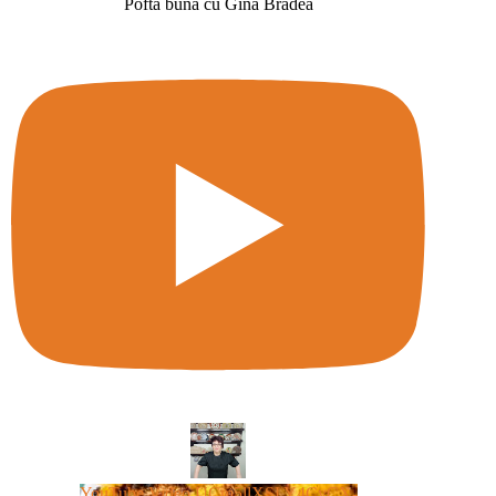
Poftă bună cu Gina Bradea
YouTube Video UCm5llXSLY4CyCX-