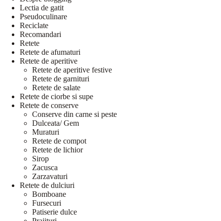
Lectia de gatit
Pseudoculinare
Reciclate
Recomandari
Retete
Retete de afumaturi
Retete de aperitive
Retete de aperitive festive
Retete de garnituri
Retete de salate
Retete de ciorbe si supe
Retete de conserve
Conserve din carne si peste
Dulceata/ Gem
Muraturi
Retete de compot
Retete de lichior
Sirop
Zacusca
Zarzavaturi
Retete de dulciuri
Bomboane
Fursecuri
Patiserie dulce
Prajituri