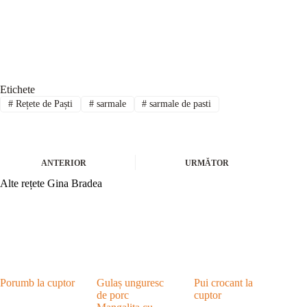
Etichete
#
Rețete de Paști
#
sarmale
#
sarmale de pasti
ANTERIOR
URMĂTOR
Alte rețete Gina Bradea
Porumb la cuptor
Gulaș unguresc
Pui crocant la
de porc
cuptor