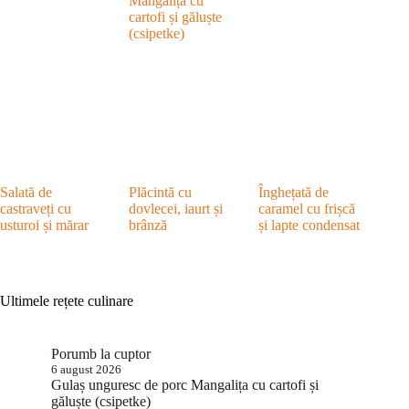
Mangalița cu
cartofi și găluște
(csipetke)
Salată de
Plăcintă cu
Înghețată de
castraveți cu
dovlecei, iaurt și
caramel cu frișcă
usturoi și mărar
brânză
și lapte condensat
Ultimele rețete culinare
Porumb la cuptor
6 august 2026
Gulaș unguresc de porc Mangalița cu cartofi și
găluște (csipetke)