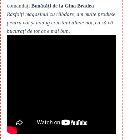
comandați
Bunătăți de la Gina Bradea
!
Răsfoiți magazinul cu răbdare, am multe produse
pentru voi și adaug constant altele noi, ca să vă
bucurați de tot ce e mai bun.