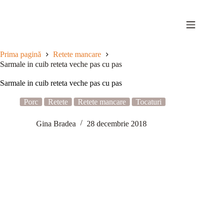
Sari
la
conținut
Prima pagină
Retete mancare
Sarmale in cuib reteta veche pas cu pas
Sarmale in cuib reteta veche pas cu pas
Porc
Retete
Retete mancare
Tocaturi
Gina Bradea
28 decembrie 2018