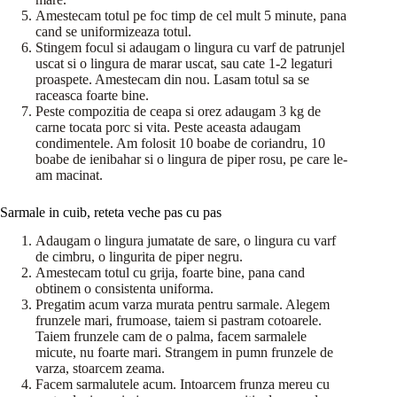
Amestecam totul pe foc timp de cel mult 5 minute, pana
cand se uniformizeaza totul.
Stingem focul si adaugam o lingura cu varf de patrunjel
uscat si o lingura de marar uscat, sau cate 1-2 legaturi
proaspete. Amestecam din nou. Lasam totul sa se
raceasca foarte bine.
Peste compozitia de ceapa si orez adaugam 3 kg de
carne tocata porc si vita. Peste aceasta adaugam
condimentele. Am folosit 10 boabe de coriandru, 10
boabe de ienibahar si o lingura de piper rosu, pe care le-
am macinat.
Sarmale in cuib, reteta veche pas cu pas
Adaugam o lingura jumatate de sare, o lingura cu varf
de cimbru, o lingurita de piper negru.
Amestecam totul cu grija, foarte bine, pana cand
obtinem o consistenta uniforma.
Pregatim acum varza murata pentru sarmale. Alegem
frunzele mari, frumoase, taiem si pastram cotoarele.
Taiem frunzele cam de o palma, facem sarmalele
micute, nu foarte mari. Strangem in pumn frunzele de
varza, stoarcem zeama.
Facem sarmalutele acum. Intoarcem frunza mereu cu