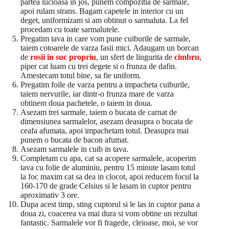
partea lucioasa in jos, punem compozitia de sarmale,
apoi rulam strans. Bagam capetele in interior cu un
deget, uniformizam si am obtinut o sarmaluta. La fel
procedam cu toate sarmalutele.
Pregatim tava in care vom pune cuiburile de sarmale,
taiem cotoarele de varza fasii mici. Adaugam un borcan
de
rosii in suc propriu
, un sfert de lingurita de
cimbru
,
piper cat luam cu trei degete si o frunza de dafin.
Amestecam totul bine, sa fie uniform.
Pregatim foile de varza pentru a impacheta cuiburile,
taiem nervurile, iar dintr-o frunza mare de varza
obtinem doua pachetele, o taiem in doua.
Asezam trei sarmale, taiem o bucata de carnat de
dimensiunea sarmalelor, asezam deasupra o bucata de
ceafa afumata, apoi impachetam totul. Deasupra mai
punem o bucata de bacon afumat.
Asezam sarmalele in cuib in tava.
Completam cu apa, cat sa acopere sarmalele, acoperim
tava cu folie de aluminiu, pentru 15 minute lasam totul
la foc maxim cat sa dea in clocot, apoi reducem focul la
160-170 de grade Celsius si le lasam in cuptor pentru
aproximativ 3 ore.
Dupa acest timp, sting cuptorul si le las in cuptor pana a
doua zi, coacerea va mai dura si vom obtine un rezultat
fantastic. Sarmalele vor fi fragede, cleioase, moi, se vor