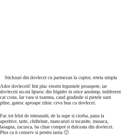
Sticksuri din dovlecei cu parmezan la cuptor, reteta simpla
Ador dovleceii! Imi plac enorm legumele proaspete, iar
dovleceii nu-mi lipsesc din frigider in orice anotimp, indiferent
cat costa. Iar vara si toamna, cand gradinile si pietele sunt
pline, gatesc aproape zilnic ceva bun cu dovlecei.
Fac tot felul de minunatii, de la supe si ciorba, pana la
aperitive, tarte, chiftelute, mancaruri si tocanite, musaca,
lasagna, zacusca, ba chiar compot si dulceata din dovlecei.
Plus ca ii conserv si pentru iarna 🙂