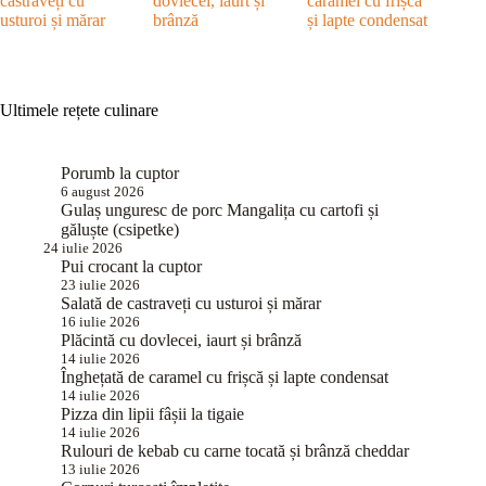
castraveți cu
dovlecei, iaurt și
caramel cu frișcă
usturoi și mărar
brânză
și lapte condensat
Ultimele rețete culinare
Porumb la cuptor
6 august 2026
Gulaș unguresc de porc Mangalița cu cartofi și
găluște (csipetke)
24 iulie 2026
Pui crocant la cuptor
23 iulie 2026
Salată de castraveți cu usturoi și mărar
16 iulie 2026
Plăcintă cu dovlecei, iaurt și brânză
14 iulie 2026
Înghețată de caramel cu frișcă și lapte condensat
14 iulie 2026
Pizza din lipii fâșii la tigaie
14 iulie 2026
Rulouri de kebab cu carne tocată și brânză cheddar
13 iulie 2026