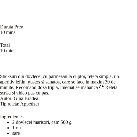
Durata Preg.
10 mins
Total
10 mins
Sticksuri din dovlecei cu parmezan la cuptor, reteta simpla, un
aperitiv ieftin, gustos si sanatos, care se face in maxim 30 de
minute. Recomand doza tripla, imediat se mananca 🙂 Reteta
scrisa si video pas cu pas.
Autor:
Gina Bradea
Tip reteta:
Appetizer
Ingrediente
2 dovlecei marisori, cam 500 g
1 ou
sare