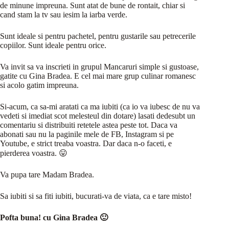
de minune impreuna. Sunt atat de bune de rontait, chiar si
cand stam la tv sau iesim la iarba verde.
Sunt ideale si pentru pachetel, pentru gustarile sau petrecerile
copiilor. Sunt ideale pentru orice.
Va invit sa va inscrieti in grupul Mancaruri simple si gustoase,
gatite cu Gina Bradea. E cel mai mare grup culinar romanesc
si acolo gatim impreuna.
Si-acum, ca sa-mi aratati ca ma iubiti (ca io va iubesc de nu va
vedeti si imediat scot melesteul din dotare) lasati dedesubt un
comentariu si distribuiti retetele astea peste tot. Daca va
abonati sau nu la paginile mele de FB, Instagram si pe
Youtube, e strict treaba voastra. Dar daca n-o faceti, e
pierderea voastra. 😛
Va pupa tare Madam Bradea.
Sa iubiti si sa fiti iubiti, bucurati-va de viata, ca e tare misto!
Pofta buna! cu Gina Bradea 🙂