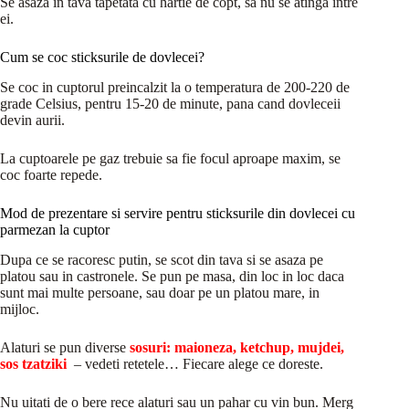
Se asaza in tava tapetata cu hartie de copt, sa nu se atinga intre
ei.
Cum se coc sticksurile de dovlecei?
Se coc in cuptorul preincalzit la o temperatura de 200-220 de
grade Celsius, pentru 15-20 de minute, pana cand dovleceii
devin aurii.
La cuptoarele pe gaz trebuie sa fie focul aproape maxim, se
coc foarte repede.
Mod de prezentare si servire pentru sticksurile din dovlecei cu
parmezan la cuptor
Dupa ce se racoresc putin, se scot din tava si se asaza pe
platou sau in castronele. Se pun pe masa, din loc in loc daca
sunt mai multe persoane, sau doar pe un platou mare, in
mijloc.
Alaturi se pun diverse
sosuri: maioneza, ketchup, mujdei,
sos tzatziki
– vedeti retetele… Fiecare alege ce doreste.
Nu uitati de o bere rece alaturi sau un pahar cu vin bun. Merg