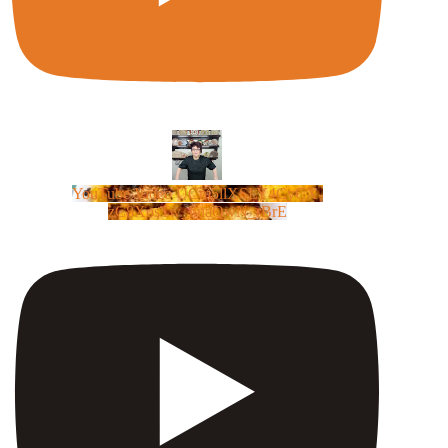
YouTube Video UCm5llXSLY4CyCX-
zC8XosTw_huaQwN_rBrE