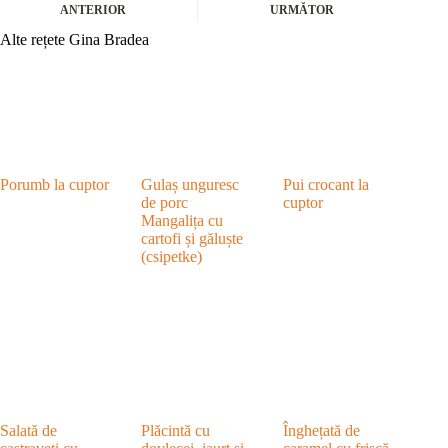
ANTERIOR
URMĂTOR
Alte rețete Gina Bradea
Porumb la cuptor
Gulaș unguresc
Pui crocant la
de porc
cuptor
Mangalița cu
cartofi și găluște
(csipetke)
Salată de
Plăcintă cu
Înghețată de