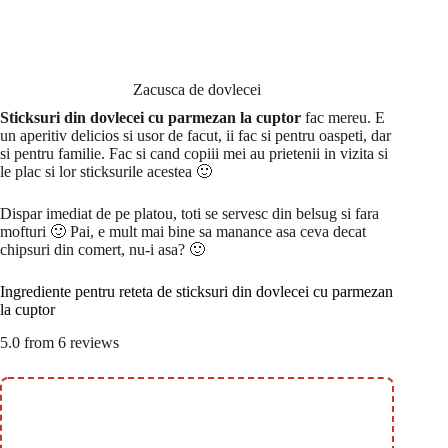
Zacusca de dovlecei
Sticksuri din dovlecei cu parmezan la cuptor
fac mereu. E
un aperitiv delicios si usor de facut, ii fac si pentru oaspeti, dar
si pentru familie. Fac si cand copiii mei au prietenii in vizita si
le plac si lor sticksurile acestea 🙂
Dispar imediat de pe platou, toti se servesc din belsug si fara
mofturi 🙂 Pai, e mult mai bine sa manance asa ceva decat
chipsuri din comert, nu-i asa? 🙂
Ingrediente pentru reteta de sticksuri din dovlecei cu parmezan
la cuptor
5.0
from
6
reviews