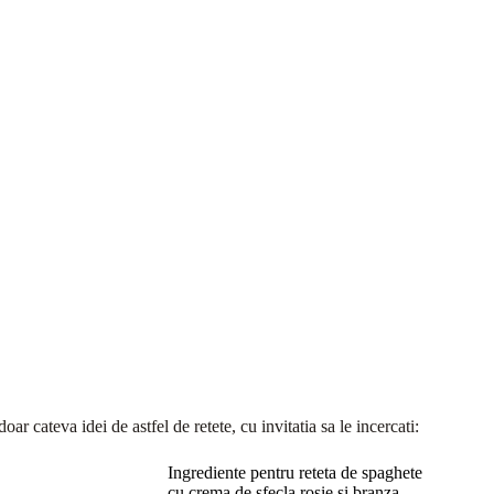
doar cateva idei de astfel de retete, cu invitatia sa le incercati:
Ingrediente pentru reteta de spaghete
cu crema de sfecla rosie si branza