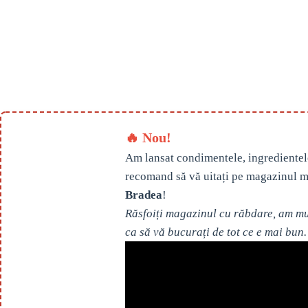
🔥 Nou!
Am lansat condimentele, ingredientel
recomand să vă uitați pe magazinul m
Bradea
!
Răsfoiți magazinul cu răbdare, am mul
ca să vă bucurați de tot ce e mai bun.