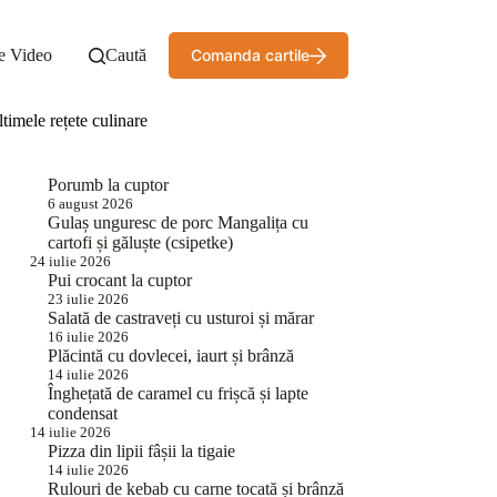
e Video
Caută
Comanda cartile
timele rețete culinare
Porumb la cuptor
6 august 2026
Gulaș unguresc de porc Mangalița cu
cartofi și găluște (csipetke)
24 iulie 2026
Pui crocant la cuptor
23 iulie 2026
Salată de castraveți cu usturoi și mărar
16 iulie 2026
Plăcintă cu dovlecei, iaurt și brânză
14 iulie 2026
Înghețată de caramel cu frișcă și lapte
condensat
14 iulie 2026
Pizza din lipii fâșii la tigaie
14 iulie 2026
Rulouri de kebab cu carne tocată și brânză