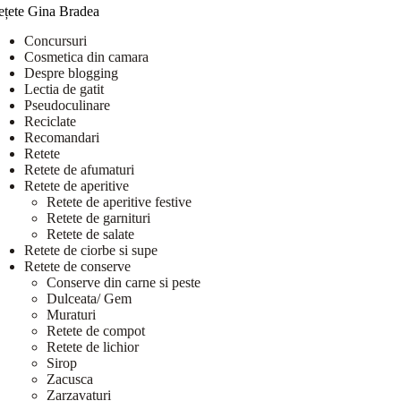
ețete Gina Bradea
Concursuri
Cosmetica din camara
Despre blogging
Lectia de gatit
Pseudoculinare
Reciclate
Recomandari
Retete
Retete de afumaturi
Retete de aperitive
Retete de aperitive festive
Retete de garnituri
Retete de salate
Retete de ciorbe si supe
Retete de conserve
Conserve din carne si peste
Dulceata/ Gem
Muraturi
Retete de compot
Retete de lichior
Sirop
Zacusca
Zarzavaturi