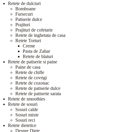
Retete de dulciuri
Bomboane
Fursecuri
Patiserie dulce
Prajituri
Prajituri de cofetarie
Retete de inghetata de casa
Retete Torturi
Creme
Pasta de Zahar
Retete de blaturi
Retete de patiserie si paine
Paine de casa
Retete de chifle
Retete de covrigi
Retete de cozonac
Retete de patiserie dulce
Retete de patiserie sarata
Retete de smoothies
Retete de sosuri
Sosuri calde
Sosuri mixte
Sosuri reci
Retete dietetice
Despre Diete