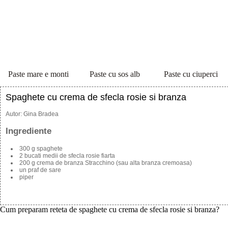
Paste mare e monti
Paste cu sos alb
Paste cu ciuperci
Spaghete cu crema de sfecla rosie si branza
Autor:
Gina Bradea
Ingrediente
300 g spaghete
2 bucati medii de sfecla rosie fiarta
200 g crema de branza Stracchino (sau alta branza cremoasa)
un praf de sare
piper
Cum preparam reteta de spaghete cu crema de sfecla rosie si branza?