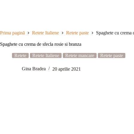
Sari
la
conținut
Prima pagină
Retete Italiene
Retete paste
Spaghete cu crema de
Spaghete cu crema de sfecla rosie si branza
Retete
Retete Italiene
Retete mancare
Retete paste
Gina Bradea
20 aprilie 2021