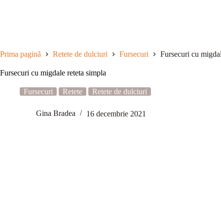
Sari
la
conținut
Prima pagină
Retete de dulciuri
Fursecuri
Fursecuri cu migdal
Fursecuri cu migdale reteta simpla
Fursecuri
Retete
Retete de dulciuri
Gina Bradea
16 decembrie 2021