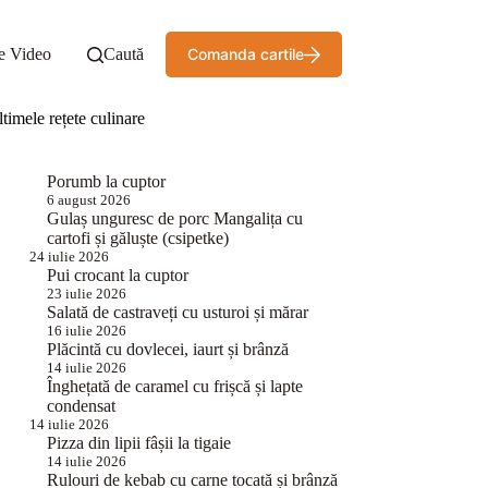
e Video
Caută
Comanda cartile
timele rețete culinare
Porumb la cuptor
6 august 2026
Gulaș unguresc de porc Mangalița cu
cartofi și găluște (csipetke)
24 iulie 2026
Pui crocant la cuptor
23 iulie 2026
Salată de castraveți cu usturoi și mărar
16 iulie 2026
Plăcintă cu dovlecei, iaurt și brânză
14 iulie 2026
Înghețată de caramel cu frișcă și lapte
condensat
14 iulie 2026
Pizza din lipii fâșii la tigaie
14 iulie 2026
Rulouri de kebab cu carne tocată și brânză