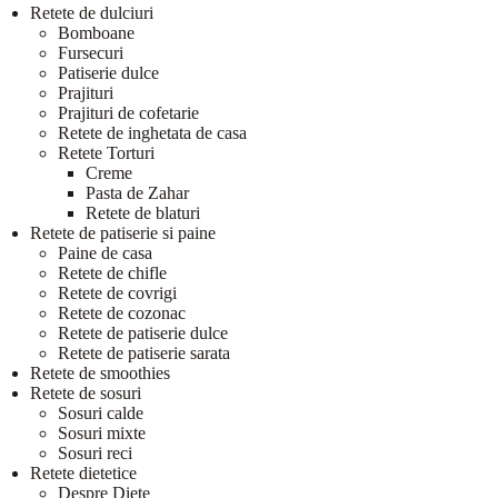
Retete de dulciuri
Bomboane
Fursecuri
Patiserie dulce
Prajituri
Prajituri de cofetarie
Retete de inghetata de casa
Retete Torturi
Creme
Pasta de Zahar
Retete de blaturi
Retete de patiserie si paine
Paine de casa
Retete de chifle
Retete de covrigi
Retete de cozonac
Retete de patiserie dulce
Retete de patiserie sarata
Retete de smoothies
Retete de sosuri
Sosuri calde
Sosuri mixte
Sosuri reci
Retete dietetice
Despre Diete