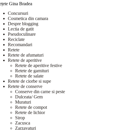
ețete Gina Bradea
Concursuri
Cosmetica din camara
Despre blogging
Lectia de gatit
Pseudoculinare
Reciclate
Recomandari
Retete
Retete de afumaturi
Retete de aperitive
Retete de aperitive festive
Retete de garnituri
Retete de salate
Retete de ciorbe si supe
Retete de conserve
Conserve din carne si peste
Dulceata/ Gem
Muraturi
Retete de compot
Retete de lichior
Sirop
Zacusca
Zarzavaturi