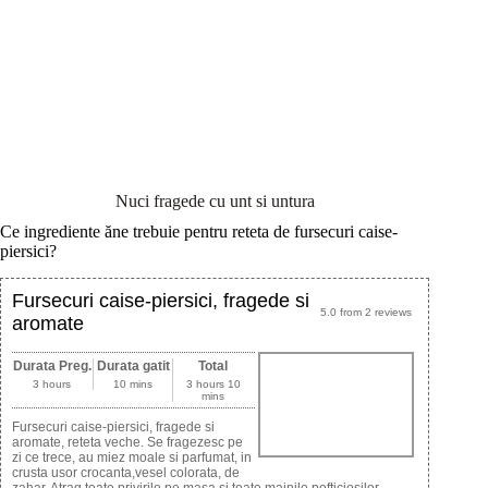
Nuci fragede cu unt si untura
Ce ingrediente ăne trebuie pentru reteta de fursecuri caise-
piersici?
Fursecuri caise-piersici, fragede si
5.0
from
2
reviews
aromate
Durata Preg.
Durata gatit
Total
3 hours
10 mins
3 hours 10
mins
Fursecuri caise-piersici, fragede si
aromate, reteta veche. Se fragezesc pe
zi ce trece, au miez moale si parfumat, in
crusta usor crocanta,vesel colorata, de
zahar. Atrag toate privirile pe masa si toate mainile pofticiosilor.