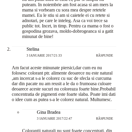
puteam. In noiembrie am fost acasa si am mers la
mama si vorbeam cu sora mea despre retetele
mamei. Eu le stiu si am si caietele ei cu retete si
adnotari, pe care le inteleg. Asa ca voi trece sa
public tot. Incet, in timp. Pentru ca mama o fost o
gospodina grozava, moldo-dobrogeanca si a gatit
minunat de bine!
Stelina
3 IANUARIE 2017/21:33
RĂSPUNDE
Am facut aceste minunate piersici,dar cum eu nu
folosesc colorant ptr. alimente deoarece nu este natural
,am incercat s-a le colorez cu suc de sfecla si curcuma
dar din pacate nu am reusit a le da o frumoasa culoare
deoarece aceste sucuri nu coloreaza foarte bine.Probabil
concentratia de pigmenti este foarte slaba. Poate imi dati
o idee cum as putea s-a le colorez natural. Multumesc.
Gina Bradea
3 IANUARIE 2017/22:47
RĂSPUNDE
Colorantii naturali nu sunt foarte concentrati, din