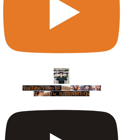
YouTube Video UCm5llXSLY4CyCX-
zC8XosTw_R7ITrNM7cQs