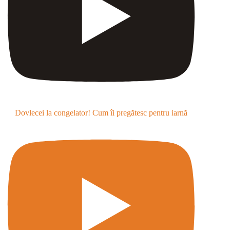
Dovlecei la congelator! Cum îi pregătesc pentru iarnă