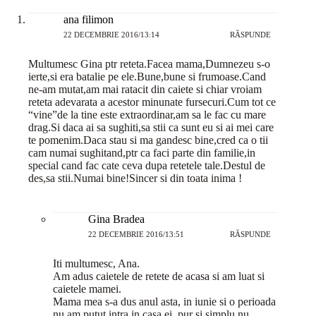
ana filimon
22 DECEMBRIE 2016/13:14
RĂSPUNDE
Multumesc Gina ptr reteta.Facea mama,Dumnezeu s-o
ierte,si era batalie pe ele.Bune,bune si frumoase.Cand
ne-am mutat,am mai ratacit din caiete si chiar vroiam
reteta adevarata a acestor minunate fursecuri.Cum tot ce
“vine”de la tine este extraordinar,am sa le fac cu mare
drag.Si daca ai sa sughiti,sa stii ca sunt eu si ai mei care
te pomenim.Daca stau si ma gandesc bine,cred ca o tii
cam numai sughitand,ptr ca faci parte din familie,in
special cand fac cate ceva dupa retetele tale.Destul de
des,sa stii.Numai bine!Sincer si din toata inima !
Gina Bradea
22 DECEMBRIE 2016/13:51
RĂSPUNDE
Iti multumesc, Ana.
Am adus caietele de retete de acasa si am luat si
caietele mamei.
Mama mea s-a dus anul asta, in iunie si o perioada
nu am putut intra in casa ei, pur si simplu nu