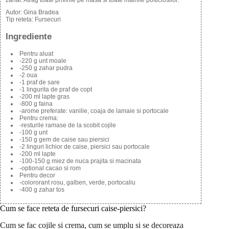
Autor:
Gina Bradea
Tip reteta:
Fursecuri
Ingrediente
Pentru aluat
-220 g unt moale
-250 g zahar pudra
-2 oua
-1 praf de sare
-1 lingurita de praf de copt
-200 ml lapte gras
-800 g faina
-arome preferate: vanilie, coaja de lamaie si portocale
Pentru crema:
-resturile ramase de la scobit cojile
-100 g unt
-150 g gem de caise sau piersici
-2 linguri lichior de caise, piersici sau portocale
-200 ml lapte
-100-150 g miez de nuca prajita si macinata
-optional cacao si rom
Pentru decor
-colororant rosu, galben, verde, portocaliu
-400 g zahar tos
Cum se face reteta de fursecuri caise-piersici?
Cum se fac cojile si crema, cum se umplu si se decoreaza