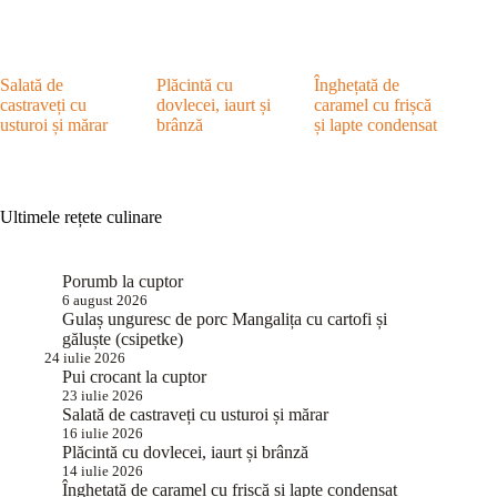
Salată de
Plăcintă cu
Înghețată de
castraveți cu
dovlecei, iaurt și
caramel cu frișcă
usturoi și mărar
brânză
și lapte condensat
Ultimele rețete culinare
Porumb la cuptor
6 august 2026
Gulaș unguresc de porc Mangalița cu cartofi și
găluște (csipetke)
24 iulie 2026
Pui crocant la cuptor
23 iulie 2026
Salată de castraveți cu usturoi și mărar
16 iulie 2026
Plăcintă cu dovlecei, iaurt și brânză
14 iulie 2026
Înghețată de caramel cu frișcă și lapte condensat