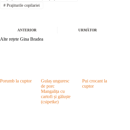
#
Prajiturile copilariei
ANTERIOR
URMĂTOR
Alte rețete Gina Bradea
Porumb la cuptor
Gulaș unguresc
Pui crocant la
de porc
cuptor
Mangalița cu
cartofi și găluște
(csipetke)