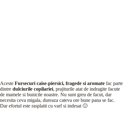
Aceste
Fursecuri caise-piersici, fragede si aromate
fac parte
dintre
dulciurile copilariei
, prajiturile atat de indragite facute
de mamele si bunicile noastre. Nu sunt greu de facut, dar
necesita ceva migala, dureaza cateva ore bune pana se fac.
Dar efortul este rasplatit cu varf si indesat 🙂