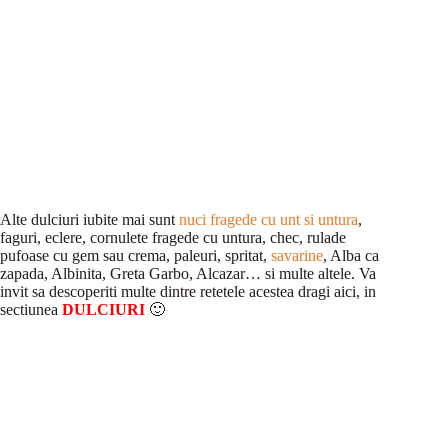
Alte dulciuri iubite mai sunt
nuci fragede cu unt si untura
,
faguri, eclere, cornulete fragede cu untura, chec, rulade
pufoase cu gem sau crema, paleuri, spritat,
savarine
, Alba ca
zapada, Albinita, Greta Garbo, Alcazar… si multe altele. Va
invit sa descoperiti multe dintre retetele acestea dragi aici, in
sectiunea
DULCIURI
🙂