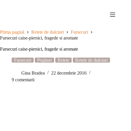
Sari
la
conținut
Prima pagină
Retete de dulciuri
Fursecuri
Fursecuri caise-piersici, fragede si aromate
Fursecuri caise-piersici, fragede si aromate
Fursecuri
Prajituri
Retete
Retete de dulciuri
Gina Bradea
22 decembrie 2016
9 comentarii