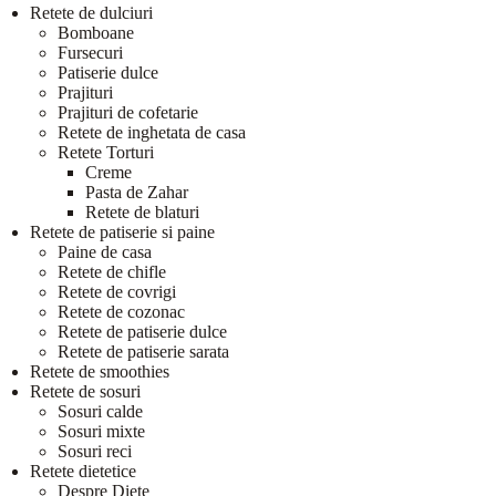
Retete de dulciuri
Bomboane
Fursecuri
Patiserie dulce
Prajituri
Prajituri de cofetarie
Retete de inghetata de casa
Retete Torturi
Creme
Pasta de Zahar
Retete de blaturi
Retete de patiserie si paine
Paine de casa
Retete de chifle
Retete de covrigi
Retete de cozonac
Retete de patiserie dulce
Retete de patiserie sarata
Retete de smoothies
Retete de sosuri
Sosuri calde
Sosuri mixte
Sosuri reci
Retete dietetice
Despre Diete