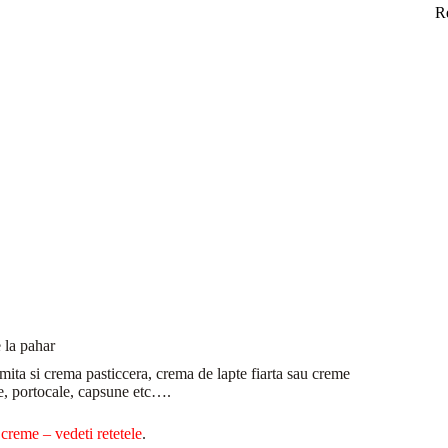
R
 la pahar
mita si crema pasticcera, crema de lapte fiarta sau creme
ie, portocale, capsune etc….
e
creme – vedeti retetele
.