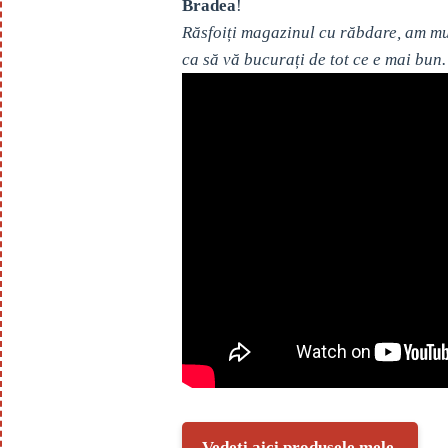
Bradea
!
Răsfoiți magazinul cu răbdare, am mul
ca să vă bucurați de tot ce e mai bun.
Vedeți aici produsele mele.