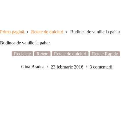
Sari
la
conținut
Prima pagină
Retete de dulciuri
Budinca de vanilie la pahar
Budinca de vanilie la pahar
Reciclate
Retete
Retete de dulciuri
Retete Rapide
Gina Bradea
23 februarie 2016
3 comentarii