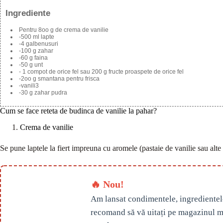
Ingrediente
Pentru 8oo g de crema de vanilie
-500 ml lapte
-4 galbenusuri
-100 g zahar
-60 g faina
-50 g unt
- 1 compot de orice fel sau 200 g fructe proaspete de orice fel
-2oo g smantana pentru frisca
-vanili3
-30 g zahar pudra
Cum se face reteta de budinca de vanilie la pahar?
Crema de vanilie
Se pune laptele la fiert impreuna cu aromele (pastaie de vanilie sau alte
🔥 Nou!
Am lansat condimentele, ingredientel
recomand să vă uitați pe magazinul m