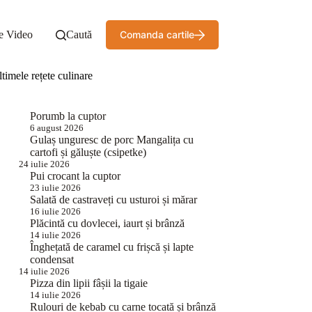
e Video
Caută
Comanda cartile
timele rețete culinare
Porumb la cuptor
6 august 2026
Gulaș unguresc de porc Mangalița cu
cartofi și găluște (csipetke)
24 iulie 2026
Pui crocant la cuptor
23 iulie 2026
Salată de castraveți cu usturoi și mărar
16 iulie 2026
Plăcintă cu dovlecei, iaurt și brânză
14 iulie 2026
Înghețată de caramel cu frișcă și lapte
condensat
14 iulie 2026
Pizza din lipii fâșii la tigaie
14 iulie 2026
Rulouri de kebab cu carne tocată și brânză