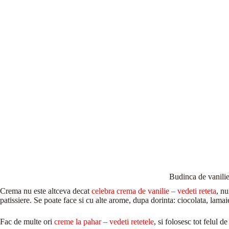
Budinca de vanilie
Crema nu este altceva decat
celebra crema de vanilie – vedeti reteta
, nu
patissiere. Se poate face si cu alte arome, dupa dorinta: ciocolata, lama
Fac de multe ori
creme la pahar – vedeti retetel
e
, si folosesc tot felul d