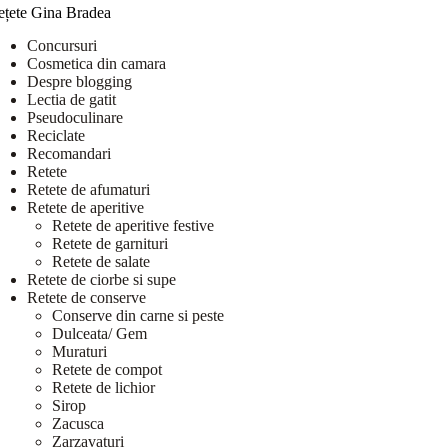
ețete Gina Bradea
Concursuri
Cosmetica din camara
Despre blogging
Lectia de gatit
Pseudoculinare
Reciclate
Recomandari
Retete
Retete de afumaturi
Retete de aperitive
Retete de aperitive festive
Retete de garnituri
Retete de salate
Retete de ciorbe si supe
Retete de conserve
Conserve din carne si peste
Dulceata/ Gem
Muraturi
Retete de compot
Retete de lichior
Sirop
Zacusca
Zarzavaturi