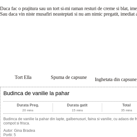
Daca fac o prajitura sau un tort si-mi raman resturi de creme si blat, ime
Sau daca vin niste musafiri neasteptati si nu am nimic pregatit, imediat 
Tort Ella
Spuma de capsune
Inghetata din capsune
Budinca de vanilie la pahar
Durata Preg.
Durata gatit
Total
20 mins
15 mins
35 mins
Budinca de vanilie la pahar din lapte, galbenusuri, faina si vanilie, cu adaos de 
compot si frisca.
Autor:
Gina Bradea
Portii:
5