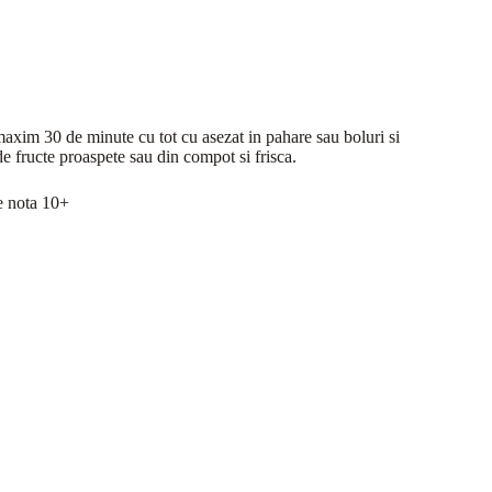
 maxim 30 de minute cu tot cu asezat in pahare sau boluri si
de fructe proaspete sau din compot si frisca.
de nota 10+