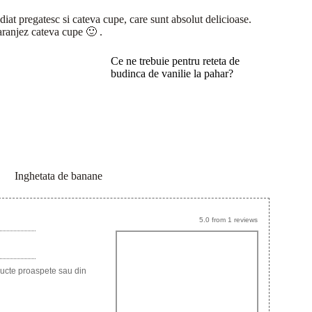
diat pregatesc si cateva cupe, care sunt absolut delicioase.
aranjez cateva cupe 🙂 .
Ce ne trebuie pentru reteta de
budinca de vanilie la pahar?
Inghetata de banane
5.0
from
1
reviews
fructe proaspete sau din