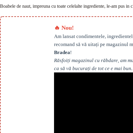
Boabele de naut, impreuna cu toate celelalte ingrediente, le-am pus in 
🔥 Nou!
Am lansat condimentele, ingredientel
recomand să vă uitați pe magazinul m
Bradea
!
Răsfoiți magazinul cu răbdare, am mul
ca să vă bucurați de tot ce e mai bun.