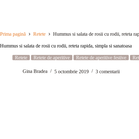
Sari
la
conținut
Prima pagină
Retete
Hummus si salata de rosii cu rodii, reteta ra
Hummus si salata de rosii cu rodii, reteta rapida, simpla si sanatoasa
Retete
Retete de aperitive
Retete de aperitive festive
Ret
Gina Bradea
5 octombrie 2019
3 comentarii