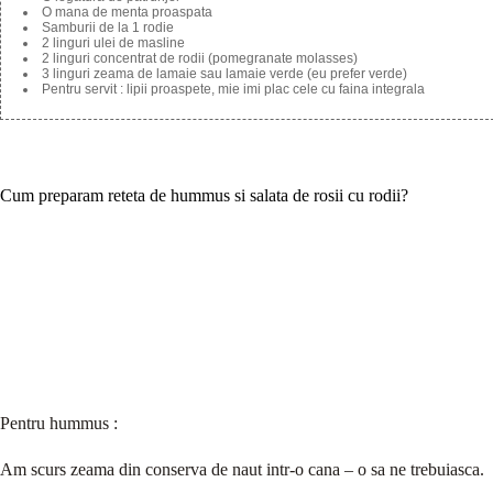
O mana de menta proaspata
Samburii de la 1 rodie
2 linguri ulei de masline
2 linguri concentrat de rodii (pomegranate molasses)
3 linguri zeama de lamaie sau lamaie verde (eu prefer verde)
Pentru servit : lipii proaspete, mie imi plac cele cu faina integrala
Cum preparam reteta de hummus si salata de rosii cu rodii?
Pentru hummus :
Am scurs zeama din conserva de naut intr-o cana – o sa ne trebuiasca.