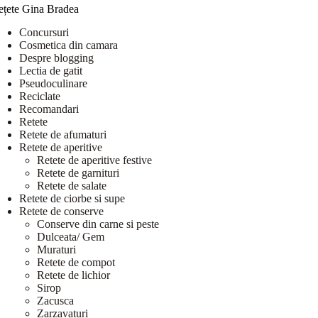
ețete Gina Bradea
Concursuri
Cosmetica din camara
Despre blogging
Lectia de gatit
Pseudoculinare
Reciclate
Recomandari
Retete
Retete de afumaturi
Retete de aperitive
Retete de aperitive festive
Retete de garnituri
Retete de salate
Retete de ciorbe si supe
Retete de conserve
Conserve din carne si peste
Dulceata/ Gem
Muraturi
Retete de compot
Retete de lichior
Sirop
Zacusca
Zarzavaturi