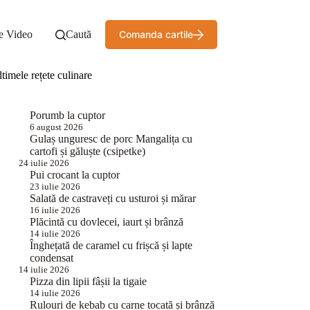
e Video
Caută
Comanda cartile
timele rețete culinare
Porumb la cuptor
6 august 2026
Gulaș unguresc de porc Mangalița cu
cartofi și găluște (csipetke)
24 iulie 2026
Pui crocant la cuptor
23 iulie 2026
Salată de castraveți cu usturoi și mărar
16 iulie 2026
Plăcintă cu dovlecei, iaurt și brânză
14 iulie 2026
Înghețată de caramel cu frișcă și lapte
condensat
14 iulie 2026
Pizza din lipii fâșii la tigaie
14 iulie 2026
Rulouri de kebab cu carne tocată și brânză