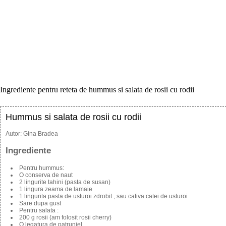
Ingrediente pentru reteta de hummus si salata de rosii cu rodii
Hummus si salata de rosii cu rodii
Autor:
Gina Bradea
Ingrediente
Pentru hummus:
O conserva de naut
2 lingurite tahini (pasta de susan)
1 lingura zeama de lamaie
1 lingurita pasta de usturoi zdrobit , sau cativa catei de usturoi
Sare dupa gust
Pentru salata :
200 g rosii (am folosit rosii cherry)
O legatura de patrunjel