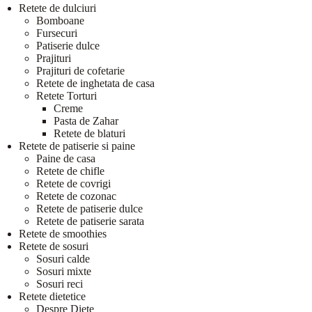
Retete de dulciuri
Bomboane
Fursecuri
Patiserie dulce
Prajituri
Prajituri de cofetarie
Retete de inghetata de casa
Retete Torturi
Creme
Pasta de Zahar
Retete de blaturi
Retete de patiserie si paine
Paine de casa
Retete de chifle
Retete de covrigi
Retete de cozonac
Retete de patiserie dulce
Retete de patiserie sarata
Retete de smoothies
Retete de sosuri
Sosuri calde
Sosuri mixte
Sosuri reci
Retete dietetice
Despre Diete