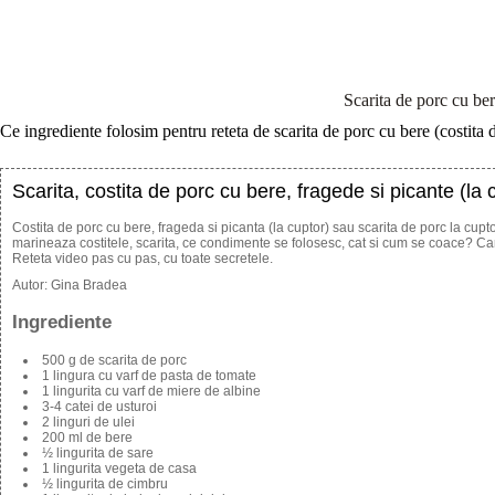
Scarita de porc cu ber
Ce ingrediente folosim pentru reteta de scarita de porc cu bere (costita 
Scarita, costita de porc cu bere, fragede si picante (la 
Costita de porc cu bere, frageda si picanta (la cuptor) sau scarita de porc la cupt
marineaza costitele, scarita, ce condimente se folosesc, cat si cum se coace? C
Reteta video pas cu pas, cu toate secretele.
Autor:
Gina Bradea
Ingrediente
500 g de scarita de porc
1 lingura cu varf de pasta de tomate
1 lingurita cu varf de miere de albine
3-4 catei de usturoi
2 linguri de ulei
200 ml de bere
½ lingurita de sare
1 lingurita vegeta de casa
½ lingurita de cimbru