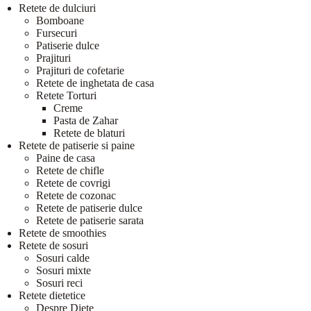
Retete de dulciuri
Bomboane
Fursecuri
Patiserie dulce
Prajituri
Prajituri de cofetarie
Retete de inghetata de casa
Retete Torturi
Creme
Pasta de Zahar
Retete de blaturi
Retete de patiserie si paine
Paine de casa
Retete de chifle
Retete de covrigi
Retete de cozonac
Retete de patiserie dulce
Retete de patiserie sarata
Retete de smoothies
Retete de sosuri
Sosuri calde
Sosuri mixte
Sosuri reci
Retete dietetice
Despre Diete