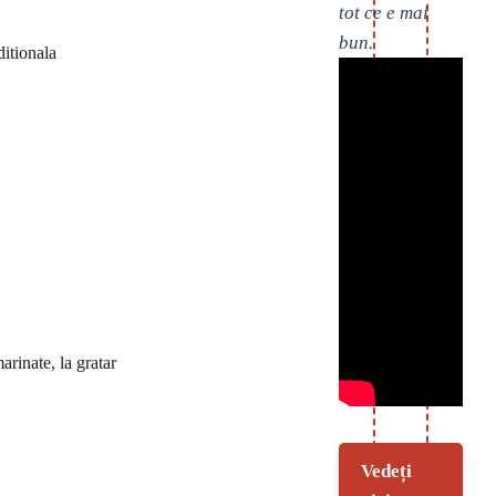
tot ce e mai
bun.
ditionala
arinate, la gratar
Vedeți