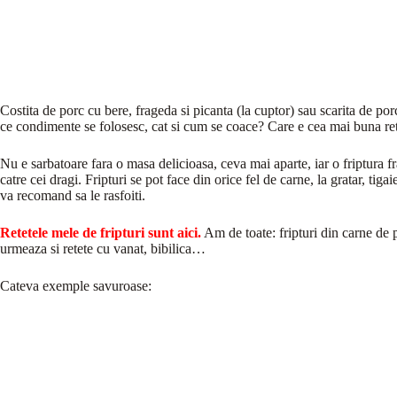
Costita de porc cu bere, frageda si picanta (la cuptor) sau scarita de por
ce condimente se folosesc, cat si cum se coace? Care e cea mai buna rete
Nu e sarbatoare fara o masa delicioasa, ceva mai aparte, iar o friptura 
catre cei dragi. Fripturi se pot face din orice fel de carne, la gratar, tigai
va recomand sa le rasfoiti.
Retetele mele de fripturi sunt aici.
Am de toate: fripturi din carne de p
urmeaza si retete cu vanat, bibilica…
Cateva exemple savuroase: