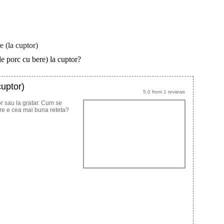
e (la cuptor)
de porc cu bere) la cuptor?
cuptor)
5.0
from
1
reviews
or sau la gratar. Cum se
are e cea mai buna reteta?