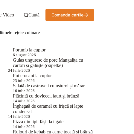
e Video
Caută
Comanda cartile
timele rețete culinare
Porumb la cuptor
6 august 2026
Gulaș unguresc de porc Mangalița cu
cartofi și găluște (csipetke)
24 iulie 2026
Pui crocant la cuptor
23 iulie 2026
Salată de castraveți cu usturoi și mărar
16 iulie 2026
Plăcintă cu dovlecei, iaurt și brânză
14 iulie 2026
Înghețată de caramel cu frișcă și lapte
condensat
14 iulie 2026
Pizza din lipii fâșii la tigaie
14 iulie 2026
Rulouri de kebab cu carne tocată și brânză