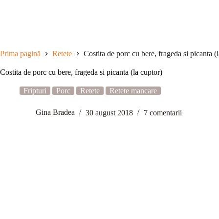
Sari
la
conținut
Prima pagină
Retete
Costita de porc cu bere, frageda si picanta (
Costita de porc cu bere, frageda si picanta (la cuptor)
Fripturi
Porc
Retete
Retete mancare
Gina Bradea
30 august 2018
7 comentarii