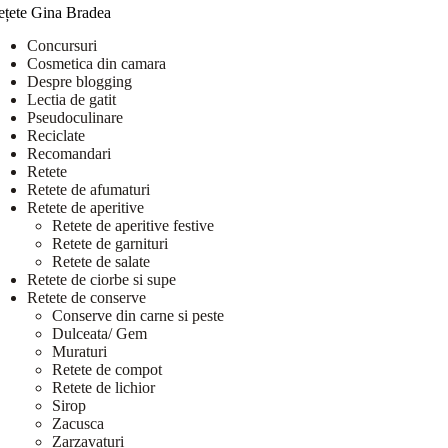
ețete Gina Bradea
Concursuri
Cosmetica din camara
Despre blogging
Lectia de gatit
Pseudoculinare
Reciclate
Recomandari
Retete
Retete de afumaturi
Retete de aperitive
Retete de aperitive festive
Retete de garnituri
Retete de salate
Retete de ciorbe si supe
Retete de conserve
Conserve din carne si peste
Dulceata/ Gem
Muraturi
Retete de compot
Retete de lichior
Sirop
Zacusca
Zarzavaturi