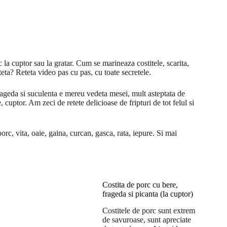
c la cuptor sau la gratar. Cum se marineaza costitele, scarita,
ta? Reteta video pas cu pas, cu toate secretele.
frageda si suculenta e mereu vedeta mesei, mult asteptata de
e, cuptor. Am zeci de retete delicioase de fripturi de tot felul si
orc, vita, oaie, gaina, curcan, gasca, rata, iepure. Si mai
Costita de porc cu bere,
frageda si picanta (la cuptor)
Costitele de porc sunt extrem
de savuroase, sunt apreciate