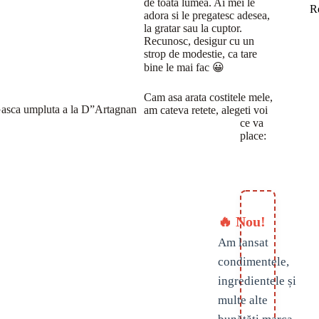
de toata lumea. Ai mei le
R
adora si le pregatesc adesea,
la gratar sau la cuptor.
Recunosc, desigur cu un
strop de modestie, ca tare
bine le mai fac 😀
Cam asa arata costitele mele,
asca umpluta a la D”Artagnan
am cateva retete, alegeti voi
ce va
place:
🔥 Nou!
Am lansat
condimentele,
ingredientele și
multe alte