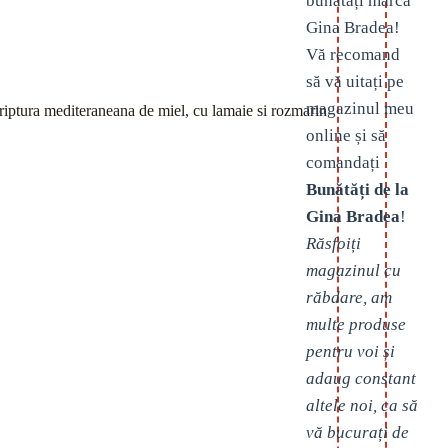
bunătăți marca
Gina Bradea!
Vă recomand
să vă uitați pe
magazinul meu
riptura mediteraneana de miel, cu lamaie si rozmarin
online și să
comandați
Bunătăți de la
Gina Bradea
!
Răsfoiți
magazinul cu
răbdare, am
multe produse
pentru voi și
adaug constant
altele noi, ca să
vă bucurați de