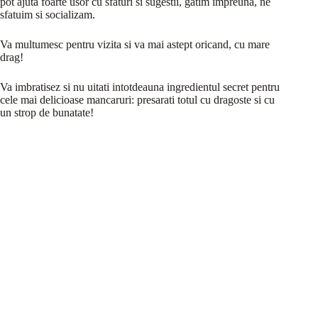
pot ajuta foarte usor cu sfaturi si sugestii, gatim impreuna, ne
sfatuim si socializam.
Va multumesc pentru vizita si va mai astept oricand, cu mare
drag!
Va imbratisez si nu uitati intotdeauna ingredientul secret pentru
cele mai delicioase mancaruri: presarati totul cu dragoste si cu
un strop de bunatate!