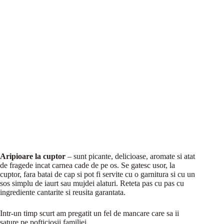
Aripioare la cuptor
– sunt picante, delicioase, aromate si atat
de fragede incat carnea cade de pe os. Se gatesc usor, la
cuptor, fara batai de cap si pot fi servite cu o garnitura si cu un
sos simplu de iaurt sau mujdei alaturi. Reteta pas cu pas cu
ingrediente cantarite si reusita garantata.
Intr-un timp scurt am pregatit un fel de mancare care sa ii
sature pe pofticiosii familiei.