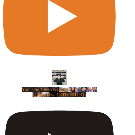
YouTube Video UCm5llXSLY4CyCX-
zC8XosTw_R7ITrNM7cQs