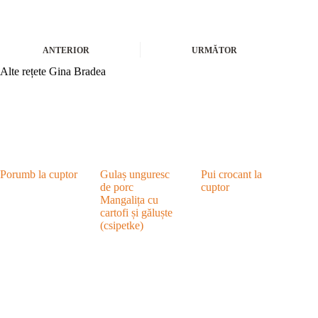
ANTERIOR
URMĂTOR
Alte rețete Gina Bradea
Porumb la cuptor
Gulaș unguresc
Pui crocant la
de porc
cuptor
Mangalița cu
cartofi și găluște
(csipetke)