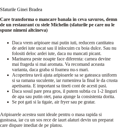
Sfaturile Ginei Bradea
Care transforma o mancare banala in ceva savuros, demn
de un restaurant cu stele Michelin (sfaturile pe care nu le
spune nimeni altcineva)
Daca vrem aripioare mai putin iuti, reducem cantitatea
de ardei iute uscat sau il inlocuim cu boia dulce. Sau nu
folositi deloc ardei iute, daca nu mancati picant.
Marinarea peste noapte face diferenta: carnea devine
mai frageda si mai aromata. Va recomand aceasta
varianta, daca graba si foamea nu-s mari.
Acoperirea tavii ajuta aripioarele sa se gateasca uniform
si sa ramana suculente, iar rumenirea la final le da crusta
apetisanta. E important sa tineti cont de acesti pasi.
Daca sosul pare prea gros, il putem subtia cu 1-2 linguri
de apa sau putin otet, pana ajunge la consistenta dorita.
Se pot gati si la tigaie, air fryer sau pe gratar.
Aripioarele acestea sunt ideale pentru o masa rapida si
gustoasa, iar cu un sos rece de iaurt alaturi devin un preparat
care dispare imediat de pe platou.