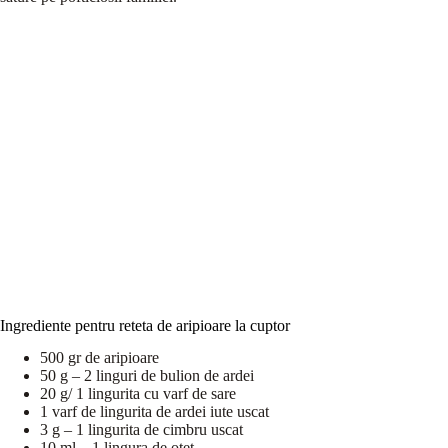
Ingrediente pentru reteta de aripioare la cuptor
500 gr de aripioare
50 g – 2 linguri de bulion de ardei
20 g/ 1 lingurita cu varf de sare
1 varf de lingurita de ardei iute uscat
3 g – 1 lingurita de cimbru uscat
10 ml – 1 lingura de otet