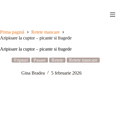
Sari
la
conținut
Prima pagină
Retete mancare
Aripioare la cuptor – picante si fragede
Aripioare la cuptor – picante si fragede
Fripturi
Pasare
Retete
Retete mancare
Gina Bradea
5 februarie 2026