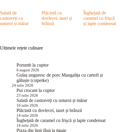
Salată de
Plăcintă cu
Înghețată de
castraveți cu
dovlecei, iaurt și
caramel cu frișcă
usturoi și mărar
brânză
și lapte condensat
Ultimele rețete culinare
Porumb la cuptor
6 august 2026
Gulaș unguresc de porc Mangalița cu cartofi și
găluște (csipetke)
24 iulie 2026
Pui crocant la cuptor
23 iulie 2026
Salată de castraveți cu usturoi și mărar
16 iulie 2026
Plăcintă cu dovlecei, iaurt și brânză
14 iulie 2026
Înghețată de caramel cu frișcă și lapte condensat
14 iulie 2026
Pizza din lipii fâșii la tigaie