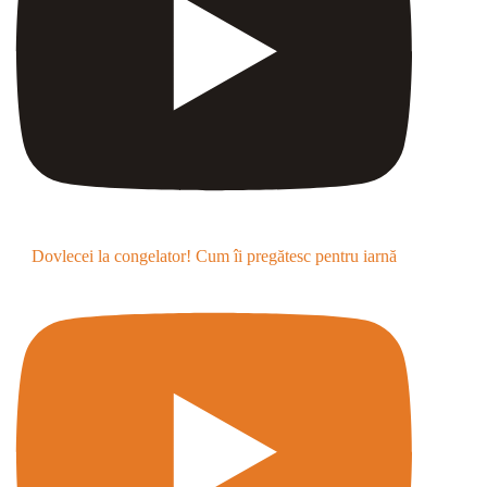
Dovlecei la congelator! Cum îi pregătesc pentru iarnă