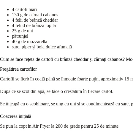
4 cartofi mari
130 g de cârnați cabanos
4 felii de brânză cheddar
4 feliid de brânză topită
25 g de unt
pătrunjel
40 g de mozzarella
sare, piper și boia dulce afumată
Cum se face rețeta de cartofi cu brânză cheddar și cârnați cabanos? Mo
Pregătirea cartofilor
Cartofii se fierb în coajă până se înmoaie foarte puțin, aproximativ 15 
După ce se scot din apă, se face o crestătură în fiecare cartof.
Se înțeapă cu o scobitoare, se ung cu unt și se condimentează cu sare, p
Coacerea inițială
Se pun la copt în Air Fryer la 200 de grade pentru 25 de minute.