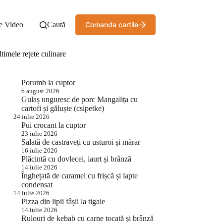
e Video
Caută
Comanda cartile
timele rețete culinare
Porumb la cuptor
6 august 2026
Gulaș unguresc de porc Mangalița cu
cartofi și găluște (csipetke)
24 iulie 2026
Pui crocant la cuptor
23 iulie 2026
Salată de castraveți cu usturoi și mărar
16 iulie 2026
Plăcintă cu dovlecei, iaurt și brânză
14 iulie 2026
Înghețată de caramel cu frișcă și lapte
condensat
14 iulie 2026
Pizza din lipii fâșii la tigaie
14 iulie 2026
Rulouri de kebab cu carne tocată și brânză