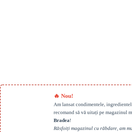
🔥 Nou!
Am lansat condimentele, ingredientel
recomand să vă uitați pe magazinul m
Bradea
!
Răsfoiți magazinul cu răbdare, am mul