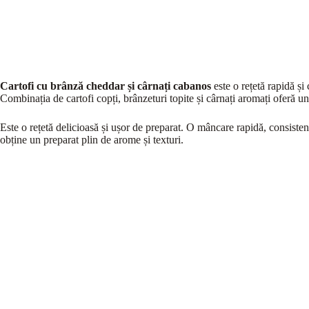
Cartofi cu brânză cheddar și cârnați cabanos
este o rețetă rapidă și
Combinația de cartofi copți, brânzeturi topite și cârnați aromați oferă un
Este o rețetă delicioasă și ușor de preparat. O mâncare rapidă, consisten
obține un preparat plin de arome și texturi.