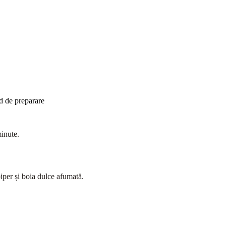
d de preparare
minute.
iper și boia dulce afumată.