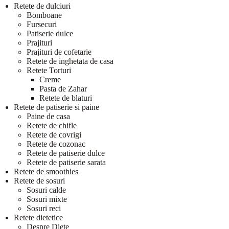
Retete de dulciuri
Bomboane
Fursecuri
Patiserie dulce
Prajituri
Prajituri de cofetarie
Retete de inghetata de casa
Retete Torturi
Creme
Pasta de Zahar
Retete de blaturi
Retete de patiserie si paine
Paine de casa
Retete de chifle
Retete de covrigi
Retete de cozonac
Retete de patiserie dulce
Retete de patiserie sarata
Retete de smoothies
Retete de sosuri
Sosuri calde
Sosuri mixte
Sosuri reci
Retete dietetice
Despre Diete