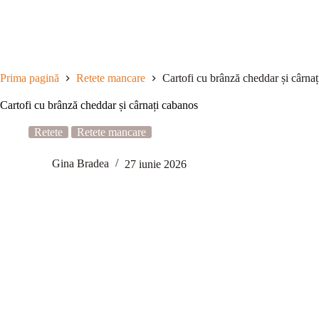
Sari
la
conținut
Prima pagină
Retete mancare
Cartofi cu brânză cheddar și cârna
Cartofi cu brânză cheddar și cârnați cabanos
Retete
Retete mancare
Gina Bradea
27 iunie 2026