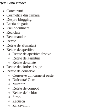
ețete Gina Bradea
Concursuri
Cosmetica din camara
Despre blogging
Lectia de gatit
Pseudoculinare
Reciclate
Recomandari
Retete
Retete de afumaturi
Retete de aperitive
Retete de aperitive festive
Retete de garnituri
Retete de salate
Retete de ciorbe si supe
Retete de conserve
Conserve din carne si peste
Dulceata/ Gem
Muraturi
Retete de compot
Retete de lichior
Sirop
Zacusca
Zarzavaturi