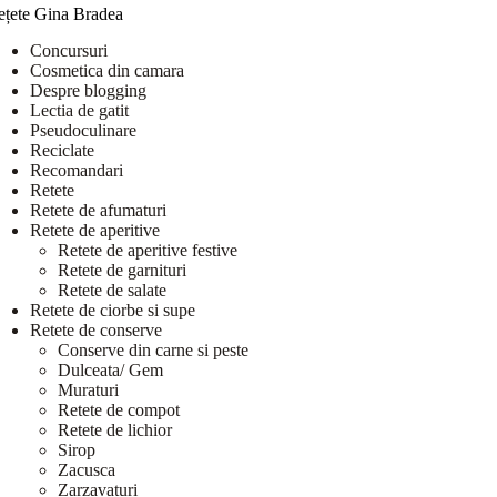
ețete Gina Bradea
Concursuri
Cosmetica din camara
Despre blogging
Lectia de gatit
Pseudoculinare
Reciclate
Recomandari
Retete
Retete de afumaturi
Retete de aperitive
Retete de aperitive festive
Retete de garnituri
Retete de salate
Retete de ciorbe si supe
Retete de conserve
Conserve din carne si peste
Dulceata/ Gem
Muraturi
Retete de compot
Retete de lichior
Sirop
Zacusca
Zarzavaturi