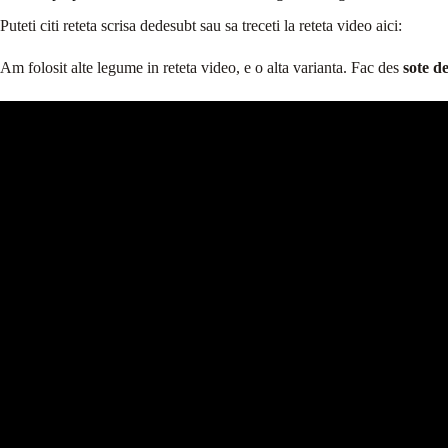
Puteti citi reteta scrisa dedesubt sau sa treceti la reteta video aici:
Am folosit alte legume in reteta video, e o alta varianta. Fac des
sote d