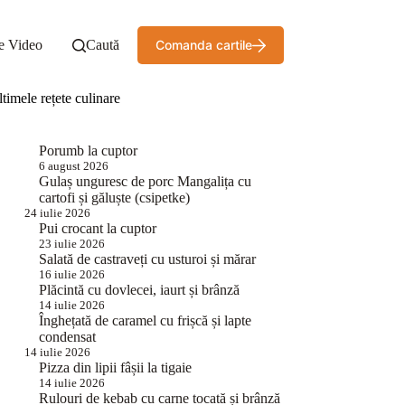
e Video
Caută
Comanda cartile
timele rețete culinare
Porumb la cuptor
6 august 2026
Gulaș unguresc de porc Mangalița cu
cartofi și găluște (csipetke)
24 iulie 2026
Pui crocant la cuptor
23 iulie 2026
Salată de castraveți cu usturoi și mărar
16 iulie 2026
Plăcintă cu dovlecei, iaurt și brânză
14 iulie 2026
Înghețată de caramel cu frișcă și lapte
condensat
14 iulie 2026
Pizza din lipii fâșii la tigaie
14 iulie 2026
Rulouri de kebab cu carne tocată și brânză