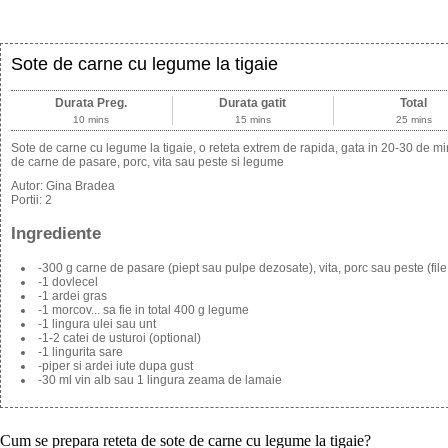
Sote de carne cu legume la tigaie
Durata Preg.
Durata gatit
Total
10 mins
15 mins
25 mins
Sote de carne cu legume la tigaie, o reteta extrem de rapida, gata in 20-30 de m
de carne de pasare, porc, vita sau peste si legume
Autor:
Gina Bradea
Portii:
2
Ingrediente
-300 g carne de pasare (piept sau pulpe dezosate), vita, porc sau peste (file
-1 dovlecel
-1 ardei gras
-1 morcov... sa fie in total 400 g legume
-1 lingura ulei sau unt
-1-2 catei de usturoi (optional)
-1 lingurita sare
-piper si ardei iute dupa gust
-30 ml vin alb sau 1 lingura zeama de lamaie
Cum se prepara reteta de sote de carne cu legume la tigaie?