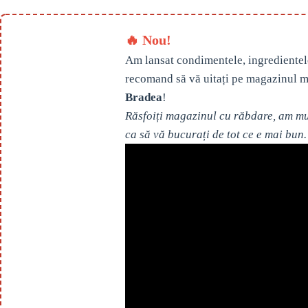
🔥 Nou!
Am lansat condimentele, ingredientel
recomand să vă uitați pe magazinul m
Bradea
!
Răsfoiți magazinul cu răbdare, am mul
ca să vă bucurați de tot ce e mai bun.