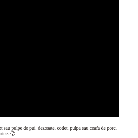
pt sau pulpe de pui, dezosate, cotlet, pulpa sau ceafa de porc,
orice. 🙂