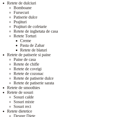
Retete de dulciuri
Bomboane
Fursecuri
Patiserie dulce
Prajituri
Prajituri de cofetarie
Retete de inghetata de casa
Retete Torturi
Creme
Pasta de Zahar
Retete de blaturi
Retete de patiserie si paine
Paine de casa
Retete de chifle
Retete de covrigi
Retete de cozonac
Retete de patiserie dulce
Retete de patiserie sarata
Retete de smoothies
Retete de sosuri
Sosuri calde
Sosuri mixte
Sosuri reci
Retete dietetice
Despre Diete