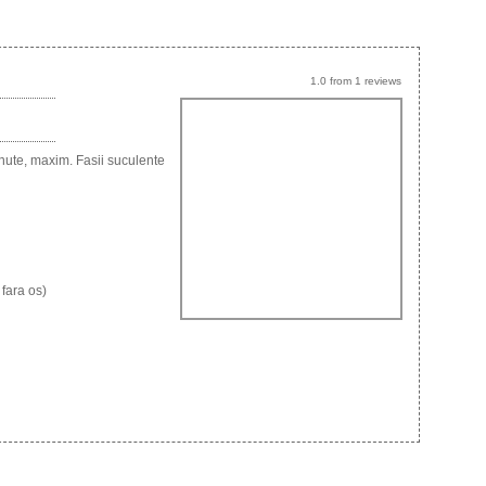
1.0
from
1
reviews
inute, maxim. Fasii suculente
 fara os)