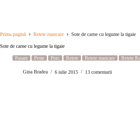
Sari
la
conținut
Prima pagină
Retete mancare
Sote de carne cu legume la tigaie
Sote de carne cu legume la tigaie
Pasare
Peste
Porc
Retete
Retete mancare
Retete R
Gina Bradea
6 iulie 2015
13 comentarii