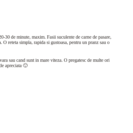
 20-30 de minute, maxim. Fasii suculente de carne de pasare,
. O reteta simpla, rapida si gustoasa, pentru un pranz sau o
e vara sau cand sunt in mare viteza. O pregatesc de multe ori
 de apreciata 🙂