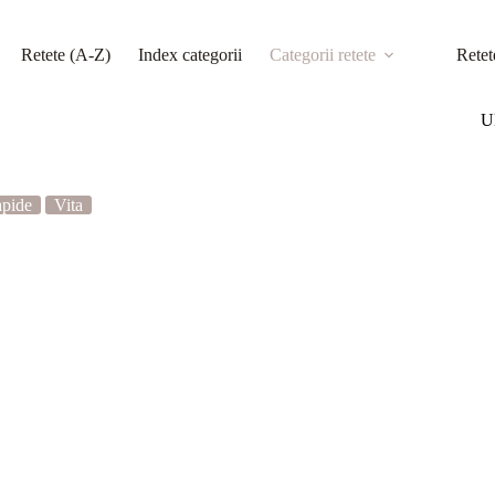
Retete (A-Z)
Index categorii
Categorii retete
Retet
Ul
apide
Vita