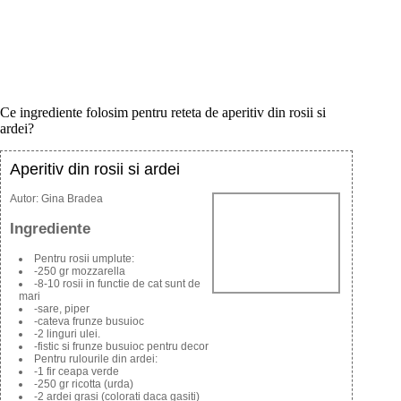
Ce ingrediente folosim pentru reteta de aperitiv din rosii si
ardei?
Aperitiv din rosii si ardei
Autor:
Gina Bradea
Ingrediente
Pentru rosii umplute:
-250 gr mozzarella
-8-10 rosii in functie de cat sunt de
mari
-sare, piper
-cateva frunze busuioc
-2 linguri ulei.
-fistic si frunze busuioc pentru decor
Pentru rulourile din ardei:
-1 fir ceapa verde
-250 gr ricotta (urda)
-2 ardei grasi (colorati daca gasiti)