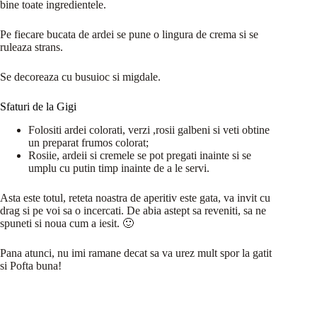
bine toate ingredientele.
Pe fiecare bucata de ardei se pune o lingura de crema si se
ruleaza strans.
Se decoreaza cu busuioc si migdale.
Sfaturi de la Gigi
Folositi ardei colorati, verzi ,rosii galbeni si veti obtine
un preparat frumos colorat;
Rosiie, ardeii si cremele se pot pregati inainte si se
umplu cu putin timp inainte de a le servi.
Asta este totul, reteta noastra de aperitiv este gata, va invit cu
drag si pe voi sa o incercati. De abia astept sa reveniti, sa ne
spuneti si noua cum a iesit. 🙂
Pana atunci, nu imi ramane decat sa va urez mult spor la gatit
si Pofta buna!