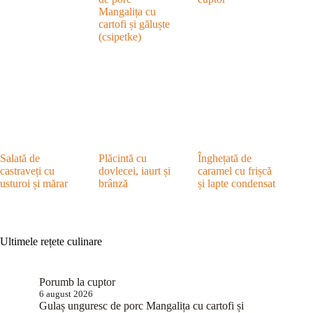
Mangalița cu
cartofi și găluște
(csipetke)
Salată de
Plăcintă cu
Înghețată de
castraveți cu
dovlecei, iaurt și
caramel cu frișcă
usturoi și mărar
brânză
și lapte condensat
Ultimele rețete culinare
Porumb la cuptor
6 august 2026
Gulaș unguresc de porc Mangalița cu cartofi și