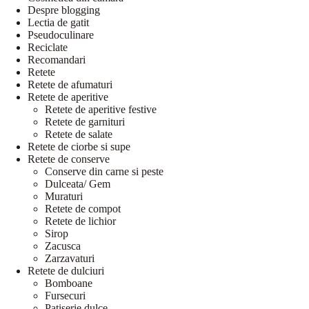
Despre blogging
Lectia de gatit
Pseudoculinare
Reciclate
Recomandari
Retete
Retete de afumaturi
Retete de aperitive
Retete de aperitive festive
Retete de garnituri
Retete de salate
Retete de ciorbe si supe
Retete de conserve
Conserve din carne si peste
Dulceata/ Gem
Muraturi
Retete de compot
Retete de lichior
Sirop
Zacusca
Zarzavaturi
Retete de dulciuri
Bomboane
Fursecuri
Patiserie dulce