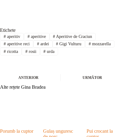
Etichete
#
aperitiv
#
aperitive
#
Aperitive de Craciun
#
aperitive reci
#
ardei
#
Gigi Vulturu
#
mozzarella
#
ricotta
#
rosii
#
urda
ANTERIOR
URMĂTOR
Alte rețete Gina Bradea
Porumb la cuptor
Gulaș unguresc
Pui crocant la
de porc
cuptor