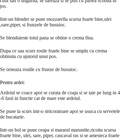
cutit sau o lingurita, se sareaza si se pun cu partea scobita in
jos.
Intr-un blender se pune mozzarella scursa foarte bine,ulei
,sare,piper, si frunzele de busuioc.
Se blenduieste totul pana se obtine o crema fina.
Dupa ce sau scurs rosile foarte bine se umplu cu crema
obtinuta cu ajutorul unui pos.
Se orneaza rosiile cu frunze de busuioc.
Pentru ardei:
Ardeiul se coace apoi se curata de coaja si se taie pe lung in 4
-6 fasii in functie cat de mare este ardeiul.
Se pune la scurs intr-o stricoratoare apoi se usuca cu servetele
de bucatarie.
Intr-un bol se pune ceapa si mararul maruntite,ricotta scursa
foarte bine, ulei, sare, piper, cascaval ras si se amesteca foarte