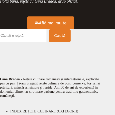
Poftă bună, rețete cu Gina Bradea, grup oficial
.
Află mai multe
Caută
Gina Bradea
- Rețete culinare românești și internaționale, explicate
pas cu pas. Ți-am pregătit rețete culinare de post, conserve, torturi și
prăjituri, mâncăruri simple și rapide. Am 30 de ani de experiență în
domeniul alimentar și o mare pasiune pentru tradițiile gastronomice
românești.
INDEX REȚETE CULINARE (CATEGORII)