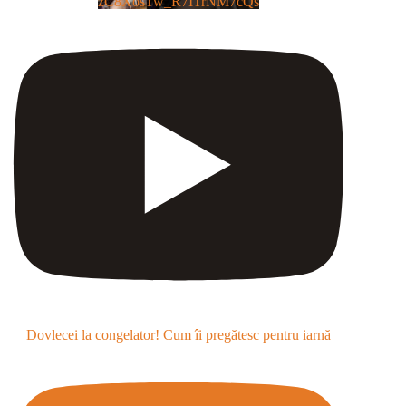
zC8XosTw_R7ITrNM7cQs
Dovlecei la congelator! Cum îi pregătesc pentru iarnă