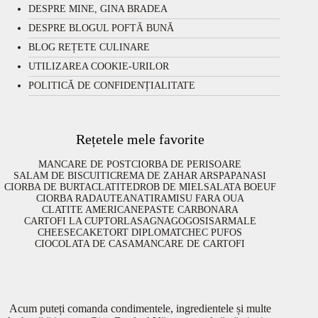
DESPRE MINE, GINA BRADEA
DESPRE BLOGUL POFTĂ BUNĂ
BLOG REȚETE CULINARE
UTILIZAREA COOKIE-URILOR
POLITICĂ DE CONFIDENȚIALITATE
Rețetele mele favorite
MANCARE DE POST
CIORBA DE PERISOARE
SALAM DE BISCUITI
CREMA DE ZAHAR ARS
PAPANASI
CIORBA DE BURTA
CLATITE
DROB DE MIEL
SALATA BOEUF
CIORBA RADAUTEANA
TIRAMISU FARA OUA
CLATITE AMERICANE
PASTE CARBONARA
CARTOFI LA CUPTOR
LASAGNA
GOGOSI
SARMALE
CHEESECAKE
TORT DIPLOMAT
CHEC PUFOS
CIOCOLATA DE CASA
MANCARE DE CARTOFI
Acum puteți comanda condimentele, ingredientele și multe