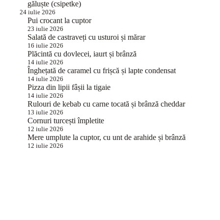
găluște (csipetke)
24 iulie 2026
Pui crocant la cuptor
23 iulie 2026
Salată de castraveți cu usturoi și mărar
16 iulie 2026
Plăcintă cu dovlecei, iaurt și brânză
14 iulie 2026
Înghețată de caramel cu frișcă și lapte condensat
14 iulie 2026
Pizza din lipii fâșii la tigaie
14 iulie 2026
Rulouri de kebab cu carne tocată și brânză cheddar
13 iulie 2026
Cornuri turcești împletite
12 iulie 2026
Mere umplute la cuptor, cu unt de arahide și brânză
12 iulie 2026