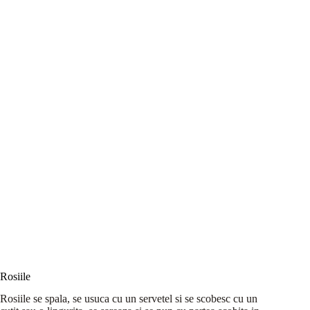
Rosiile
Rosiile se spala, se usuca cu un servetel si se scobesc cu un