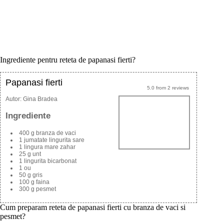
Ingrediente pentru reteta de papanasi fierti?
Papanasi fierti
5.0
from
2
reviews
Autor:
Gina Bradea
Ingrediente
400 g branza de vaci
1 jumatate lingurita sare
1 lingura mare zahar
25 g unt
1 lingurita bicarbonat
1 ou
50 g gris
100 g faina
300 g pesmet
Cum preparam reteta de papanasi fierti cu branza de vaci si
pesmet?