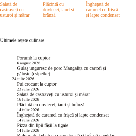
Salată de
Plăcintă cu
Înghețată de
castraveți cu
dovlecei, iaurt și
caramel cu frișcă
usturoi și mărar
brânză
și lapte condensat
Ultimele rețete culinare
Porumb la cuptor
6 august 2026
Gulaș unguresc de porc Mangalița cu cartofi și
găluște (csipetke)
24 iulie 2026
Pui crocant la cuptor
23 iulie 2026
Salată de castraveți cu usturoi și mărar
16 iulie 2026
Plăcintă cu dovlecei, iaurt și brânză
14 iulie 2026
Înghețată de caramel cu frișcă și lapte condensat
14 iulie 2026
Pizza din lipii fâșii la tigaie
14 iulie 2026
Rulouri de kebab cu carne tocată și brânză cheddar