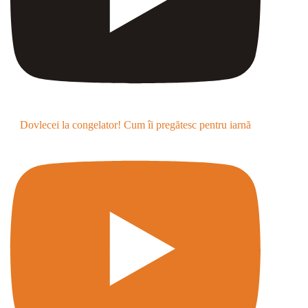
Dovlecei la congelator! Cum îi pregătesc pentru iarnă