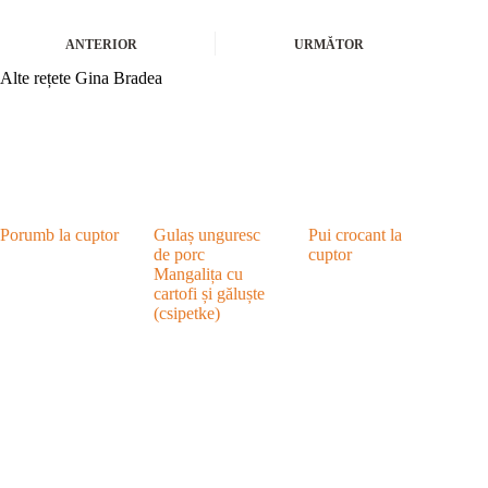
ANTERIOR
URMĂTOR
Alte rețete Gina Bradea
Porumb la cuptor
Gulaș unguresc
Pui crocant la
de porc
cuptor
Mangalița cu
cartofi și găluște
(csipetke)