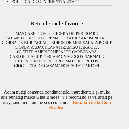
POLITICĂ DE CONFIDENȚIALITATE
Rețetele mele favorite
MANCARE DE POST
CIORBA DE PERISOARE
SALAM DE BISCUITI
CREMA DE ZAHAR ARS
PAPANASI
CIORBA DE BURTA
CLATITE
DROB DE MIEL
SALATA BOEUF
CIORBA RADAUTEANA
TIRAMISU FARA OUA
CLATITE AMERICANE
PASTE CARBONARA
CARTOFI LA CUPTOR
LASAGNA
GOGOSI
SARMALE
CHEESECAKE
TORT DIPLOMAT
CHEC PUFOS
CIOCOLATA DE CASA
MANCARE DE CARTOFI
Acum puteți comanda condimentele, ingredientele și multe
alte bunătăți marca Gina Bradea! Vă recomand să vă uitați pe
magazinul meu online și să comandați
Bunătăți de la Gina
Bradea
!