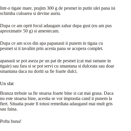
Intr-o tigaie mare, prajim 300 g de pesmet in putin ulei pana isi
schimba culoarea si devine auriu.
Dupa ce am oprit focul adaugam zahar dupa gust (eu am pus
aproximativ 50 g) si amestecam.
Dupa ce am scos din apa papanasii ii punem in tigaia cu
pesmet si ii tavalim prin acesta pana se acopera complet.
apanasii se pot aseza pe un pat de pesmet (cat mai ramane in
tigaie) sau fara si se pot servi cu smantana si dulceata sau doar
smantana daca nu doriti sa fie foarte dulci.
Un sfat
Branza trebuie sa fie stoarsa foarte bine si cat mai grasa. Daca
nu este stoarsa bine, acestia se vor imprastia cand ii punem la
fiert. Situatia poate fi totusi remediata adaugand mai mult gris
sau faina.
Pofta buna!