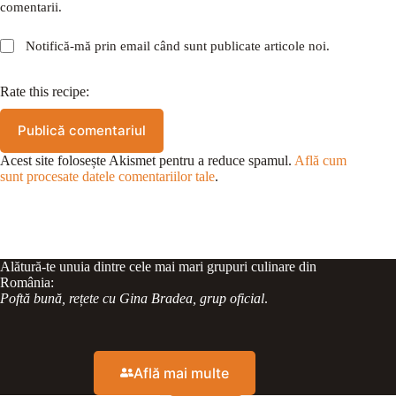
comentarii.
Notifică-mă prin email când sunt publicate articole noi.
Rate this recipe:
Publică comentariul
Acest site folosește Akismet pentru a reduce spamul.
Află cum
sunt procesate datele comentariilor tale
.
Alătură-te unuia dintre cele mai mari grupuri culinare din
România:
Poftă bună, rețete cu Gina Bradea, grup oficial
.
Află mai multe