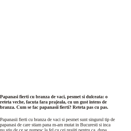
Papanasi fierti cu branza de vaci, pesmet si dulceata: o
reteta veche, facuta fara prajeala, cu un gust intens de
branza. Cum se fac papanasii fierti? Reteta pas cu pas.
Papanasii fierti cu branza de vaci si pesmet sunt singurul tip de
papanasi de care stiam pana m-am mutat in Bucuresti si inca
nu stiu de ce se numesc la fel cu cei prajiti pentru ca, dupa