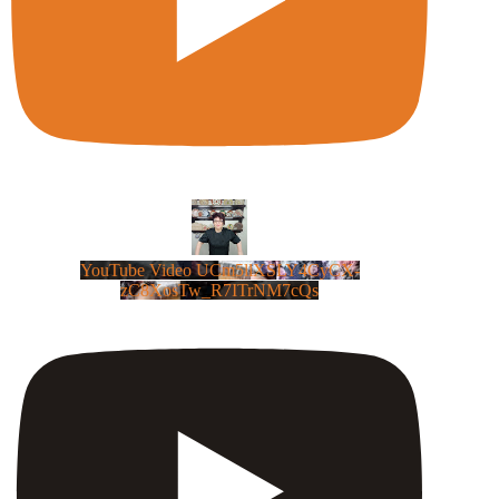
YouTube Video UCm5llXSLY4CyCX-
zC8XosTw_R7ITrNM7cQs