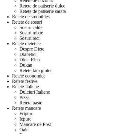
Retete de cozonac
Retete de patiserie dulce
Retete de patiserie sarata
Retete de smoothies
Retete de sosuri
Sosuri calde
Sosuri mixte
Sosuri reci
Retete dietetice
Despre Diete
Diabetici
Dieta Rina
Dukan
Retete fara gluten
Retete economice
Retete festive
Retete Italiene
Dulciuri Italiene
Pizza
Retete paste
Retete mancare
Fripturi
Iepure
Mancare de Post
Oaie