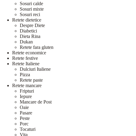
Sosuri calde
Sosuri mixte
Sosuri reci
Retete dietetice
Despre Diete
Diabetici
Dieta Rina
Dukan
Retete fara gluten
Retete economice
Retete festive
Retete Italiene
Dulciuri Italiene
Pizza
Retete paste
Retete mancare
Fripturi
Iepure
Mancare de Post
Oaie
Pasare
Peste
Porc
Tocaturi
Vita