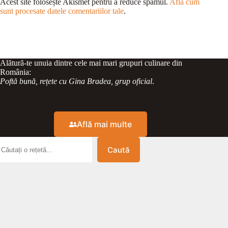
Acest site folosește Akismet pentru a reduce spamul.
Află cum
sunt procesate datele comentariilor tale
.
Alătură-te unuia dintre cele mai mari grupuri culinare din
România:
Poftă bună, rețete cu Gina Bradea, grup oficial
.
Află mai multe
Caută