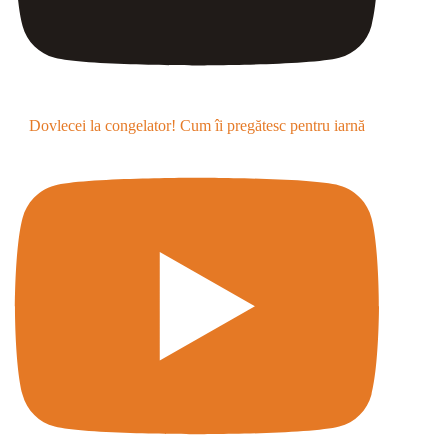
Dovlecei la congelator! Cum îi pregătesc pentru iarnă