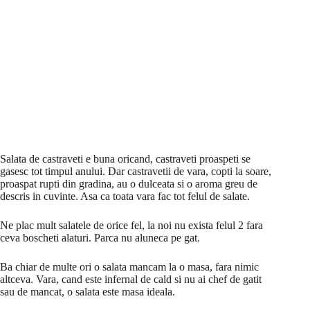
Salata de castraveti e buna oricand, castraveti proaspeti se
gasesc tot timpul anului. Dar castravetii de vara, copti la soare,
proaspat rupti din gradina, au o dulceata si o aroma greu de
descris in cuvinte. Asa ca toata vara fac tot felul de salate.
Ne plac mult salatele de orice fel, la noi nu exista felul 2 fara
ceva boscheti alaturi. Parca nu aluneca pe gat.
Ba chiar de multe ori o salata mancam la o masa, fara nimic
altceva. Vara, cand este infernal de cald si nu ai chef de gatit
sau de mancat, o salata este masa ideala.