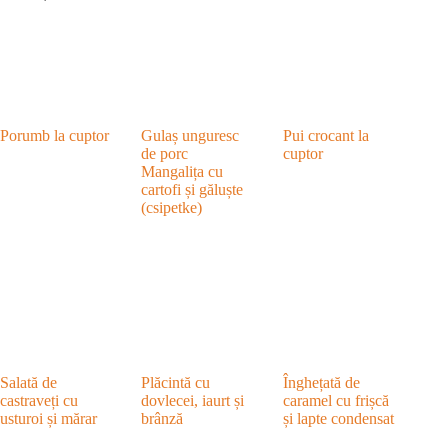
Porumb la cuptor
Gulaș unguresc
Pui crocant la
de porc
cuptor
Mangalița cu
cartofi și găluște
(csipetke)
Salată de
Plăcintă cu
Înghețată de
castraveți cu
dovlecei, iaurt și
caramel cu frișcă
usturoi și mărar
brânză
și lapte condensat