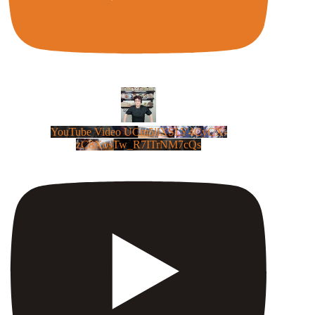
YouTube Video UCm5llXSLY4CyCX-
zC8XosTw_R7ITrNM7cQs