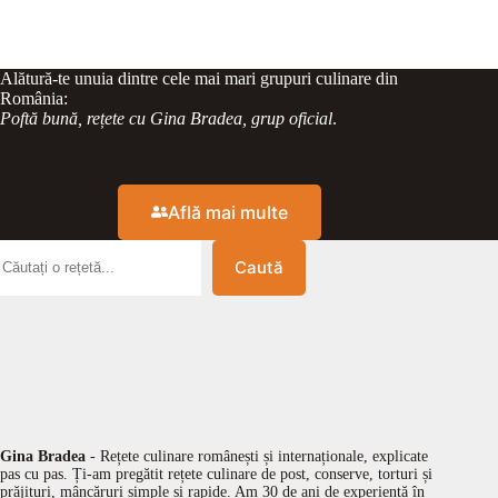
Alătură-te unuia dintre cele mai mari grupuri culinare din
România:
Poftă bună, rețete cu Gina Bradea, grup oficial
.
Află mai multe
Caută
Gina Bradea
- Rețete culinare românești și internaționale, explicate
pas cu pas. Ți-am pregătit rețete culinare de post, conserve, torturi și
prăjituri, mâncăruri simple și rapide. Am 30 de ani de experiență în