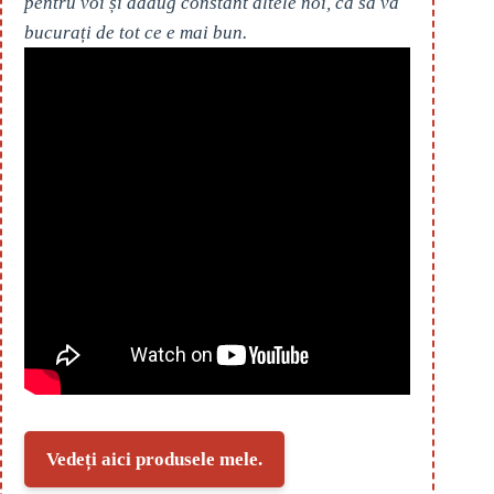
pentru voi și adaug constant altele noi, ca să vă
bucurați de tot ce e mai bun.
Vedeți aici produsele mele.