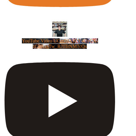
YouTube Video UCm5llXSLY4CyCX-
zC8XosTw_R7ITrNM7cQs