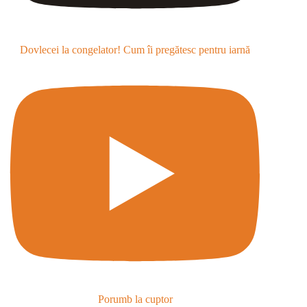
Dovlecei la congelator! Cum îi pregătesc pentru iarnă
Porumb la cuptor