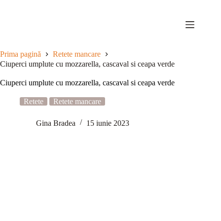
Sari
la
conținut
Prima pagină
Retete mancare
Ciuperci umplute cu mozzarella, cascaval si ceapa verde
Ciuperci umplute cu mozzarella, cascaval si ceapa verde
Retete
Retete mancare
Gina Bradea
15 iunie 2023