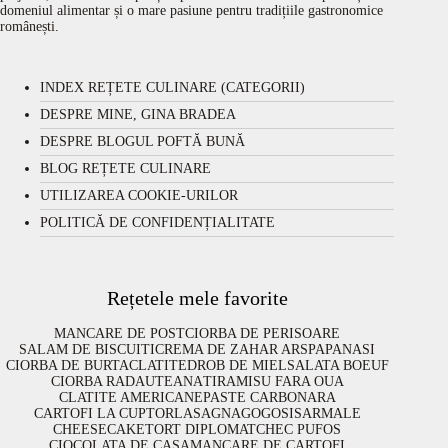
domeniul alimentar și o mare pasiune pentru tradițiile gastronomice
românești.
INDEX REȚETE CULINARE (CATEGORII)
DESPRE MINE, GINA BRADEA
DESPRE BLOGUL POFTĂ BUNĂ
BLOG REȚETE CULINARE
UTILIZAREA COOKIE-URILOR
POLITICĂ DE CONFIDENȚIALITATE
Rețetele mele favorite
MANCARE DE POST
CIORBA DE PERISOARE
SALAM DE BISCUITI
CREMA DE ZAHAR ARS
PAPANASI
CIORBA DE BURTA
CLATITE
DROB DE MIEL
SALATA BOEUF
CIORBA RADAUTEANA
TIRAMISU FARA OUA
CLATITE AMERICANE
PASTE CARBONARA
CARTOFI LA CUPTOR
LASAGNA
GOGOSI
SARMALE
CHEESECAKE
TORT DIPLOMAT
CHEC PUFOS
CIOCOLATA DE CASA
MANCARE DE CARTOFI