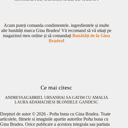
Acum puteți comanda condimentele, ingredientele și multe
alte bunătăți marca Gina Bradea! Vă recomand să vă uitați pe
magazinul meu online și să comandați
Bunătăți de la Gina
Bradea
!
Ce mai citesc
ANDRESSA
GABRIEL URSAN
HAI SA GATIM CU AMALIA
LAURA ADAMACHE
SI BLONDELE GANDESC
Drepturi de autor © 2026 - Pofta buna cu Gina Bradea. Toate
articolele, filmele si imaginile apartin autorilor Pofta buna cu
Gina Bradea. Orice publicare a acestora integrala sau partiala