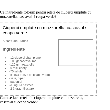
Ce ingrediente folosim pentru reteta de ciuperci umplute cu
mozzarella, cascaval si ceapa verde?
Ciuperci umplute cu mozzarella, cascaval si
ceapa verde
Autor:
Gina Bradea
Ingrediente
-12 ciuperci champignon
-100 gr cascaval ras
-125 gr mozzarella
-6 rosii chery
-75 ml ulei
-cateva frunze de ceapa verde
-sare, piper
-patrunjel
-o lingura pesmet
-2-3 graunti usturoi
Cum se face reteta de ciuperci umplute cu mozzarella,
cascaval si ceapa verde?