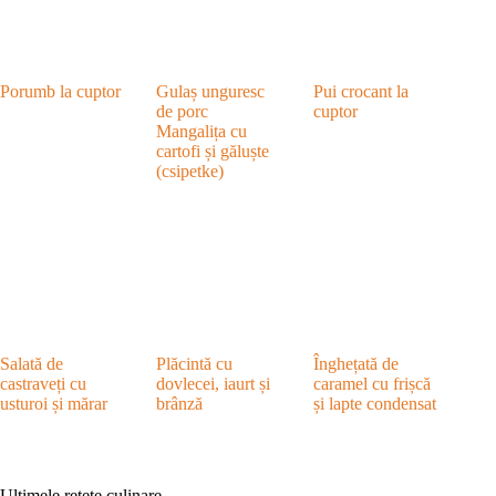
Porumb la cuptor
Gulaș unguresc
Pui crocant la
de porc
cuptor
Mangalița cu
cartofi și găluște
(csipetke)
Salată de
Plăcintă cu
Înghețată de
castraveți cu
dovlecei, iaurt și
caramel cu frișcă
usturoi și mărar
brânză
și lapte condensat
Ultimele rețete culinare