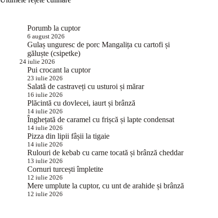
Porumb la cuptor
6 august 2026
Gulaș unguresc de porc Mangalița cu cartofi și
găluște (csipetke)
24 iulie 2026
Pui crocant la cuptor
23 iulie 2026
Salată de castraveți cu usturoi și mărar
16 iulie 2026
Plăcintă cu dovlecei, iaurt și brânză
14 iulie 2026
Înghețată de caramel cu frișcă și lapte condensat
14 iulie 2026
Pizza din lipii fâșii la tigaie
14 iulie 2026
Rulouri de kebab cu carne tocată și brânză cheddar
13 iulie 2026
Cornuri turcești împletite
12 iulie 2026
Mere umplute la cuptor, cu unt de arahide și brânză
12 iulie 2026