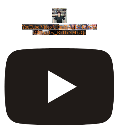
YouTube Video UCm5llXSLY4CyCX-
zC8XosTw_R7ITrNM7cQs