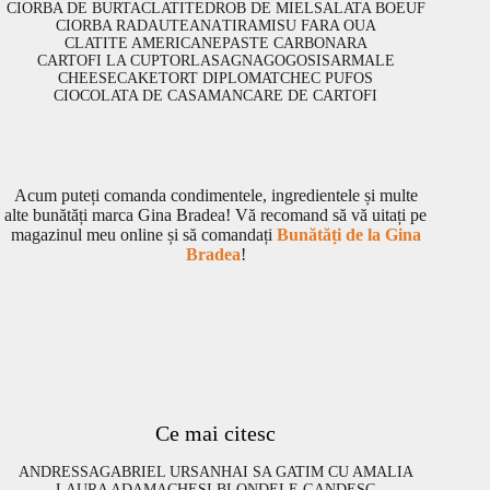
CIORBA DE BURTA
CLATITE
DROB DE MIEL
SALATA BOEUF
CIORBA RADAUTEANA
TIRAMISU FARA OUA
CLATITE AMERICANE
PASTE CARBONARA
CARTOFI LA CUPTOR
LASAGNA
GOGOSI
SARMALE
CHEESECAKE
TORT DIPLOMAT
CHEC PUFOS
CIOCOLATA DE CASA
MANCARE DE CARTOFI
Acum puteți comanda condimentele, ingredientele și multe
alte bunătăți marca Gina Bradea! Vă recomand să vă uitați pe
magazinul meu online și să comandați
Bunătăți de la Gina
Bradea
!
Ce mai citesc
ANDRESSA
GABRIEL URSAN
HAI SA GATIM CU AMALIA
LAURA ADAMACHE
SI BLONDELE GANDESC