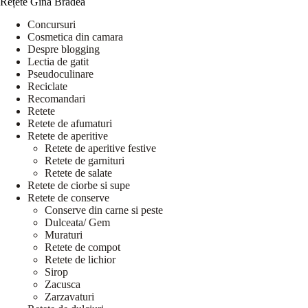
Rețete Gina Bradea
Concursuri
Cosmetica din camara
Despre blogging
Lectia de gatit
Pseudoculinare
Reciclate
Recomandari
Retete
Retete de afumaturi
Retete de aperitive
Retete de aperitive festive
Retete de garnituri
Retete de salate
Retete de ciorbe si supe
Retete de conserve
Conserve din carne si peste
Dulceata/ Gem
Muraturi
Retete de compot
Retete de lichior
Sirop
Zacusca
Zarzavaturi