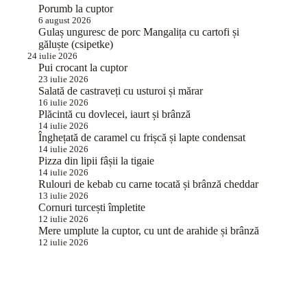
Porumb la cuptor
6 august 2026
Gulaș unguresc de porc Mangalița cu cartofi și
găluște (csipetke)
24 iulie 2026
Pui crocant la cuptor
23 iulie 2026
Salată de castraveți cu usturoi și mărar
16 iulie 2026
Plăcintă cu dovlecei, iaurt și brânză
14 iulie 2026
Înghețată de caramel cu frișcă și lapte condensat
14 iulie 2026
Pizza din lipii fâșii la tigaie
14 iulie 2026
Rulouri de kebab cu carne tocată și brânză cheddar
13 iulie 2026
Cornuri turcești împletite
12 iulie 2026
Mere umplute la cuptor, cu unt de arahide și brânză
12 iulie 2026