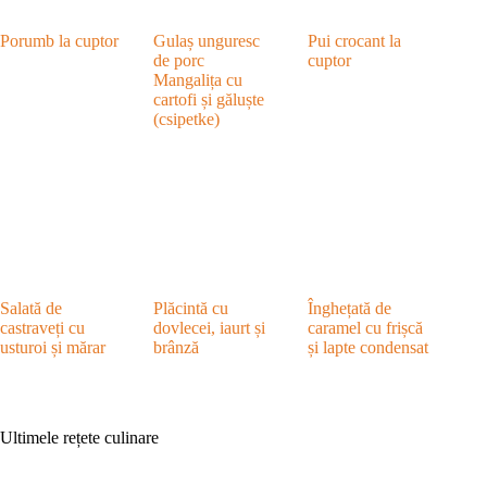
Porumb la cuptor
Gulaș unguresc
Pui crocant la
de porc
cuptor
Mangalița cu
cartofi și găluște
(csipetke)
Salată de
Plăcintă cu
Înghețată de
castraveți cu
dovlecei, iaurt și
caramel cu frișcă
usturoi și mărar
brânză
și lapte condensat
Ultimele rețete culinare