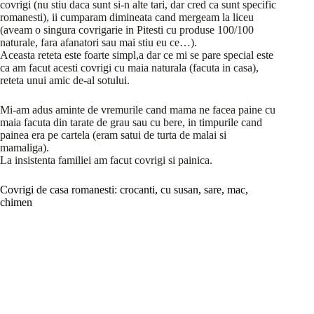
covrigi (nu stiu daca sunt si-n alte tari, dar cred ca sunt specific
romanesti), ii cumparam dimineata cand mergeam la liceu
(aveam o singura covrigarie in Pitesti cu produse 100/100
naturale, fara afanatori sau mai stiu eu ce…).
Aceasta reteta este foarte simpl,a dar ce mi se pare special este
ca am facut acesti covrigi cu maia naturala (facuta in casa),
reteta unui amic de-al sotului.
Mi-am adus aminte de vremurile cand mama ne facea paine cu
maia facuta din tarate de grau sau cu bere, in timpurile cand
painea era pe cartela (eram satui de turta de malai si
mamaliga).
La insistenta familiei am facut covrigi si painica.
Covrigi de casa romanesti: crocanti, cu susan, sare, mac,
chimen