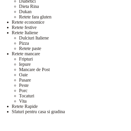
Diabetici
Dieta Rina
Dukan
Retete fara gluten
Retete economice
Retete festive
Retete Italiene
Dulciuri Italiene
Pizza
Retete paste
Retete mancare
Fripturi
Iepure
Mancare de Post
Oaie
Pasare
Peste
Porc
Tocaturi
Vita
Retete Rapide
Sfaturi pentru casa si gradina