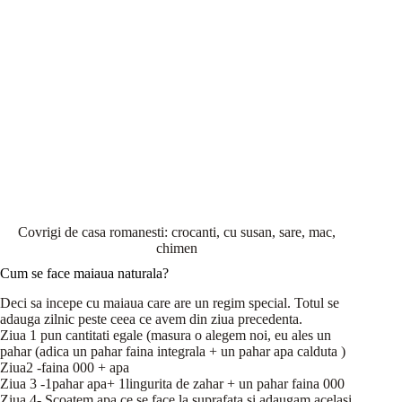
Covrigi de casa romanesti: crocanti, cu susan, sare, mac,
chimen
Cum se face maiaua naturala?
Deci sa incepe cu maiaua care are un regim special. Totul se
adauga zilnic peste ceea ce avem din ziua precedenta.
Ziua 1 pun cantitati egale (masura o alegem noi, eu ales un
pahar (adica un pahar faina integrala + un pahar apa calduta )
Ziua2 -faina 000 + apa
Ziua 3 -1pahar apa+ 1lingurita de zahar + un pahar faina 000
Ziua 4- Scoatem apa ce se face la suprafata si adaugam acelasi