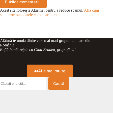
Publică comentariul
Acest site folosește Akismet pentru a reduce spamul.
Află cum
sunt procesate datele comentariilor tale
.
Alătură-te unuia dintre cele mai mari grupuri culinare din
România:
Poftă bună, rețete cu Gina Bradea, grup oficial
.
Află mai multe
Caută