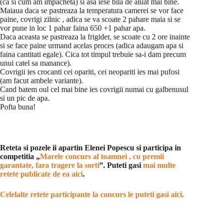
(ca si cum am impacheta) si asa iese bila de aluat mai bine.
Maiaua daca se pastreaza la temperatura camerei se vor face
paine, covrigi zilnic , adica se va scoate 2 pahare maia si se
vor pune in loc 1 pahar faina 650 +1 pahar apa.
Daca aceasta se pastreaza la frigider, se scoate cu 2 ore inainte
si se face paine urmand acelas proces (adica adaugam apa si
faina cantitati egale). Cica tot timpul trebuie sa-i dam precum
unui catel sa manance).
Covrigii ies crocanti cei opariti, cei neopariti ies mai pufosi
(am facut ambele variante).
Cand batem oul cel mai bine ies covrigii numai cu galbenusul
si un pic de apa.
Pofta buna!
Reteta si pozele ii apartin Elenei Popescu si participa in
competitia „
Marele concurs al toamnei , cu premii
garantate, fara tragere la sorti
”. Puteti gasi
mai multe
retete publicate de ea aici
.
Celelalte retete participante la concurs le puteti gasi aici.