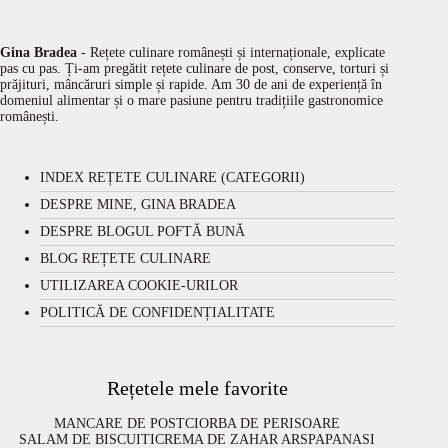
Gina Bradea
- Rețete culinare românești și internaționale, explicate
pas cu pas. Ți-am pregătit rețete culinare de post, conserve, torturi și
prăjituri, mâncăruri simple și rapide. Am 30 de ani de experiență în
domeniul alimentar și o mare pasiune pentru tradițiile gastronomice
românești.
INDEX REȚETE CULINARE (CATEGORII)
DESPRE MINE, GINA BRADEA
DESPRE BLOGUL POFTĂ BUNĂ
BLOG REȚETE CULINARE
UTILIZAREA COOKIE-URILOR
POLITICĂ DE CONFIDENȚIALITATE
Rețetele mele favorite
MANCARE DE POST
CIORBA DE PERISOARE
SALAM DE BISCUITI
CREMA DE ZAHAR ARS
PAPANASI