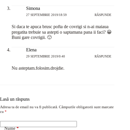
Simona
27 SEPTEMBRIE 2019/18:59
RĂSPUNDE
Si daca te apuca brusc pofta de covrigi si n-ai maiaua
pregatita trebuie sa astepti o saptamana pana ii faci? 😀
Buni gare covrigii. 🙂
Elena
29 SEPTEMBRIE 2019/0:40
RĂSPUNDE
Nu asteptam.folosim.drojdie.
Lasă un răspuns
Adresa ta de email nu va fi publicată.
Câmpurile obligatorii sunt marcate
cu
*
Nume
*