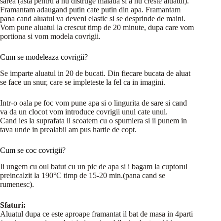
sarea (asta pentru a nu distruge maiaua si a nu creste aluatul).
Framantam adaugand putin cate putin din apa. Framantam
pana cand aluatul va deveni elastic si se desprinde de maini.
Vom pune aluatul la crescut timp de 20 minute, dupa care vom
portiona si vom modela covrigii.
Cum se modeleaza covrigii?
Se imparte aluatul in 20 de bucati. Din fiecare bucata de aluat
se face un snur, care se impleteste la fel ca in imagini.
Intr-o oala pe foc vom pune apa si o lingurita de sare si cand
va da un clocot vom introduce covrigii unul cate unul.
Cand ies la suprafata ii scoatem cu o spumiera si ii punem in
tava unde in prealabil am pus hartie de copt.
Cum se coc covrigii?
Ii ungem cu oul batut cu un pic de apa si i bagam la cuptorul
preincalzit la 190°C timp de 15-20 min.(pana cand se
rumenesc).
Sfaturi:
Aluatul dupa ce este aproape framantat il bat de masa in 4parti