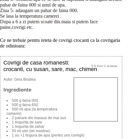
pahar de faina 000 si unul de apa.
Ziua 5- adaugam un pahar de faina 000.
Se lasa la temperatura camerei .
Dupa a 6 a zi putem scoate din.maia si putem face
paine,covrigi etc.
Ce ne trebuie pentru reteta de covrigi crocanti ca la covrigaria
de odinioara:
Covrigi de casa romanesti:
5.0
from
2
reviews
crocanti, cu susan, sare, mac, chimen
Autor:
Gina Bradea
Ingrediente
500 g faina 000
500 g faina 650
500 ml apa (la temperatura
camerei)
2 pahare din maiaua de mai sus
1 lingurita de sare
1 lingurita de zahar
50 ml ulei (de masline)
1 ou +1 lingura de apa (pentru uns covrigii)