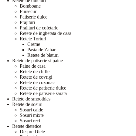
Retete de dulciuri
Bomboane
Fursecuri
Patiserie dulce
Prajituri
Prajituri de cofetarie
Retete de inghetata de casa
Retete Torturi
Creme
Pasta de Zahar
Retete de blaturi
Retete de patiserie si paine
Paine de casa
Retete de chifle
Retete de covrigi
Retete de cozonac
Retete de patiserie dulce
Retete de patiserie sarata
Retete de smoothies
Retete de sosuri
Sosuri calde
Sosuri mixte
Sosuri reci
Retete dietetice
Despre Diete