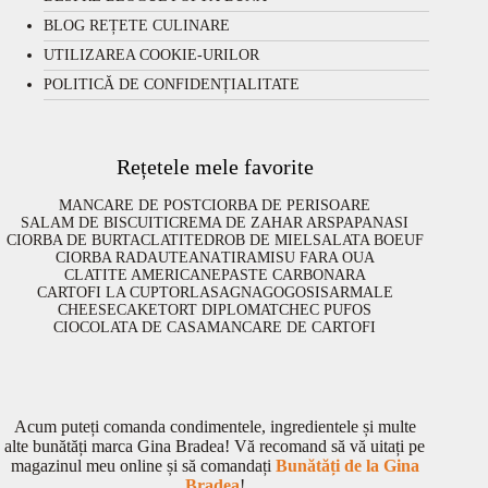
BLOG REȚETE CULINARE
UTILIZAREA COOKIE-URILOR
POLITICĂ DE CONFIDENȚIALITATE
Rețetele mele favorite
MANCARE DE POST
CIORBA DE PERISOARE
SALAM DE BISCUITI
CREMA DE ZAHAR ARS
PAPANASI
CIORBA DE BURTA
CLATITE
DROB DE MIEL
SALATA BOEUF
CIORBA RADAUTEANA
TIRAMISU FARA OUA
CLATITE AMERICANE
PASTE CARBONARA
CARTOFI LA CUPTOR
LASAGNA
GOGOSI
SARMALE
CHEESECAKE
TORT DIPLOMAT
CHEC PUFOS
CIOCOLATA DE CASA
MANCARE DE CARTOFI
Acum puteți comanda condimentele, ingredientele și multe
alte bunătăți marca Gina Bradea! Vă recomand să vă uitați pe
magazinul meu online și să comandați
Bunătăți de la Gina
Bradea
!