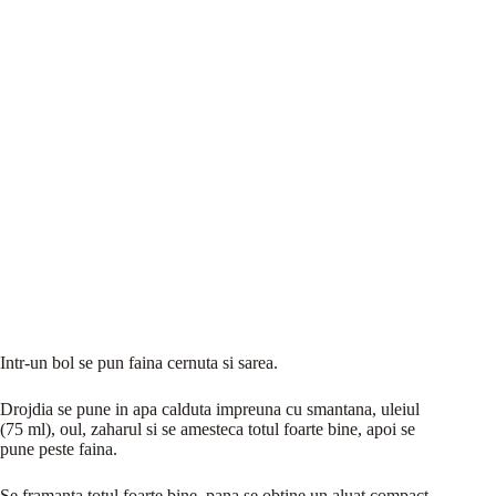
Intr-un bol se pun faina cernuta si sarea.
Drojdia se pune in apa calduta impreuna cu smantana, uleiul
(75 ml), oul, zaharul si se amesteca totul foarte bine, apoi se
pune peste faina.
Se framanta totul foarte bine, pana se obtine un aluat compact.