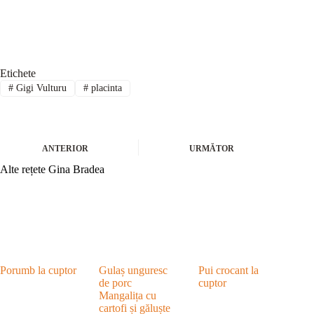
Etichete
#
Gigi Vulturu
#
placinta
ANTERIOR
URMĂTOR
Alte rețete Gina Bradea
Porumb la cuptor
Gulaș unguresc
Pui crocant la
de porc
cuptor
Mangalița cu
cartofi și găluște