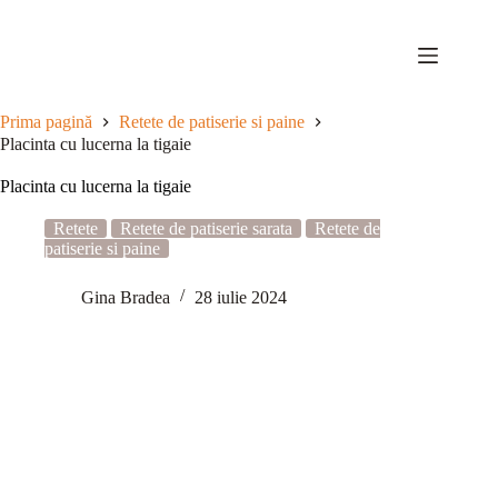
Sari
la
conținut
Prima pagină
Retete de patiserie si paine
Placinta cu lucerna la tigaie
Placinta cu lucerna la tigaie
Retete
Retete de patiserie sarata
Retete de
patiserie si paine
Gina Bradea
28 iulie 2024