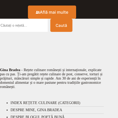
Află mai multe
Caută
Gina Bradea
- Rețete culinare românești și internaționale, explicate
pas cu pas. Ți-am pregătit rețete culinare de post, conserve, torturi și
prăjituri, mâncăruri simple și rapide. Am 30 de ani de experiență în
domeniul alimentar și o mare pasiune pentru tradițiile gastronomice
românești.
INDEX REȚETE CULINARE (CATEGORII)
DESPRE MINE, GINA BRADEA
DESPRE BLOGUL POFTĂ BUNĂ