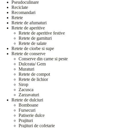
Pseudoculinare
Reciclate
Recomandari
Retete
Retete de afumaturi
Retete de aperitive
Retete de aperitive festive
Retete de garnituri
Retete de salate
Retete de ciorbe si supe
Retete de conserve
Conserve din carne si peste
Dulceata/ Gem
Muraturi
Retete de compot
Retete de lichior
Sirop
Zacusca
Zarzavaturi
Retete de dulciuri
Bomboane
Fursecuri
Patiserie dulce
Prajituri
Prajituri de cofetarie