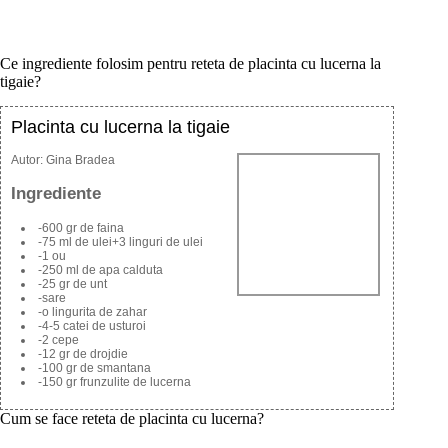
Ce ingrediente folosim pentru reteta de placinta cu lucerna la
tigaie?
Placinta cu lucerna la tigaie
Autor:
Gina Bradea
Ingrediente
-600 gr de faina
-75 ml de ulei+3 linguri de ulei
-1 ou
-250 ml de apa calduta
-25 gr de unt
-sare
-o lingurita de zahar
-4-5 catei de usturoi
-2 cepe
-12 gr de drojdie
-100 gr de smantana
-150 gr frunzulite de lucerna
Cum se face reteta de placinta cu lucerna?