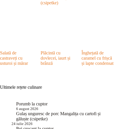
(csipetke)
Salată de
Plăcintă cu
Înghețată de
castraveți cu
dovlecei, iaurt și
caramel cu frișcă
usturoi și mărar
brânză
și lapte condensat
Ultimele rețete culinare
Porumb la cuptor
6 august 2026
Gulaș unguresc de porc Mangalița cu cartofi și
găluște (csipetke)
24 iulie 2026
Pui crocant la cuptor