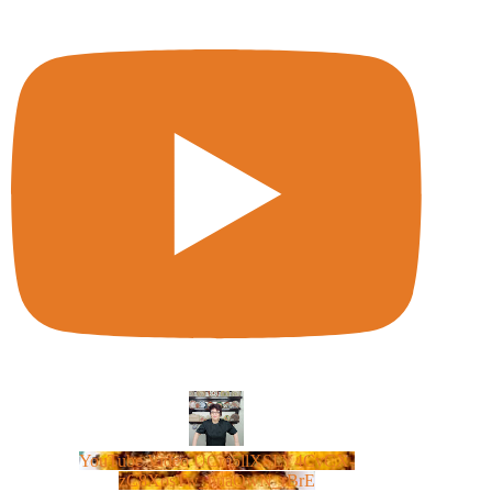
YouTube Video UCm5llXSLY4CyCX-
zC8XosTw_huaQwN_rBrE