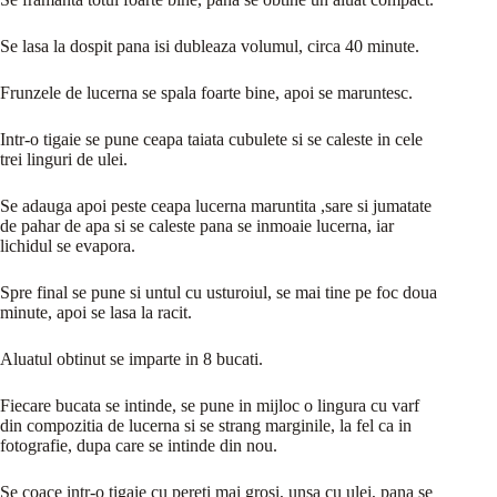
Se lasa la dospit pana isi dubleaza volumul, circa 40 minute.
Frunzele de lucerna se spala foarte bine, apoi se maruntesc.
Intr-o tigaie se pune ceapa taiata cubulete si se caleste in cele
trei linguri de ulei.
Se adauga apoi peste ceapa lucerna maruntita ,sare si jumatate
de pahar de apa si se caleste pana se inmoaie lucerna, iar
lichidul se evapora.
Spre final se pune si untul cu usturoiul, se mai tine pe foc doua
minute, apoi se lasa la racit.
Aluatul obtinut se imparte in 8 bucati.
Fiecare bucata se intinde, se pune in mijloc o lingura cu varf
din compozitia de lucerna si se strang marginile, la fel ca in
fotografie, dupa care se intinde din nou.
Se coace intr-o tigaie cu pereti mai grosi, unsa cu ulei, pana se