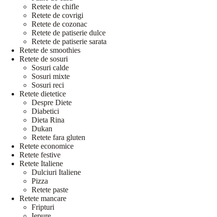
Retete de chifle
Retete de covrigi
Retete de cozonac
Retete de patiserie dulce
Retete de patiserie sarata
Retete de smoothies
Retete de sosuri
Sosuri calde
Sosuri mixte
Sosuri reci
Retete dietetice
Despre Diete
Diabetici
Dieta Rina
Dukan
Retete fara gluten
Retete economice
Retete festive
Retete Italiene
Dulciuri Italiene
Pizza
Retete paste
Retete mancare
Fripturi
Iepure