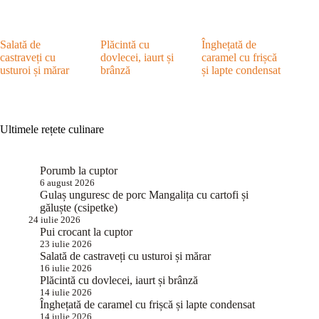
Salată de
Plăcintă cu
Înghețată de
castraveți cu
dovlecei, iaurt și
caramel cu frișcă
usturoi și mărar
brânză
și lapte condensat
Ultimele rețete culinare
Porumb la cuptor
6 august 2026
Gulaș unguresc de porc Mangalița cu cartofi și
găluște (csipetke)
24 iulie 2026
Pui crocant la cuptor
23 iulie 2026
Salată de castraveți cu usturoi și mărar
16 iulie 2026
Plăcintă cu dovlecei, iaurt și brânză
14 iulie 2026
Înghețată de caramel cu frișcă și lapte condensat
14 iulie 2026