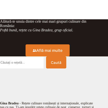
Alătură-te unuia dintre cele mai mari grupuri culinare din
România:
Poftă bună, rețete cu Gina Bradea, grup oficial
.
Află mai multe
Caută
Gina Bradea
- Rețete culinare românești și internaționale, explicate
pas cu pas. Ți-am pregătit rețete culinare de post, conserve, torturi și