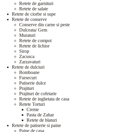
Retete de garnituri
Retete de salate
Retete de ciorbe si supe
Retete de conserve
Conserve din carne si peste
Dulceata/ Gem
Muraturi
Retete de compot
Retete de lichior
Sirop
Zacusca
Zarzavaturi
Retete de dulciuri
Bomboane
Fursecuri
Patiserie dulce
Prajituri
Prajituri de cofetarie
Retete de inghetata de casa
Retete Torturi
Creme
Pasta de Zahar
Retete de blaturi
Retete de patiserie si paine
Paine de casa