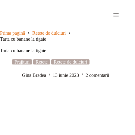
Sari
la
conținut
Prima pagină
Retete de dulciuri
Tarta cu banane la tigaie
Tarta cu banane la tigaie
Prajituri
Retete
Retete de dulciuri
Gina Bradea
13 iunie 2023
2 comentarii