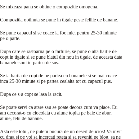
Se mixeaza pana se obtine o compozitie omogena.
Compozitia obtinuta se pune in tigaie peste feliile de banane.
Se pune capacul si se coace la foc mic, pentru 25-30 minute
pe o parte.
Dupa care se rastoarna pe o farfurie, se pune o alta hartie de
copt in tigaie si se pune blatul din nou in tigaie, de aceasta data
bananele sunt in partea de sus.
Se ia hartia de copt de pe partea cu bananele si se mai coace
inca 25-30 minute si pe partea cealalta tot cu capacul pus.
Dupa ce s-a copt se lasa la racit.
Se poate servi ca atare sau se poate decora cum va place. Eu
am decorat-o cu ciocolata cu alune topita pe baie de abur,
alune, felii de banane.
Asta este totul, ne putem bucura de un desert delicios! Va invit
cu drag si pe voi sa incercati reteta si sa reveniti pe blog, sa ne