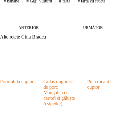
#
banane
#
Gigi Vulturu
#
tarta
#
tarta cu fructe
ANTERIOR
URMĂTOR
Alte rețete Gina Bradea
Porumb la cuptor
Gulaș unguresc
Pui crocant la
de porc
cuptor
Mangalița cu
cartofi și găluște
(csipetke)