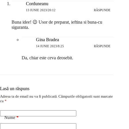
Corduneanu
13 IUNIE 2023/20:12
RĂSPUNDE
Buna idee! 😉 Usor de preparat, ieftina si buna-cu
siguranta.
Gina Bradea
14 IUNIE 2023/8:25
RĂSPUNDE
Da, chiar este ceva deosebit.
Lasă un răspuns
Adresa ta de email nu va fi publicată.
Câmpurile obligatorii sunt marcate
cu
*
Nume
*