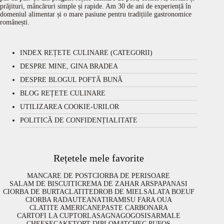
prăjituri, mâncăruri simple și rapide. Am 30 de ani de experiență în
domeniul alimentar și o mare pasiune pentru tradițiile gastronomice
românești.
INDEX REȚETE CULINARE (CATEGORII)
DESPRE MINE, GINA BRADEA
DESPRE BLOGUL POFTĂ BUNĂ
BLOG REȚETE CULINARE
UTILIZAREA COOKIE-URILOR
POLITICĂ DE CONFIDENȚIALITATE
Rețetele mele favorite
MANCARE DE POST
CIORBA DE PERISOARE
SALAM DE BISCUITI
CREMA DE ZAHAR ARS
PAPANASI
CIORBA DE BURTA
CLATITE
DROB DE MIEL
SALATA BOEUF
CIORBA RADAUTEANA
TIRAMISU FARA OUA
CLATITE AMERICANE
PASTE CARBONARA
CARTOFI LA CUPTOR
LASAGNA
GOGOSI
SARMALE
CHEESECAKE
TORT DIPLOMAT
CHEC PUFOS