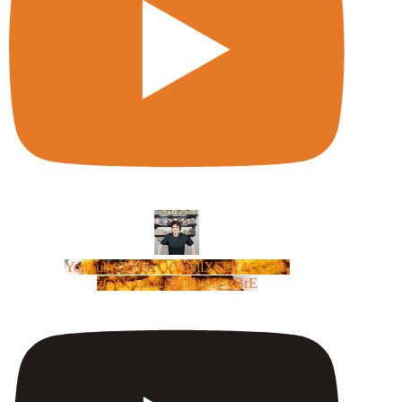
YouTube Video UCm5llXSLY4CyCX-
zC8XosTw_huaQwN_rBrE