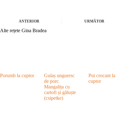
ANTERIOR
URMĂTOR
Alte rețete Gina Bradea
Porumb la cuptor
Gulaș unguresc
Pui crocant la
de porc
cuptor
Mangalița cu
cartofi și găluște
(csipetke)