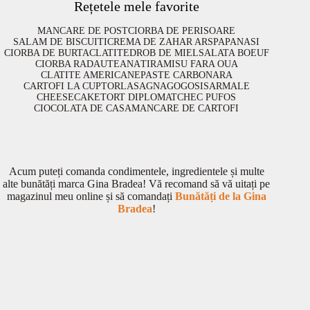
Rețetele mele favorite
MANCARE DE POST
CIORBA DE PERISOARE
SALAM DE BISCUITI
CREMA DE ZAHAR ARS
PAPANASI
CIORBA DE BURTA
CLATITE
DROB DE MIEL
SALATA BOEUF
CIORBA RADAUTEANA
TIRAMISU FARA OUA
CLATITE AMERICANE
PASTE CARBONARA
CARTOFI LA CUPTOR
LASAGNA
GOGOSI
SARMALE
CHEESECAKE
TORT DIPLOMAT
CHEC PUFOS
CIOCOLATA DE CASA
MANCARE DE CARTOFI
Acum puteți comanda condimentele, ingredientele și multe
alte bunătăți marca Gina Bradea! Vă recomand să vă uitați pe
magazinul meu online și să comandați
Bunătăți de la Gina
Bradea
!