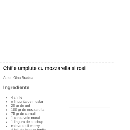
Chifle umplute cu mozzarella si rosii
Autor:
Gina Bradea
Ingrediente
4 chifle
o lingurita de mustar
20 gr de unt
100 gr de mozzarella
75 gr de carnati
1 castravete murat
1 lingura de ketchup
cateva rosii cherry
4 felii de branza topita