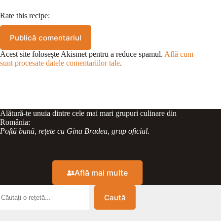
Rate this recipe:
Publică comentariul
Acest site folosește Akismet pentru a reduce spamul.
Află cum
sunt procesate datele comentariilor tale
.
Alătură-te unuia dintre cele mai mari grupuri culinare din
România:
Poftă bună, rețete cu Gina Bradea, grup oficial
.
Află mai multe
Caută