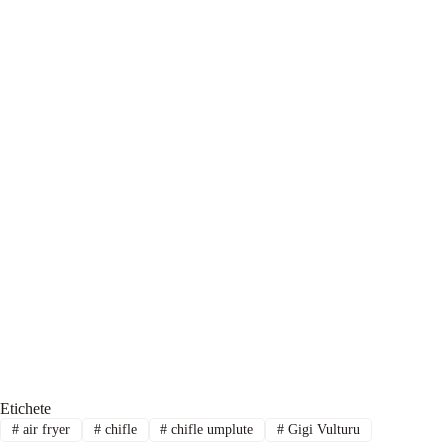
Etichete
#
air fryer
#
chifle
#
chifle umplute
#
Gigi Vulturu