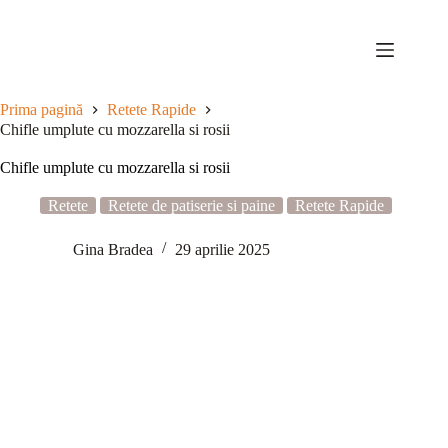
Sari
la
conținut
Prima pagină
Retete Rapide
Chifle umplute cu mozzarella si rosii
Chifle umplute cu mozzarella si rosii
Retete
Retete de patiserie si paine
Retete Rapide
Gina Bradea
29 aprilie 2025