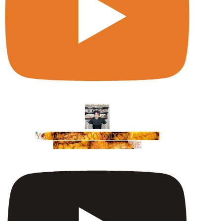
YouTube Video UCm5llXSLY4CyCX-
zC8XosTw_huaQwN_rBrE