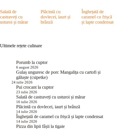
Salată de
Plăcintă cu
Înghețată de
castraveți cu
dovlecei, iaurt și
caramel cu frișcă
usturoi și mărar
brânză
și lapte condensat
Ultimele rețete culinare
Porumb la cuptor
6 august 2026
Gulaș unguresc de porc Mangalița cu cartofi și
găluște (csipetke)
24 iulie 2026
Pui crocant la cuptor
23 iulie 2026
Salată de castraveți cu usturoi și mărar
16 iulie 2026
Plăcintă cu dovlecei, iaurt și brânză
14 iulie 2026
Înghețată de caramel cu frișcă și lapte condensat
14 iulie 2026
Pizza din lipii fâșii la tigaie