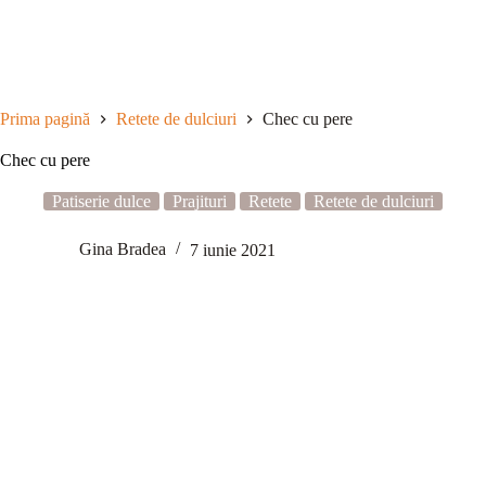
Sari
la
conținut
Prima pagină
Retete de dulciuri
Chec cu pere
Chec cu pere
Patiserie dulce
Prajituri
Retete
Retete de dulciuri
Gina Bradea
7 iunie 2021