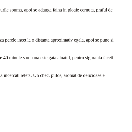
surile spuma, apoi se adauga faina in ploaie cernuta, praful de
aza perele incet la o distanta aproximativ egala, apoi se pune si
e 40 minute sau pana este gata aluatul, pentru siguranta faceti
 sa incercati reteta. Un chec, pufos, aromat de delicioasele