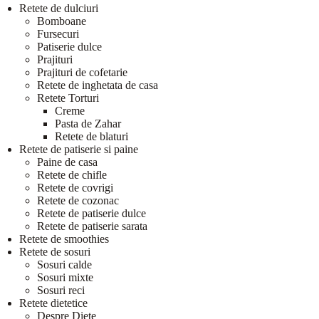
Retete de dulciuri
Bomboane
Fursecuri
Patiserie dulce
Prajituri
Prajituri de cofetarie
Retete de inghetata de casa
Retete Torturi
Creme
Pasta de Zahar
Retete de blaturi
Retete de patiserie si paine
Paine de casa
Retete de chifle
Retete de covrigi
Retete de cozonac
Retete de patiserie dulce
Retete de patiserie sarata
Retete de smoothies
Retete de sosuri
Sosuri calde
Sosuri mixte
Sosuri reci
Retete dietetice
Despre Diete