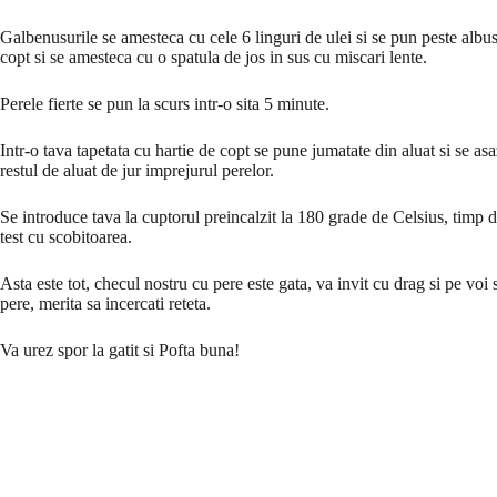
Galbenusurile se amesteca cu cele 6 linguri de ulei si se pun peste albu
copt si se amesteca cu o spatula de jos in sus cu miscari lente.
Perele fierte se pun la scurs intr-o sita 5 minute.
Intr-o tava tapetata cu hartie de copt se pune jumatate din aluat si se as
restul de aluat de jur imprejurul perelor.
Se introduce tava la cuptorul preincalzit la 180 grade de Celsius, timp d
test cu scobitoarea.
Asta este tot, checul nostru cu pere este gata, va invit cu drag si pe voi
pere, merita sa incercati reteta.
Va urez spor la gatit si Pofta buna!