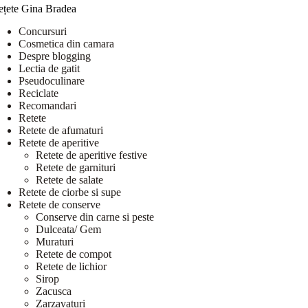
ețete Gina Bradea
Concursuri
Cosmetica din camara
Despre blogging
Lectia de gatit
Pseudoculinare
Reciclate
Recomandari
Retete
Retete de afumaturi
Retete de aperitive
Retete de aperitive festive
Retete de garnituri
Retete de salate
Retete de ciorbe si supe
Retete de conserve
Conserve din carne si peste
Dulceata/ Gem
Muraturi
Retete de compot
Retete de lichior
Sirop
Zacusca
Zarzavaturi