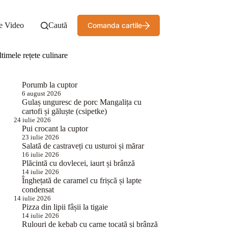
e Video
Caută
Comanda cartile
timele rețete culinare
Porumb la cuptor
6 august 2026
Gulaș unguresc de porc Mangalița cu
cartofi și găluște (csipetke)
24 iulie 2026
Pui crocant la cuptor
23 iulie 2026
Salată de castraveți cu usturoi și mărar
16 iulie 2026
Plăcintă cu dovlecei, iaurt și brânză
14 iulie 2026
Înghețată de caramel cu frișcă și lapte
condensat
14 iulie 2026
Pizza din lipii fâșii la tigaie
14 iulie 2026
Rulouri de kebab cu carne tocată și brânză