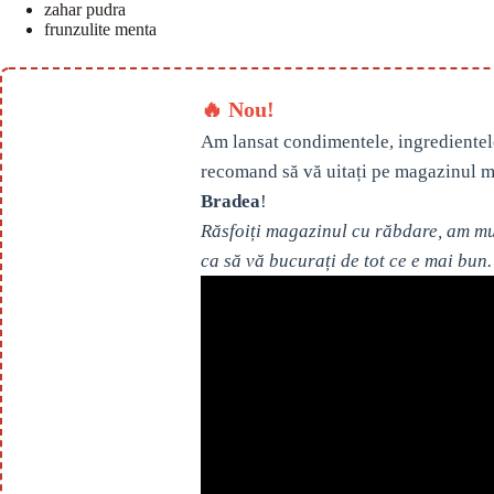
zahar pudra
frunzulite menta
🔥 Nou!
Am lansat condimentele, ingredientel
recomand să vă uitați pe magazinul m
Bradea
!
Răsfoiți magazinul cu răbdare, am mul
ca să vă bucurați de tot ce e mai bun.