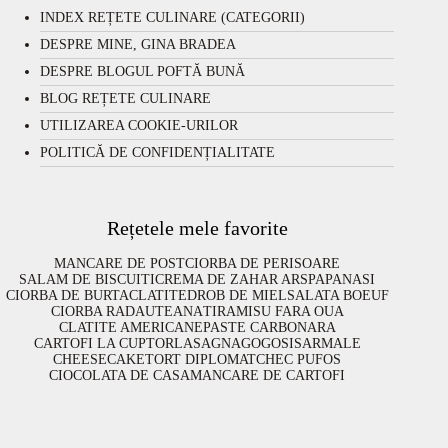
INDEX REȚETE CULINARE (CATEGORII)
DESPRE MINE, GINA BRADEA
DESPRE BLOGUL POFTĂ BUNĂ
BLOG REȚETE CULINARE
UTILIZAREA COOKIE-URILOR
POLITICĂ DE CONFIDENȚIALITATE
Rețetele mele favorite
MANCARE DE POST
CIORBA DE PERISOARE
SALAM DE BISCUITI
CREMA DE ZAHAR ARS
PAPANASI
CIORBA DE BURTA
CLATITE
DROB DE MIEL
SALATA BOEUF
CIORBA RADAUTEANA
TIRAMISU FARA OUA
CLATITE AMERICANE
PASTE CARBONARA
CARTOFI LA CUPTOR
LASAGNA
GOGOSI
SARMALE
CHEESECAKE
TORT DIPLOMAT
CHEC PUFOS
CIOCOLATA DE CASA
MANCARE DE CARTOFI