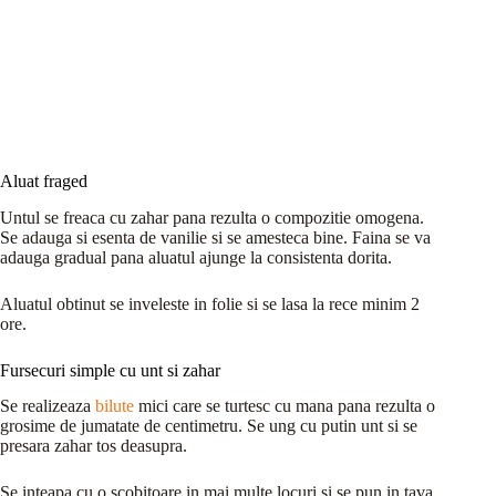
Aluat fraged
Untul se freaca cu zahar pana rezulta o compozitie omogena.
Se adauga si esenta de vanilie si se amesteca bine. Faina se va
adauga gradual pana aluatul ajunge la consistenta dorita.
Aluatul obtinut se inveleste in folie si se lasa la rece minim 2
ore.
Fursecuri simple cu unt si zahar
Se realizeaza
bilute
mici care se turtesc cu mana pana rezulta o
grosime de jumatate de centimetru. Se ung cu putin unt si se
presara zahar tos deasupra.
Se inteapa cu o scobitoare in mai multe locuri si se pun in tava