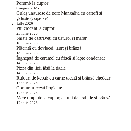
Porumb la cuptor
6 august 2026
Gulaș unguresc de porc Mangalița cu cartofi și
găluște (csipetke)
24 iulie 2026
Pui crocant la cuptor
23 iulie 2026
Salată de castraveți cu usturoi și mărar
16 iulie 2026
Plăcintă cu dovlecei, iaurt și brânză
14 iulie 2026
Înghețată de caramel cu frișcă și lapte condensat
14 iulie 2026
Pizza din lipii fâșii la tigaie
14 iulie 2026
Rulouri de kebab cu carne tocată și brânză cheddar
13 iulie 2026
Cornuri turcești împletite
12 iulie 2026
Mere umplute la cuptor, cu unt de arahide și brânză
12 iulie 2026