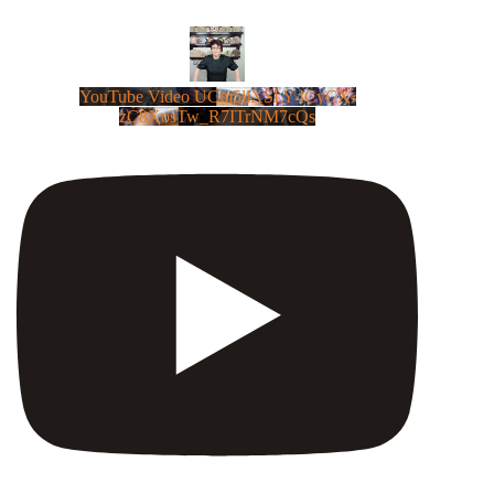
YouTube Video UCm5llXSLY4CyCX-
zC8XosTw_R7ITrNM7cQs