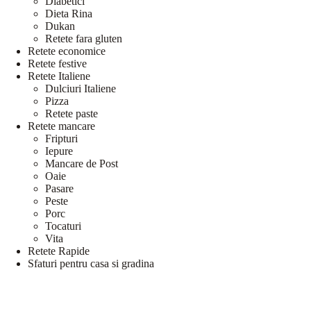
Diabetici
Dieta Rina
Dukan
Retete fara gluten
Retete economice
Retete festive
Retete Italiene
Dulciuri Italiene
Pizza
Retete paste
Retete mancare
Fripturi
Iepure
Mancare de Post
Oaie
Pasare
Peste
Porc
Tocaturi
Vita
Retete Rapide
Sfaturi pentru casa si gradina