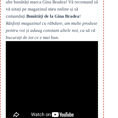
alte bunătăți marca Gina Bradea! Vă recomand să
vă uitați pe magazinul meu online și să
comandați
Bunătăți de la Gina Bradea
!
Răsfoiți magazinul cu răbdare, am multe produse
pentru voi și adaug constant altele noi, ca să vă
bucurați de tot ce e mai bun.