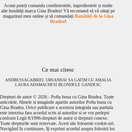
Acum puteți comanda condimentele, ingredientele și multe
alte bunătăți marca Gina Bradea! Vă recomand să vă uitați pe
magazinul meu online și să comandați
Bunătăți de la Gina
Bradea
!
Ce mai citesc
ANDRESSA
GABRIEL URSAN
HAI SA GATIM CU AMALIA
LAURA ADAMACHE
SI BLONDELE GANDESC
Drepturi de autor © 2026 - Pofta buna cu Gina Bradea. Toate
articolele, filmele si imaginile apartin autorilor Pofta buna cu
Gina Bradea. Orice publicare a acestora integrala sau partiala
este interzisa fara acordul scris al autorilor si se vor pedepsi
conform Legii 8/1996-drepturi de autor si drepturi conexe.
Toate drepturile sunt rezervate. Acest site foloseste cookie-uri.
Navigând în continuare, îţi exprimi acordul asupra folosirii lor.