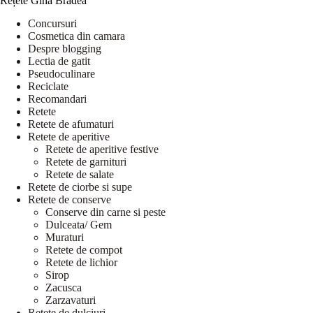
Rețete Gina Bradea
Concursuri
Cosmetica din camara
Despre blogging
Lectia de gatit
Pseudoculinare
Reciclate
Recomandari
Retete
Retete de afumaturi
Retete de aperitive
Retete de aperitive festive
Retete de garnituri
Retete de salate
Retete de ciorbe si supe
Retete de conserve
Conserve din carne si peste
Dulceata/ Gem
Muraturi
Retete de compot
Retete de lichior
Sirop
Zacusca
Zarzavaturi
Retete de dulciuri