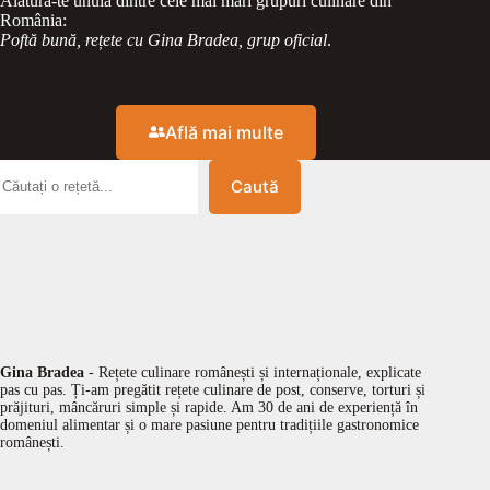
Alătură-te unuia dintre cele mai mari grupuri culinare din
România:
Poftă bună, rețete cu Gina Bradea, grup oficial
.
Află mai multe
Caută
Gina Bradea
- Rețete culinare românești și internaționale, explicate
pas cu pas. Ți-am pregătit rețete culinare de post, conserve, torturi și
prăjituri, mâncăruri simple și rapide. Am 30 de ani de experiență în
domeniul alimentar și o mare pasiune pentru tradițiile gastronomice
românești.