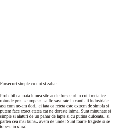
Fursecuri simple cu unt si zahar
Probabil ca toata lumea stie acele fursecuri in cutii metalice
rotunde prea scumpe ca sa fie savurate in cantitati industriale
asa cum ne-am dori.. ei iata ca reteta este extrem de simpla si
putem face exact atatea cat ne doreste inima. Sunt minunate si
simple si alaturi de un pahar de lapte si cu putina dulceata.. si
partea cea mai buna.. avem de unde! Sunt foarte fragede si se
topesc in gura!