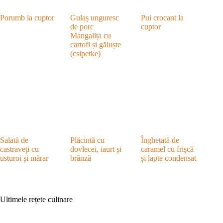
Porumb la cuptor
Gulaș unguresc
Pui crocant la
de porc
cuptor
Mangalița cu
cartofi și găluște
(csipetke)
Salată de
Plăcintă cu
Înghețată de
castraveți cu
dovlecei, iaurt și
caramel cu frișcă
usturoi și mărar
brânză
și lapte condensat
Ultimele rețete culinare