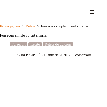
Sari
la
conținut
Prima pagină
Retete
Fursecuri simple cu unt si zahar
Fursecuri simple cu unt si zahar
Fursecuri
Retete
Retete de dulciuri
Gina Bradea
21 ianuarie 2020
3 comentarii