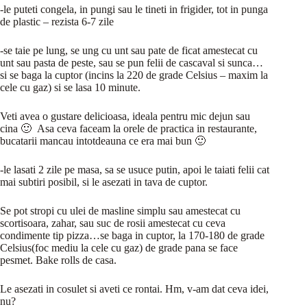
-le puteti congela, in pungi sau le tineti in frigider, tot in punga
de plastic – rezista 6-7 zile
-se taie pe lung, se ung cu unt sau pate de ficat amestecat cu
unt sau pasta de peste, sau se pun felii de cascaval si sunca…
si se baga la cuptor (incins la 220 de grade Celsius – maxim la
cele cu gaz) si se lasa 10 minute.
Veti avea o gustare delicioasa, ideala pentru mic dejun sau
cina 🙂 Asa ceva faceam la orele de practica in restaurante,
bucatarii mancau intotdeauna ce era mai bun 🙂
-le lasati 2 zile pe masa, sa se usuce putin, apoi le taiati felii cat
mai subtiri posibil, si le asezati in tava de cuptor.
Se pot stropi cu ulei de masline simplu sau amestecat cu
scortisoara, zahar, sau suc de rosii amestecat cu ceva
condimente tip pizza…se baga in cuptor, la 170-180 de grade
Celsius(foc mediu la cele cu gaz) de grade pana se face
pesmet. Bake rolls de casa.
Le asezati in cosulet si aveti ce rontai. Hm, v-am dat ceva idei,
nu?