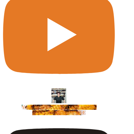
YouTube Video UCm5llXSLY4CyCX-
zC8XosTw_huaQwN_rBrE