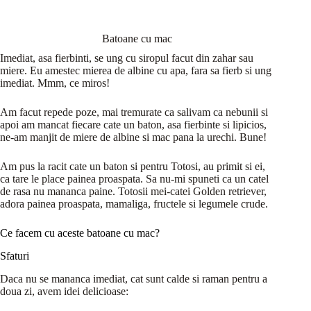
Batoane cu mac
Imediat, asa fierbinti, se ung cu siropul facut din zahar sau
miere. Eu amestec mierea de albine cu apa, fara sa fierb si ung
imediat. Mmm, ce miros!
Am facut repede poze, mai tremurate ca salivam ca nebunii si
apoi am mancat fiecare cate un baton, asa fierbinte si lipicios,
ne-am manjit de miere de albine si mac pana la urechi. Bune!
Am pus la racit cate un baton si pentru Totosi, au primit si ei,
ca tare le place painea proaspata. Sa nu-mi spuneti ca un catel
de rasa nu mananca paine. Totosii mei-catei Golden retriever,
adora painea proaspata, mamaliga, fructele si legumele crude.
Ce facem cu aceste batoane cu mac?
Sfaturi
Daca nu se mananca imediat, cat sunt calde si raman pentru a
doua zi, avem idei delicioase: