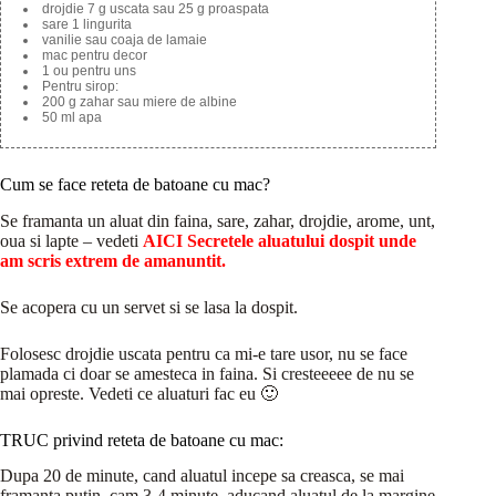
drojdie 7 g uscata sau 25 g proaspata
sare 1 lingurita
vanilie sau coaja de lamaie
mac pentru decor
1 ou pentru uns
Pentru sirop:
200 g zahar sau miere de albine
50 ml apa
Cum se face reteta de batoane cu mac?
Se framanta un aluat din faina, sare, zahar, drojdie, arome, unt,
oua si lapte – vedeti
AICI Secretele aluatului dospit unde
am scris extrem de amanuntit.
Se acopera cu un servet si se lasa la dospit.
Folosesc drojdie uscata pentru ca mi-e tare usor, nu se face
plamada ci doar se amesteca in faina. Si cresteeeee de nu se
mai opreste. Vedeti ce aluaturi fac eu 🙂
TRUC privind reteta de batoane cu mac:
Dupa 20 de minute, cand aluatul incepe sa creasca, se mai
framanta putin, cam 3-4 minute, aducand aluatul de la margine