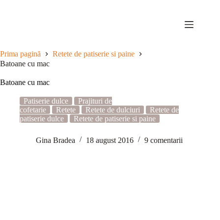
Sari
la
conținut
Prima pagină
Retete de patiserie si paine
Batoane cu mac
Batoane cu mac
Patiserie dulce
Prajituri de
cofetarie
Retete
Retete de dulciuri
Retete de
patiserie dulce
Retete de patiserie si paine
Gina Bradea
18 august 2016
9 comentarii