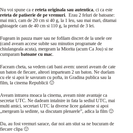
Nu voi spune ca e
reteta originala sau autentica
, ci ca este
reteta de patiserie de pe vremuri
. Erau 2 feluri de batoane:
mai mici, cam de 20 cm si 40 g, la 1 leu, sau mai mari, ditamai
ghioagele cam de 40 cm si 110 g, la pretul de 3 lei.
Fugeam in pauza mare sau ne fofilam discret de la unele ore
(cand aveam accese subite sau minutios programate de
chiulangeala acuta), mergeam la Miorita (acum Ca Jou) si ne
cumparam
batoane cu mac
.
Faceam cheta, sa vedem cati bani avem: uneori aveam de cate
un baton de fiecare, alteori imparteam 2 un baton. Ne duelam
cu ele si apoi le savuram cu pofta, in Gradina publica sau la
film, la cinema Republicii 🙂
Aveam intrarea moaca la cinema, aveam niste avantaje ca
secretar UTC. Ne dadeam intalnire in fata la sediul UTC, mai
multi amici, secretari UTC la diverse licee galatene si apoi
„mergeam la sedinte, sa discutam plenarele”, adica la film 🙂
Da, au fost vremuri sarace, dar noi am stiut sa ne bucuram de
fiecare clipa 🙂