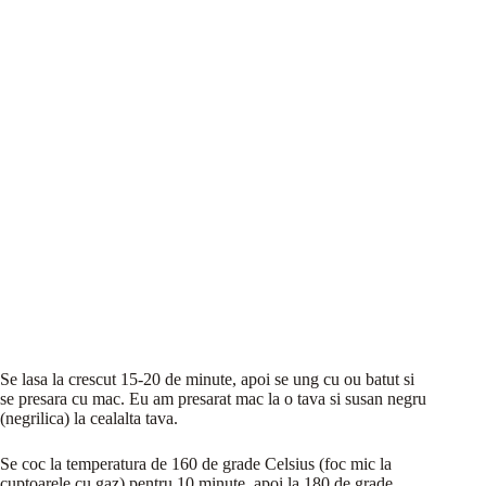
Se lasa la crescut 15-20 de minute, apoi se ung cu ou batut si
se presara cu mac. Eu am presarat mac la o tava si susan negru
(negrilica) la cealalta tava.
Se coc la temperatura de 160 de grade Celsius (foc mic la
cuptoarele cu gaz) pentru 10 minute, apoi la 180 de grade