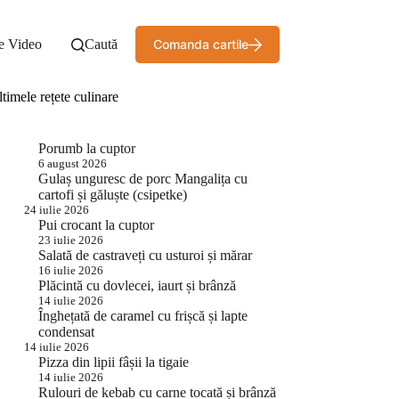
e Video
Caută
Comanda cartile
timele rețete culinare
Porumb la cuptor
6 august 2026
Gulaș unguresc de porc Mangalița cu
cartofi și găluște (csipetke)
24 iulie 2026
Pui crocant la cuptor
23 iulie 2026
Salată de castraveți cu usturoi și mărar
16 iulie 2026
Plăcintă cu dovlecei, iaurt și brânză
14 iulie 2026
Înghețată de caramel cu frișcă și lapte
condensat
14 iulie 2026
Pizza din lipii fâșii la tigaie
14 iulie 2026
Rulouri de kebab cu carne tocată și brânză