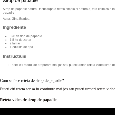
Sirop de papadie
Sirop de papadie natural, facut dupa o reteta simpla si naturala, fara chimicale i
papadie.
Autor:
Gina Bradea
Ingrediente
320 de flori de papadie
1,5 kg de zahar
2 lamai
1,200 litri de apa
Instructiuni
Puteti citi modul de preparare mai jos sau puteti urmari reteta video sirop 
Cum se face reteta de sirop de papadie?
Puteti citi reteta scrisa in continure mai jos sau puteti urmari reteta vid
Reteta video de sirop de papadie