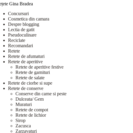
ețete Gina Bradea
Concursuri
Cosmetica din camara
Despre blogging
Lectia de gatit
Pseudoculinare
Reciclate
Recomandari
Retete
Retete de afumaturi
Retete de aperitive
Retete de aperitive festive
Retete de garnituri
Retete de salate
Retete de ciorbe si supe
Retete de conserve
Conserve din carne si peste
Dulceata/ Gem
Muraturi
Retete de compot
Retete de lichior
Sirop
Zacusca
Zarzavaturi