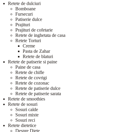
Retete de dulciuri
Bomboane
Fursecuri
Patiserie dulce
Prajituri
Prajituri de cofetarie
Retete de inghetata de casa
Retete Torturi
Creme
Pasta de Zahar
Retete de blaturi
Retete de patiserie si paine
Paine de casa
Retete de chifle
Retete de covrigi
Retete de cozonac
Retete de patiserie dulce
Retete de patiserie sarata
Retete de smoothies
Retete de sosuri
Sosuri calde
Sosuri mixte
Sosuri reci
Retete dietetice
Despre Diete