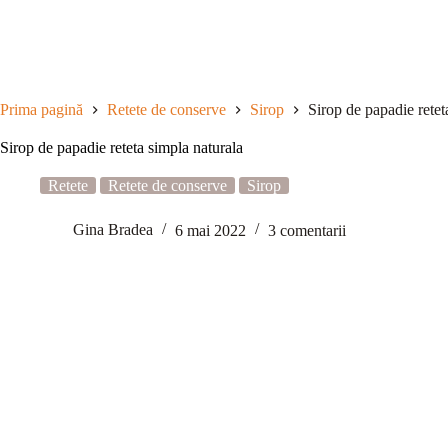
Sari
la
conținut
Prima pagină
Retete de conserve
Sirop
Sirop de papadie retet
Sirop de papadie reteta simpla naturala
Retete
Retete de conserve
Sirop
Gina Bradea
6 mai 2022
3 comentarii