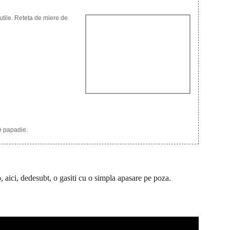
nutile. Reteta de miere de
de papadie.
eo, aici, dedesubt, o gasiti cu o simpla apasare pe poza.