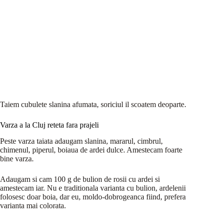
Taiem cubulete slanina afumata, soriciul il scoatem deoparte.
Varza a la Cluj reteta fara prajeli
Peste varza taiata adaugam slanina, mararul, cimbrul,
chimenul, piperul, boiaua de ardei dulce. Amestecam foarte
bine varza.
Adaugam si cam 100 g de bulion de rosii cu ardei si
amestecam iar. Nu e traditionala varianta cu bulion, ardelenii
folosesc doar boia, dar eu, moldo-dobrogeanca fiind, prefera
varianta mai colorata.