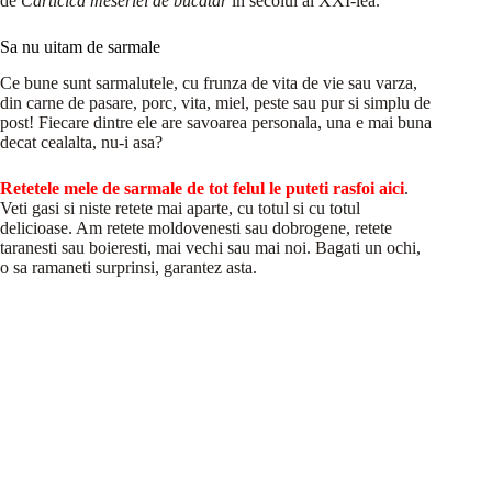
de
Cărticica meseriei de bucătar
în secolul al XXI-lea.”
Sa nu uitam de sarmale
Ce bune sunt sarmalutele, cu frunza de vita de vie sau varza,
din carne de pasare, porc, vita, miel, peste sau pur si simplu de
post! Fiecare dintre ele are savoarea personala, una e mai buna
decat cealalta, nu-i asa?
Retetele mele de sarmale de tot felul le puteti rasfoi aici
.
Veti gasi si niste retete mai aparte, cu totul si cu totul
delicioase. Am retete moldovenesti sau dobrogene, retete
taranesti sau boieresti, mai vechi sau mai noi. Bagati un ochi,
o sa ramaneti surprinsi, garantez asta.