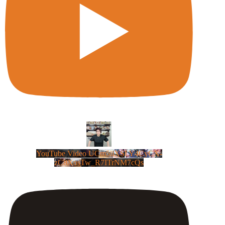
YouTube Video UCm5llXSLY4CyCX-
zC8XosTw_R7ITrNM7cQs