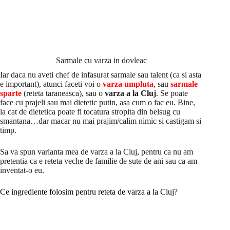
Sarmale cu varza in dovleac
Iar daca nu aveti chef de infasurat sarmale sau talent (ca si asta
e important), atunci faceti voi o
varza umpluta
, sau
sarmale
sparte
(reteta taraneasca), sau o
varza a la Cluj
. Se poate
face cu prajeli sau mai dietetic putin, asa cum o fac eu. Bine,
la cat de dietetica poate fi tocatura stropita din belsug cu
smantana…dar macar nu mai prajim/calim nimic si castigam si
timp.
Sa va spun varianta mea de varza a la Cluj, pentru ca nu am
pretentia ca e reteta veche de familie de sute de ani sau ca am
inventat-o eu.
Ce ingrediente folosim pentru reteta de varza a la Cluj?