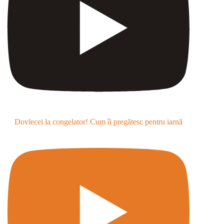
Dovlecei la congelator! Cum îi pregătesc pentru iarnă