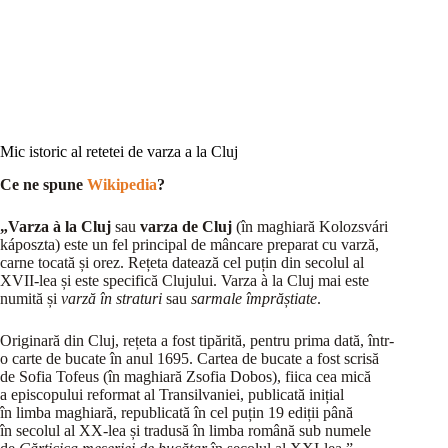
Mic istoric al retetei de varza a la Cluj
Ce ne spune
Wikipedia
?
„Varza à la Cluj
sau
varza de Cluj
(în maghiară
Kolozsvári
káposzta
) este un fel principal de mâncare preparat cu varză,
carne tocată și orez.
Rețeta datează cel puțin din secolul al
XVII-lea și este specifică Clujului.
Varza à la Cluj mai este
numită și
varză în straturi
sau
sarmale împrăștiate
.
Originară din Cluj, rețeta a fost tipărită, pentru prima dată, într-
o carte de bucate în anul 1695.
Cartea de bucate a fost scrisă
de Sofia Tofeus (în maghiară
Zsofia Dobos
), fiica cea mică
a episcopului reformat al Transilvaniei, publicată inițial
în limba maghiară, republicată în cel puțin 19 ediții până
în secolul al XX-lea și tradusă în limba română sub numele