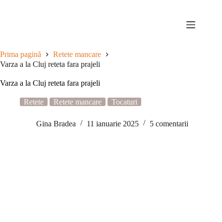
Sari
la
conținut
Prima pagină
Retete mancare
Varza a la Cluj reteta fara prajeli
Varza a la Cluj reteta fara prajeli
Retete
Retete mancare
Tocaturi
Gina Bradea
11 ianuarie 2025
5 comentarii