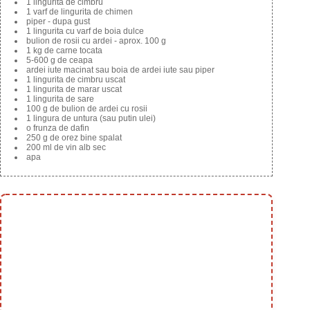
1 lingurita de cimbru
1 varf de lingurita de chimen
piper - dupa gust
1 lingurita cu varf de boia dulce
bulion de rosii cu ardei - aprox. 100 g
1 kg de carne tocata
5-600 g de ceapa
ardei iute macinat sau boia de ardei iute sau piper
1 lingurita de cimbru uscat
1 lingurita de marar uscat
1 lingurita de sare
100 g de bulion de ardei cu rosii
1 lingura de untura (sau putin ulei)
o frunza de dafin
250 g de orez bine spalat
200 ml de vin alb sec
apa