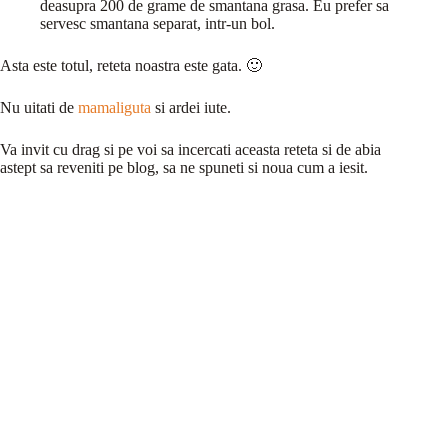
deasupra 200 de grame de smantana grasa. Eu prefer sa
servesc smantana separat, intr-un bol.
Asta este totul, reteta noastra este gata. 🙂
Nu uitati de
mamaliguta
si ardei iute.
Va invit cu drag si pe voi sa incercati aceasta reteta si de abia
astept sa reveniti pe blog, sa ne spuneti si noua cum a iesit.