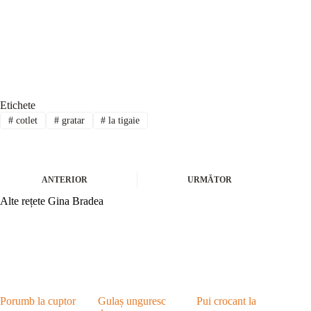
Etichete
#
cotlet
#
gratar
#
la tigaie
ANTERIOR
URMĂTOR
Alte rețete Gina Bradea
Porumb la cuptor
Gulaș unguresc
Pui crocant la