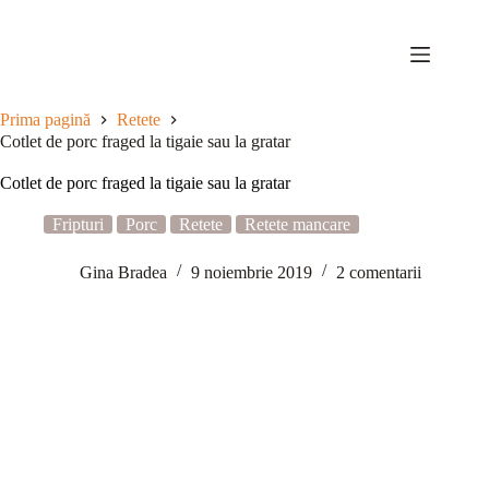
Sari
la
conținut
Prima pagină
Retete
Cotlet de porc fraged la tigaie sau la gratar
Cotlet de porc fraged la tigaie sau la gratar
Fripturi
Porc
Retete
Retete mancare
Gina Bradea
9 noiembrie 2019
2 comentarii