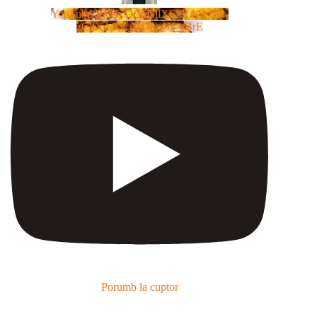
YouTube Video UCm5llXSLY4CyCX-
zC8XosTw_huaQwN_rBrE
Porumb la cuptor