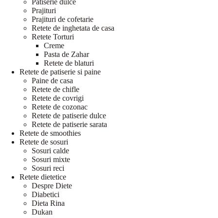
Patiserie dulce
Prajituri
Prajituri de cofetarie
Retete de inghetata de casa
Retete Torturi
Creme
Pasta de Zahar
Retete de blaturi
Retete de patiserie si paine
Paine de casa
Retete de chifle
Retete de covrigi
Retete de cozonac
Retete de patiserie dulce
Retete de patiserie sarata
Retete de smoothies
Retete de sosuri
Sosuri calde
Sosuri mixte
Sosuri reci
Retete dietetice
Despre Diete
Diabetici
Dieta Rina
Dukan