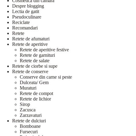
Cosmetica din camara
Despre blogging
Lectia de gatit
Pseudoculinare
Reciclate
Recomandari
Retete
Retete de afumaturi
Retete de aperitive
Retete de aperitive festive
Retete de garnituri
Retete de salate
Retete de ciorbe si supe
Retete de conserve
Conserve din carne si peste
Dulceata/ Gem
Muraturi
Retete de compot
Retete de lichior
Sirop
Zacusca
Zarzavaturi
Retete de dulciuri
Bomboane
Fursecuri