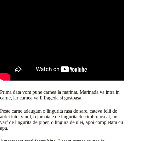
Prima data vom pune carnea la marinat. Marinada va intra in
carne, iar carnea va fi frageda si gustoasa.
Peste carne adaugam o lingurita rasa de sare, cateva felii de
ardei iute, vinul, o jumatate de lingurita de cimbru uscat, un
varf de lingurita de piper, o lingura de ulei, apoi completam cu
apa.