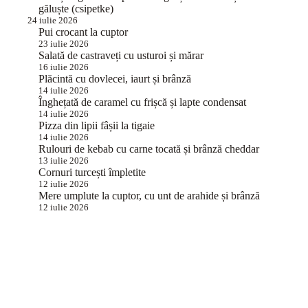
găluște (csipetke)
24 iulie 2026
Pui crocant la cuptor
23 iulie 2026
Salată de castraveți cu usturoi și mărar
16 iulie 2026
Plăcintă cu dovlecei, iaurt și brânză
14 iulie 2026
Înghețată de caramel cu frișcă și lapte condensat
14 iulie 2026
Pizza din lipii fâșii la tigaie
14 iulie 2026
Rulouri de kebab cu carne tocată și brânză cheddar
13 iulie 2026
Cornuri turcești împletite
12 iulie 2026
Mere umplute la cuptor, cu unt de arahide și brânză
12 iulie 2026