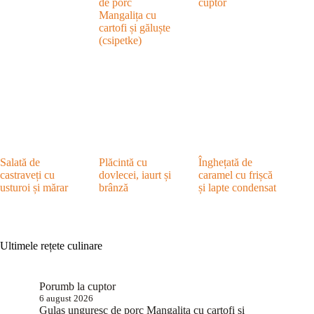
de porc
cuptor
Mangalița cu
cartofi și găluște
(csipetke)
Salată de
Plăcintă cu
Înghețată de
castraveți cu
dovlecei, iaurt și
caramel cu frișcă
usturoi și mărar
brânză
și lapte condensat
Ultimele rețete culinare
Porumb la cuptor
6 august 2026
Gulaș unguresc de porc Mangalița cu cartofi și