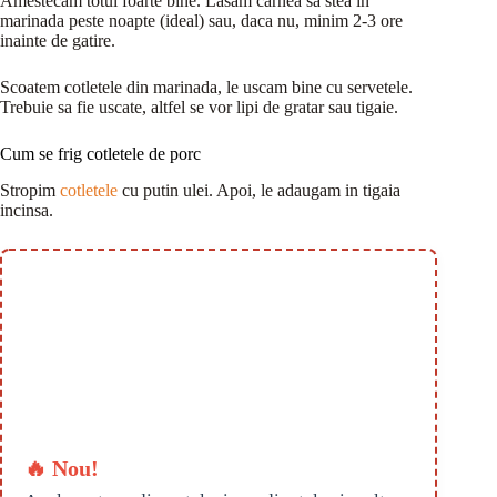
Amestecam totul foarte bine. Lasam carnea sa stea in
marinada peste noapte (ideal) sau, daca nu, minim 2-3 ore
inainte de gatire.
Scoatem cotletele din marinada, le uscam bine cu servetele.
Trebuie sa fie uscate, altfel se vor lipi de gratar sau tigaie.
Cum se frig cotletele de porc
Stropim
cotletele
cu putin ulei. Apoi, le adaugam in tigaia
incinsa.
🔥 Nou!