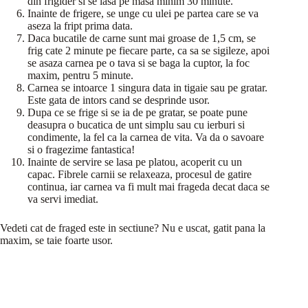
din frigider si se lasa pe masa minim 30 minute.
Inainte de frigere, se unge cu ulei pe partea care se va
aseza la fript prima data.
Daca bucatile de carne sunt mai groase de 1,5 cm, se
frig cate 2 minute pe fiecare parte, ca sa se sigileze, apoi
se asaza carnea pe o tava si se baga la cuptor, la foc
maxim, pentru 5 minute.
Carnea se intoarce 1 singura data in tigaie sau pe gratar.
Este gata de intors cand se desprinde usor.
Dupa ce se frige si se ia de pe gratar, se poate pune
deasupra o bucatica de unt simplu sau cu ierburi si
condimente, la fel ca la carnea de vita. Va da o savoare
si o fragezime fantastica!
Inainte de servire se lasa pe platou, acoperit cu un
capac. Fibrele carnii se relaxeaza, procesul de gatire
continua, iar carnea va fi mult mai frageda decat daca se
va servi imediat.
Vedeti cat de fraged este in sectiune? Nu e uscat, gatit pana la
maxim, se taie foarte usor.