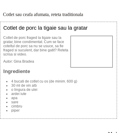
Cotlet sau ceafa afumata, reteta traditionala
Cotlet de porc la tigaie sau la gratar
Cotlet de porc fraged la tigaie sau la
gratar, bine condimentat. Cum se face
coteltul de porc sa nu se usuce, sa fie
fraged si suculent, dar bine gatit? Reteta
scrisa si video.
Autor:
Gina Bradea
Ingrediente
4 bucati de cotlet cu os (de minim. 600 g)
30 ml de vin alb
o lingura de ulei
ardei iute
apa
sare
cimbru
piper