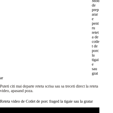
Mod
de
prep
arar
e
pent
ru
retet
a de
cotle
t de
porc
la
tigai
e
sau
grat
ar
Puteti citi mai departe reteta scrisa sau sa treceti direct la reteta
video, apasand poza.
Reteta video de Cotlet de porc fraged la tigaie sau la gratar