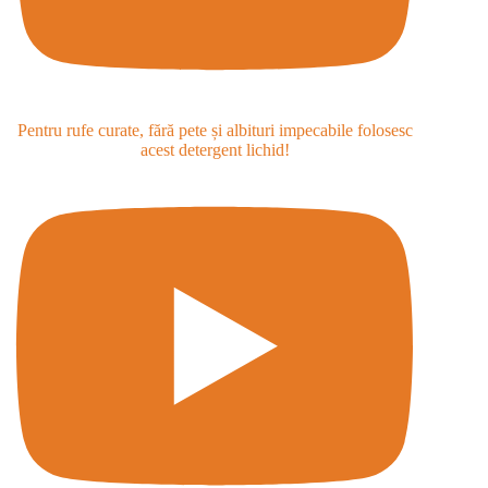
Pentru rufe curate, fără pete și albituri impecabile folosesc
acest detergent lichid!