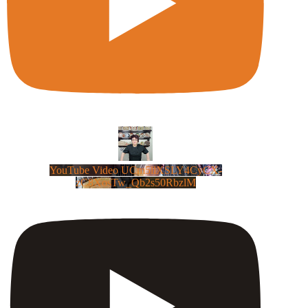
YouTube Video UCm5llXSLY4CyCX-
zC8XosTw_Qb2s50RbzlM