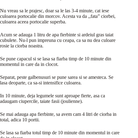
Nu vreau sa le prajesc, doar sa le las 3-4 minute, cat iese
culoarea portocalie din morcov. Acesta va da ,,fata” ciorbei,
culoarea aceea portocalie superba.
Acum se adauga 1 litru de apa fierbinte si ardeiul gras taiat
cubulete. Nu-l pun impreuna cu ceapa, ca sa nu dea culoare
rosie la ciorba noastra.
Se pune capacul si se lasa sa fiarba timp de 10 minute din
momentul in care da in clocot.
Separat, peste galbenusuri se pune sarea si se amesteca. Se
lasa deoparte, ca sa-si intensifice culoarea.
In 10 minute, deja legumele sunt aproape fierte, asa ca
adaugam ciupercile, taiate fasii (joulienne).
Se mai adauga apa fierbinte, sa avem cam 4 litri de ciorba in
total, adica 10 portii.
Se lasa sa fiarba totul timp de 10 minute din momentul in care