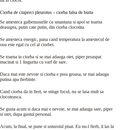
da in clocot.
Ciorba de ciuperci pleurotus – ciorba falsa de burta
Se amesteca galbenusurile cu smantana si apoi se toarna
deasupra, putin cate putin, din ciorba clocotita.
Se amesteca energic, pana cand temperatura la amestecul de
oua este egal cu cel al ciorbei.
Se toarna in ciorba si se mai adauga otet, piper proaspat
macinat si 1 lingurita cu varf de sare.
Daca mai este nevoie si ciorba e prea groasa, se mai adauga
putina apa fierbinte.
Cand ciorba da in fiert, se stinge focul, nu se lasa mult sa
clocoteasca.
Se gusta acum si daca mai e nevoie, se mai adauga sare, piper
si otet, dupa gustul personal.
Acum, la final, se pune si usturoiul pisat. Eu nu-l fierb, il las la