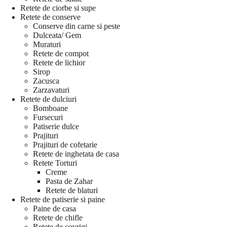
Retete de ciorbe si supe
Retete de conserve
Conserve din carne si peste
Dulceata/ Gem
Muraturi
Retete de compot
Retete de lichior
Sirop
Zacusca
Zarzavaturi
Retete de dulciuri
Bomboane
Fursecuri
Patiserie dulce
Prajituri
Prajituri de cofetarie
Retete de inghetata de casa
Retete Torturi
Creme
Pasta de Zahar
Retete de blaturi
Retete de patiserie si paine
Paine de casa
Retete de chifle
Retete de covrigi