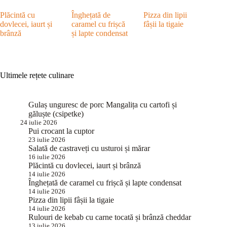
Plăcintă cu
Înghețată de
Pizza din lipii
dovlecei, iaurt și
caramel cu frișcă
fâșii la tigaie
brânză
și lapte condensat
Ultimele rețete culinare
Gulaș unguresc de porc Mangalița cu cartofi și
găluște (csipetke)
24 iulie 2026
Pui crocant la cuptor
23 iulie 2026
Salată de castraveți cu usturoi și mărar
16 iulie 2026
Plăcintă cu dovlecei, iaurt și brânză
14 iulie 2026
Înghețată de caramel cu frișcă și lapte condensat
14 iulie 2026
Pizza din lipii fâșii la tigaie
14 iulie 2026
Rulouri de kebab cu carne tocată și brânză cheddar
13 iulie 2026