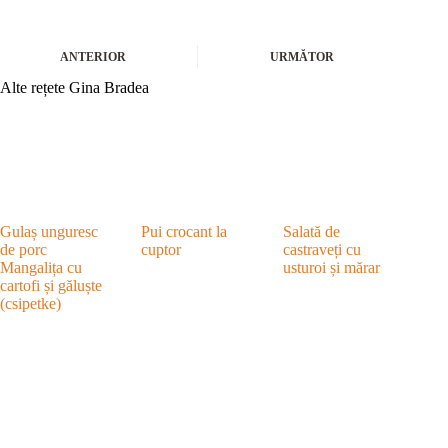
ANTERIOR
URMĂTOR
Alte rețete Gina Bradea
Gulaș unguresc
Pui crocant la
Salată de
de porc
cuptor
castraveți cu
Mangalița cu
usturoi și mărar
cartofi și găluște
(csipetke)