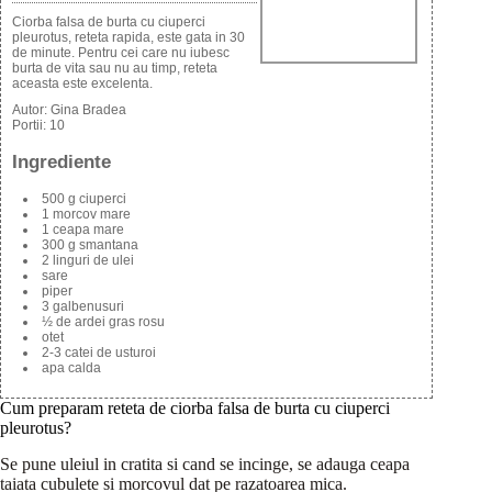
Ciorba falsa de burta cu ciuperci
pleurotus, reteta rapida, este gata in 30
de minute. Pentru cei care nu iubesc
burta de vita sau nu au timp, reteta
aceasta este excelenta.
Autor:
Gina Bradea
Portii:
10
Ingrediente
500 g ciuperci
1 morcov mare
1 ceapa mare
300 g smantana
2 linguri de ulei
sare
piper
3 galbenusuri
½ de ardei gras rosu
otet
2-3 catei de usturoi
apa calda
Cum preparam reteta de ciorba falsa de burta cu ciuperci
pleurotus?
Se pune uleiul in cratita si cand se incinge, se adauga ceapa
taiata cubulete si morcovul dat pe razatoarea mica.