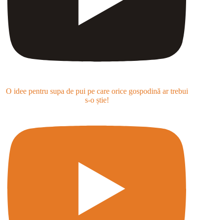
O idee pentru supa de pui pe care orice gospodină ar trebui
s-o știe!