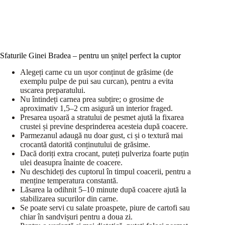
Sfaturile Ginei Bradea – pentru un șnițel perfect la cuptor
Alegeți carne cu un ușor conținut de grăsime (de
exemplu pulpe de pui sau curcan), pentru a evita
uscarea preparatului.
Nu întindeți carnea prea subțire; o grosime de
aproximativ 1,5–2 cm asigură un interior fraged.
Presarea ușoară a stratului de pesmet ajută la fixarea
crustei și previne desprinderea acesteia după coacere.
Parmezanul adaugă nu doar gust, ci și o textură mai
crocantă datorită conținutului de grăsime.
Dacă doriți extra crocant, puteți pulveriza foarte puțin
ulei deasupra înainte de coacere.
Nu deschideți des cuptorul în timpul coacerii, pentru a
menține temperatura constantă.
Lăsarea la odihnit 5–10 minute după coacere ajută la
stabilizarea sucurilor din carne.
Se poate servi cu salate proaspete, piure de cartofi sau
chiar în sandvișuri pentru a doua zi.