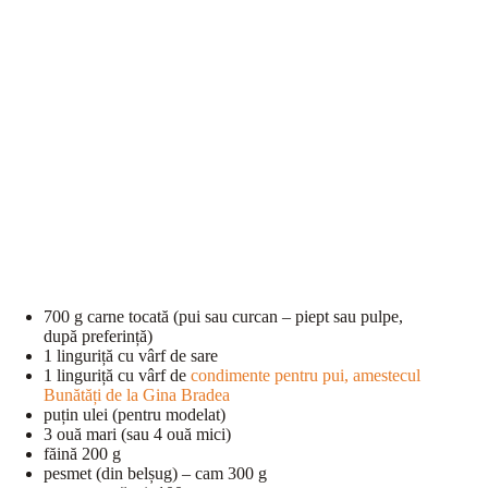
700 g carne tocată (pui sau curcan – piept sau pulpe,
după preferință)
1 linguriță cu vârf de sare
1 linguriță cu vârf de
condimente pentru pui, amestecul
Bunătăți de la Gina Bradea
puțin ulei (pentru modelat)
3 ouă mari (sau 4 ouă mici)
făină 200 g
pesmet (din belșug) – cam 300 g