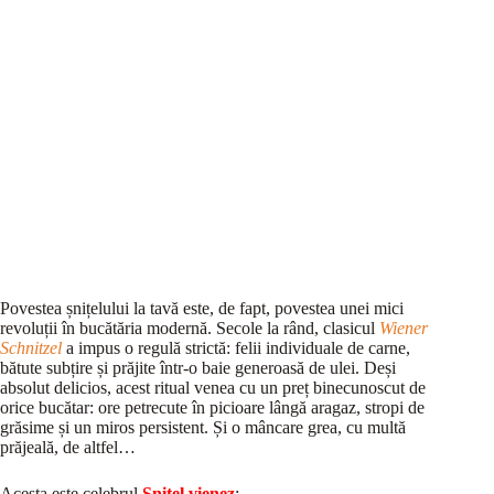
Povestea șnițelului la tavă este, de fapt, povestea unei mici
revoluții în bucătăria modernă. Secole la rând, clasicul
Wiener
Schnitzel
a impus o regulă strictă: felii individuale de carne,
bătute subțire și prăjite într-o baie generoasă de ulei. Deși
absolut delicios, acest ritual venea cu un preț binecunoscut de
orice bucătar: ore petrecute în picioare lângă aragaz, stropi de
grăsime și un miros persistent. Și o mâncare grea, cu multă
prăjeală, de altfel…
Acesta este celebrul
Șnițel vienez
: