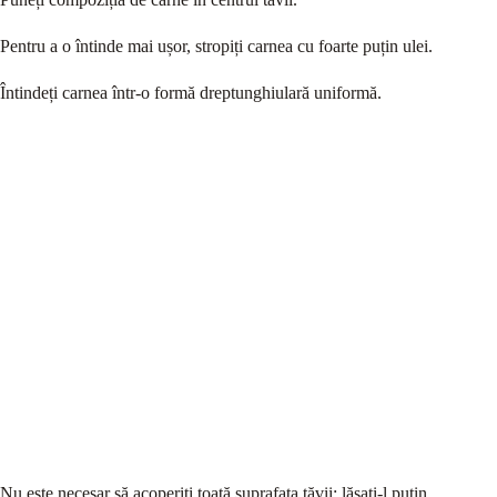
Pentru a o întinde mai ușor, stropiți carnea cu foarte puțin ulei.
Întindeți carnea într-o formă dreptunghiulară uniformă.
Nu este necesar să acoperiți toată suprafața tăvii; lăsați-l puțin