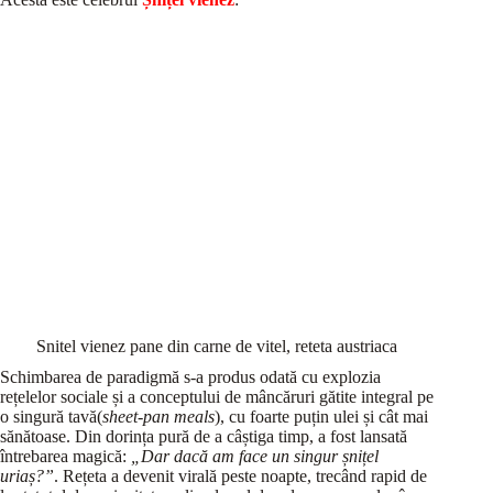
Snitel vienez pane din carne de vitel, reteta austriaca
Schimbarea de paradigmă s-a produs odată cu explozia
rețelelor sociale și a conceptului de mâncăruri gătite integral pe
o singură tavă(
sheet-pan meals
), cu foarte puțin ulei și cât mai
sănătoase. Din dorința pură de a câștiga timp, a fost lansată
întrebarea magică:
„Dar dacă am face un singur șnițel
uriaș?”
. Rețeta a devenit virală peste noapte, trecând rapid de