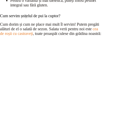
Pentru o variantă și mai dietetică, puteți folosi pesmet
integral sau fără gluten.
Cum servim șnițelul de pui la cuptor?
Cum dorim și cum ne place mai mult îl servim! Putem pregăti
alături de el o salată de sezon. Salata verii pentru noi este
cea
de roșii cu castraveți
, toate proaspăt culese din grădina noastră: