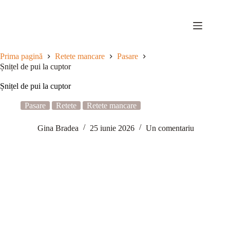
Sari
la
conținut
Prima pagină
Retete mancare
Pasare
Șnițel de pui la cuptor
Șnițel de pui la cuptor
Pasare
Retete
Retete mancare
Gina Bradea
25 iunie 2026
Un comentariu