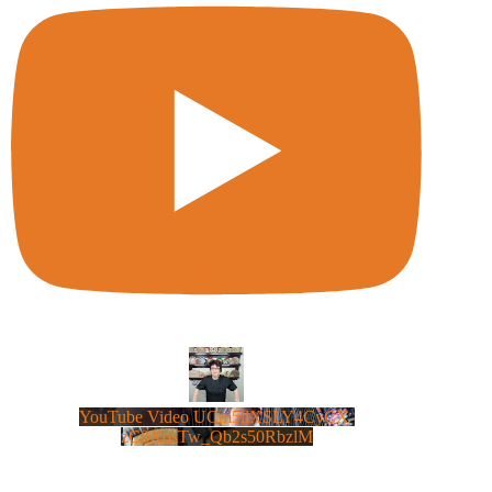
YouTube Video UCm5llXSLY4CyCX-
zC8XosTw_Qb2s50RbzlM