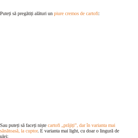
Puteți să pregătiți alături un
piure cremos de cartofi
:
Sau puteți să faceți niște
cartofi „prăjiți”, dar în varianta mai
sănătoasă, la cuptor
. E varianta mai light, cu doar o lingură de
ulei: