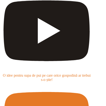
O idee pentru supa de pui pe care orice gospodină ar trebui
s-o știe!