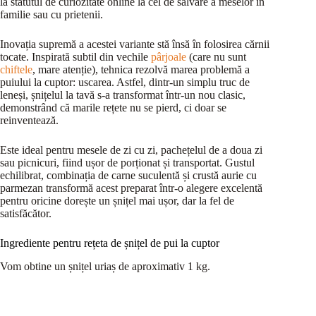
la statutul de curiozitate online la cel de salvare a meselor în
familie sau cu prietenii.
Inovația supremă a acestei variante stă însă în folosirea cărnii
tocate. Inspirată subtil din vechile
pârjoale
(care nu sunt
chiftele
, mare atenție), tehnica rezolvă marea problemă a
puiului la cuptor: uscarea. Astfel, dintr-un simplu truc de
leneși, șnițelul la tavă s-a transformat într-un nou clasic,
demonstrând că marile rețete nu se pierd, ci doar se
reinventează.
Este ideal pentru mesele de zi cu zi, pachețelul de a doua zi
sau picnicuri, fiind ușor de porționat și transportat. Gustul
echilibrat, combinația de carne suculentă și crustă aurie cu
parmezan transformă acest preparat într-o alegere excelentă
pentru oricine dorește un șnițel mai ușor, dar la fel de
satisfăcător.
Ingrediente pentru rețeta de șnițel de pui la cuptor
Vom obtine un șnițel uriaș de aproximativ 1 kg.