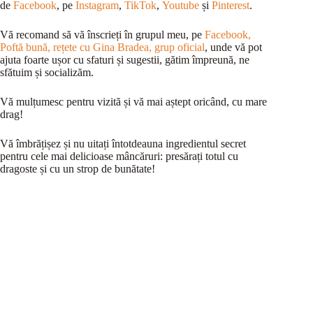
de
Facebook
, pe
Instagram
,
TikTok
,
Youtube
și
Pinterest
.
Vă recomand să vă înscrieți în grupul meu, pe
Facebook,
Poftă bună, rețete cu Gina Bradea, grup oficial
, unde vă pot
ajuta foarte ușor cu sfaturi și sugestii, gătim împreună, ne
sfătuim și socializăm.
Vă mulțumesc pentru vizită și vă mai aștept oricând, cu mare
drag!
Vă îmbrățișez și nu uitați întotdeauna ingredientul secret
pentru cele mai delicioase mâncăruri: presărați totul cu
dragoste și cu un strop de bunătate!