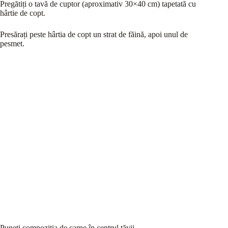
Pregătiți o tavă de cuptor (aproximativ 30×40 cm) tapetată cu
hârtie de copt.
Presărați peste hârtia de copt un strat de făină, apoi unul de
pesmet.
Puneți compoziția de carne în centrul tăvii.