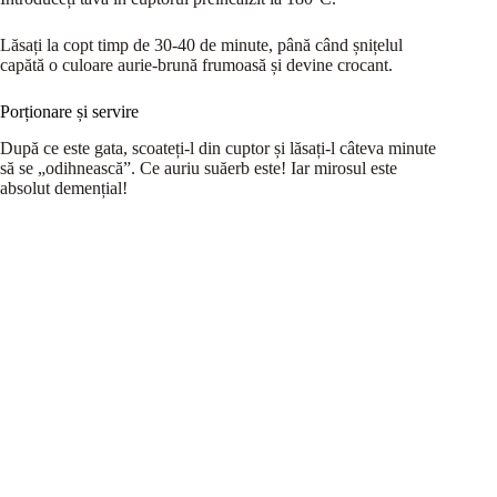
Lăsați la copt timp de 30-40 de minute, până când șnițelul
capătă o culoare aurie-brună frumoasă și devine crocant.
Porționare și servire
După ce este gata, scoateți-l din cuptor și lăsați-l câteva minute
să se „odihnească”. Ce auriu suăerb este! Iar mirosul este
absolut demențial!