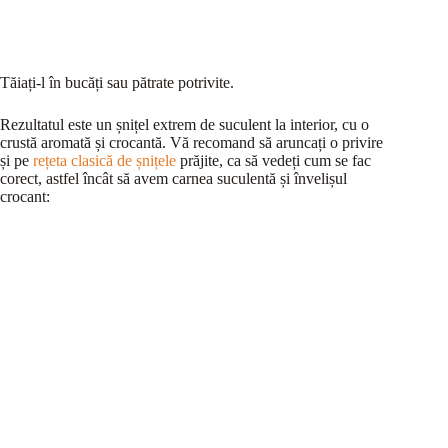
Tăiați-l în bucăți sau pătrate potrivite.
Rezultatul este un șnițel extrem de suculent la interior, cu o
crustă aromată și crocantă. Vă recomand să aruncați o privire
și pe
rețeta clasică de șnițele
prăjite, ca să vedeți cum se fac
corect, astfel încât să avem carnea suculentă și învelișul
crocant: