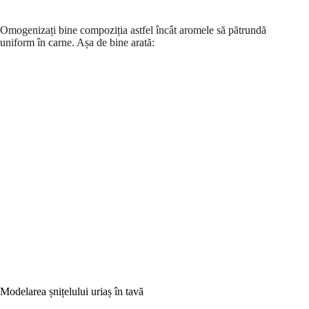
Omogenizați bine compoziția astfel încât aromele să pătrundă
uniform în carne. Așa de bine arată:
Modelarea șnițelului uriaș în tavă