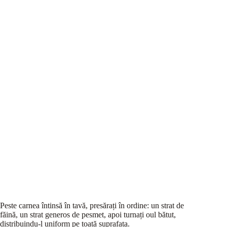
Peste carnea întinsă în tavă, presărați în ordine: un strat de
făină, un strat generos de pesmet, apoi turnați oul bătut,
distribuindu-l uniform pe toată suprafața.