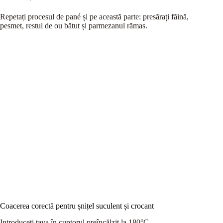
Repetați procesul de pané și pe această parte: presărați făină,
pesmet, restul de ou bătut și parmezanul rămas.
Coacerea corectă pentru șnițel suculent și crocant
Introduceți tava în cuptorul preîncălzit la 180°C.