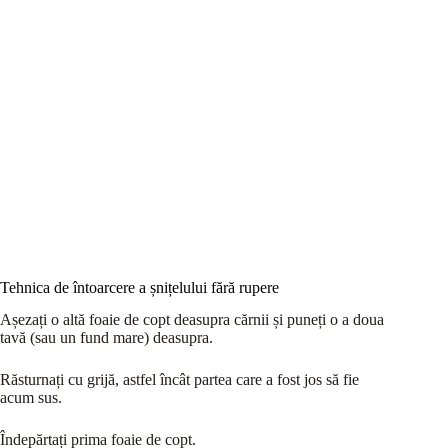
Tehnica de întoarcere a șnițelului fără rupere
Așezați o altă foaie de copt deasupra cărnii și puneți o a doua
tavă (sau un fund mare) deasupra.
Răsturnați cu grijă, astfel încât partea care a fost jos să fie
acum sus.
Îndepărtați prima foaie de copt.