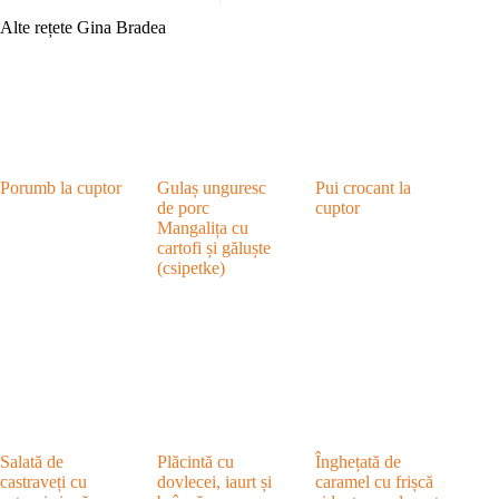
Alte rețete Gina Bradea
Porumb la cuptor
Gulaș unguresc
Pui crocant la
de porc
cuptor
Mangalița cu
cartofi și găluște
(csipetke)
Salată de
Plăcintă cu
Înghețată de
castraveți cu
dovlecei, iaurt și
caramel cu frișcă