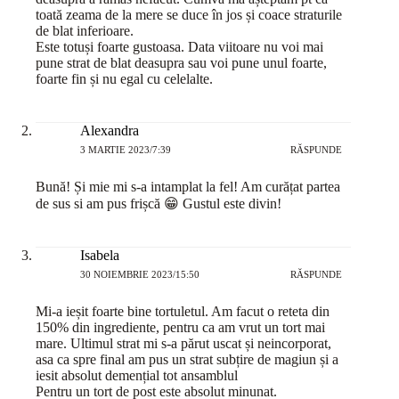
toată zeama de la mere se duce în jos și coace straturile
de blat inferioare.
Este totuși foarte gustoasa. Data viitoare nu voi mai
pune strat de blat deasupra sau voi pune unul foarte,
foarte fin și nu egal cu celelalte.
Alexandra
3 MARTIE 2023/7:39
RĂSPUNDE
Bună! Și mie mi s-a intamplat la fel! Am curățat partea
de sus si am pus frișcă 😁 Gustul este divin!
Isabela
30 NOIEMBRIE 2023/15:50
RĂSPUNDE
Mi-a ieșit foarte bine tortuletul. Am facut o reteta din
150% din ingrediente, pentru ca am vrut un tort mai
mare. Ultimul strat mi s-a părut uscat și neincorporat,
asa ca spre final am pus un strat subțire de magiun și a
iesit absolut demențial tot ansamblul
Pentru un tort de post este absolut minunat.