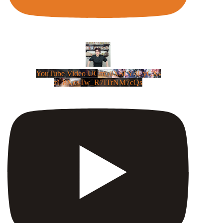
YouTube Video UCm5llXSLY4CyCX-
zC8XosTw_R7ITrNM7cQs