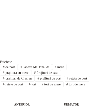
Etichete
#
de post
#
Janette McDonallds
#
mere
#
prajitura cu mere
#
Prajituri de casa
#
prajituri de Craciun
#
prajituri de post
#
reteta de post
#
retete de post
#
tort
#
tort cu mere
#
tort de mere
ANTERIOR
URMĂTOR