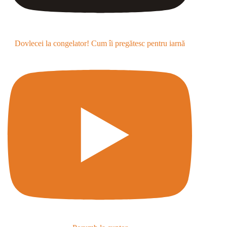
Dovlecei la congelator! Cum îi pregătesc pentru iarnă