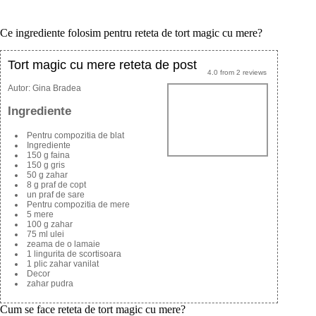
Ce ingrediente folosim pentru reteta de tort magic cu mere?
Tort magic cu mere reteta de post
4.0
from
2
reviews
Autor:
Gina Bradea
Ingrediente
Pentru compozitia de blat
Ingrediente
150 g faina
150 g gris
50 g zahar
8 g praf de copt
un praf de sare
Pentru compozitia de mere
5 mere
100 g zahar
75 ml ulei
zeama de o lamaie
1 lingurita de scortisoara
1 plic zahar vanilat
Decor
zahar pudra
Cum se face reteta de tort magic cu mere?