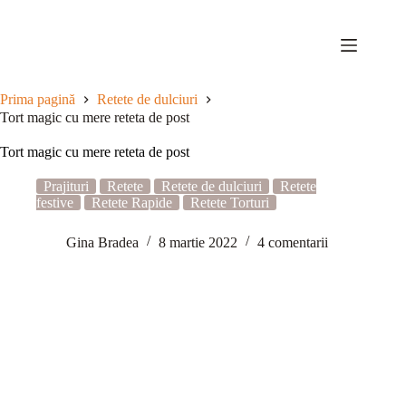
Sari
la
conținut
Prima pagină
Retete de dulciuri
Tort magic cu mere reteta de post
Tort magic cu mere reteta de post
Prajituri
Retete
Retete de dulciuri
Retete
festive
Retete Rapide
Retete Torturi
Gina Bradea
8 martie 2022
4 comentarii