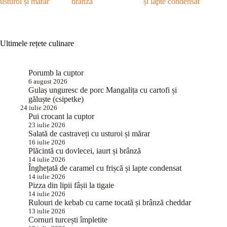
usturoi și mărar
brânză
și lapte condensat
Ultimele rețete culinare
Porumb la cuptor
6 august 2026
Gulaș unguresc de porc Mangalița cu cartofi și
găluște (csipetke)
24 iulie 2026
Pui crocant la cuptor
23 iulie 2026
Salată de castraveți cu usturoi și mărar
16 iulie 2026
Plăcintă cu dovlecei, iaurt și brânză
14 iulie 2026
Înghețată de caramel cu frișcă și lapte condensat
14 iulie 2026
Pizza din lipii fâșii la tigaie
14 iulie 2026
Rulouri de kebab cu carne tocată și brânză cheddar
13 iulie 2026
Cornuri turcești împletite