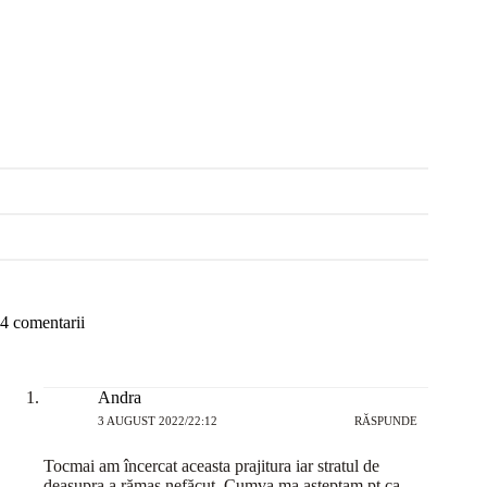
4 comentarii
Andra
3 AUGUST 2022/22:12
RĂSPUNDE
Tocmai am încercat aceasta prajitura iar stratul de
deasupra a rămas nefăcut. Cumva ma așteptam pt ca