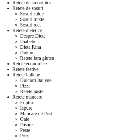
Retete de smoothies
Retete de sosuri
Sosuri calde
Sosuri mixte
Sosuri reci
Retete dietetice
Despre Diete
Diabetici
Dieta Rina
Dukan
Retete fara gluten
Retete economice
Retete festive
Retete Italiene
Dulciuri Italiene
Pizza
Retete paste
Retete mancare
Fripturi
Iepure
Mancare de Post
Oaie
Pasare
Peste
Porc