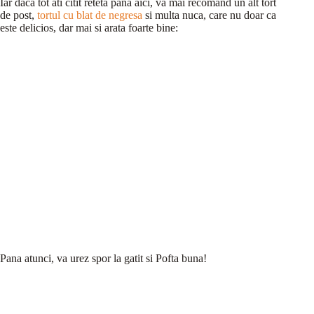
Iar daca tot ati citit reteta pana aici, va mai recomand un alt tort
de post,
tortul cu blat de negresa
si multa nuca, care nu doar ca
este delicios, dar mai si arata foarte bine:
Pana atunci, va urez spor la gatit si Pofta buna!