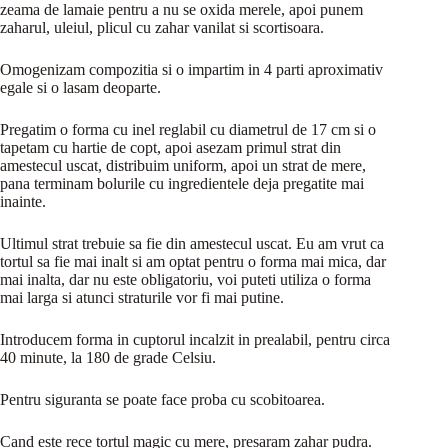
zeama de lamaie pentru a nu se oxida merele, apoi punem
zaharul, uleiul, plicul cu zahar vanilat si scortisoara.
Omogenizam compozitia si o impartim in 4 parti aproximativ
egale si o lasam deoparte.
Pregatim o forma cu inel reglabil cu diametrul de 17 cm si o
tapetam cu hartie de copt, apoi asezam primul strat din
amestecul uscat, distribuim uniform, apoi un strat de mere,
pana terminam bolurile cu ingredientele deja pregatite mai
inainte.
Ultimul strat trebuie sa fie din amestecul uscat. Eu am vrut ca
tortul sa fie mai inalt si am optat pentru o forma mai mica, dar
mai inalta, dar nu este obligatoriu, voi puteti utiliza o forma
mai larga si atunci straturile vor fi mai putine.
Introducem forma in cuptorul incalzit in prealabil, pentru circa
40 minute, la 180 de grade Celsiu.
Pentru siguranta se poate face proba cu scobitoarea.
Cand este rece tortul magic cu mere, presaram zahar pudra.