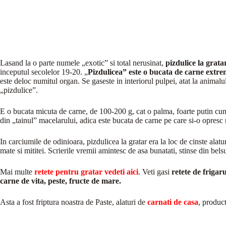
Lasand la o parte numele „exotic” si total nerusinat,
pizdulice la grata
inceputul secolelor 19-20. „
Pizdulicea” este o bucata de carne extr
este deloc numitul organ. Se gaseste in interiorul pulpei, atat la animalu
„pizdulice”.
E o bucata micuta de carne, de 100-200 g, cat o palma, foarte putin cuno
din „tainul” macelarului, adica este bucata de carne pe care si-o opresc 
In carciumile de odinioara, pizdulicea la gratar era la loc de cinste alatu
mate si mititei. Scrierile vremii amintesc de asa bunatati, stinse din bel
Mai multe
retete pentru gratar vedeti aici
. Veti gasi
retete de frigarui
carne de vita, peste, fructe de mare.
Asta a fost friptura noastra de Paste, alaturi de
carnati de casa
, product