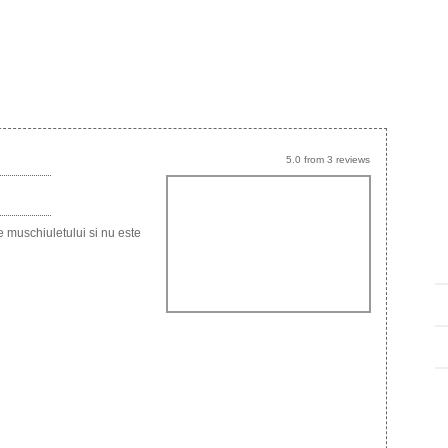
5.0
from
3
reviews
 muschiuletului si nu este