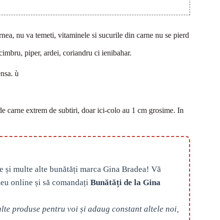
rnea, nu va temeti, vitaminele si sucurile din carne nu se pierd
cimbru, piper, ardei, coriandru ci ienibahar.
nsa. ù
de carne extrem de subtiri, doar ici-colo au 1 cm grosime. In
e și multe alte bunătăți marca Gina Bradea! Vă
eu online și să comandați
Bunătăți de la Gina
te produse pentru voi și adaug constant altele noi,