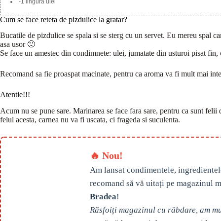
-1 lingura ulei
Cum se face reteta de pizdulice la gratar?
Bucatile de pizdulice se spala si se sterg cu un servet. Eu mereu spal ca
asa usor 🙂
Se face un amestec din condimnete: ulei, jumatate din usturoi pisat fin, 
Recomand sa fie proaspat macinate, pentru ca aroma va fi mult mai inte
Atentie!!!
Acum nu se pune sare. Marinarea se face fara sare, pentru ca sunt felii 
felul acesta, carnea nu va fi uscata, ci frageda si suculenta.
🔥 Nou!
Am lansat condimentele, ingredientel
recomand să vă uitați pe magazinul m
Bradea
!
Răsfoiți magazinul cu răbdare, am mul