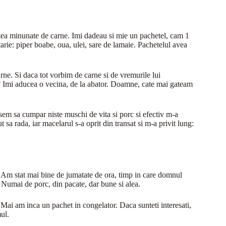
stea minunate de carne. Imi dadeau si mie un pachetel, cam 1
ie: piper boabe, oua, ulei, sare de lamaie. Pachetelul avea
rne. Si daca tot vorbim de carne si de vremurile lui
p? Imi aducea o vecina, de la abator. Doamne, cate mai gateam
em sa cumpar niste muschi de vita si porc si efectiv m-a
 sa rada, iar macelarul s-a oprit din transat si m-a privit lung:
i. Am stat mai bine de jumatate de ora, timp in care domnul
. Numai de porc, din pacate, dar bune si alea.
 Mai am inca un pachet in congelator. Daca sunteti interesati,
ul.