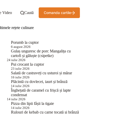
e Video
Caută
Comanda cartile
timele rețete culinare
Porumb la cuptor
6 august 2026
Gulaș unguresc de porc Mangalița cu
cartofi și găluște (csipetke)
24 iulie 2026
Pui crocant la cuptor
23 iulie 2026
Salată de castraveți cu usturoi și mărar
16 iulie 2026
Plăcintă cu dovlecei, iaurt și brânză
14 iulie 2026
Înghețată de caramel cu frișcă și lapte
condensat
14 iulie 2026
Pizza din lipii fâșii la tigaie
14 iulie 2026
Rulouri de kebab cu carne tocată și brânză