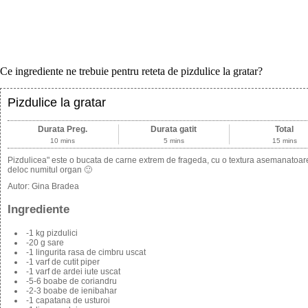
Ce ingrediente ne trebuie pentru reteta de pizdulice la gratar?
Pizdulice la gratar
Durata Preg.
Durata gatit
Total
10 mins
5 mins
15 mins
Pizdulicea" este o bucata de carne extrem de frageda, cu o textura asemanatoare
deloc numitul organ 🙂
Autor:
Gina Bradea
Ingrediente
-1 kg pizdulici
-20 g sare
-1 lingurita rasa de cimbru uscat
-1 varf de cutit piper
-1 varf de ardei iute uscat
-5-6 boabe de coriandru
-2-3 boabe de ienibahar
-1 capatana de usturoi