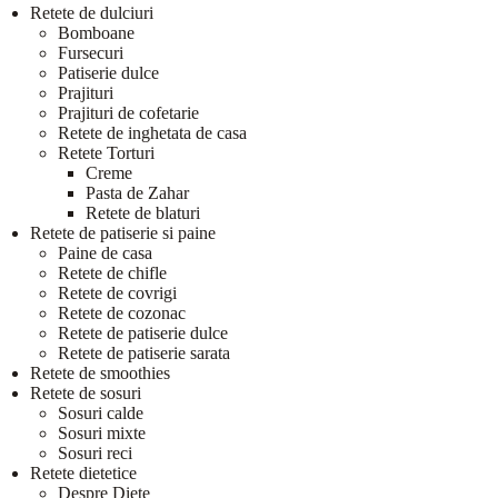
Retete de dulciuri
Bomboane
Fursecuri
Patiserie dulce
Prajituri
Prajituri de cofetarie
Retete de inghetata de casa
Retete Torturi
Creme
Pasta de Zahar
Retete de blaturi
Retete de patiserie si paine
Paine de casa
Retete de chifle
Retete de covrigi
Retete de cozonac
Retete de patiserie dulce
Retete de patiserie sarata
Retete de smoothies
Retete de sosuri
Sosuri calde
Sosuri mixte
Sosuri reci
Retete dietetice
Despre Diete