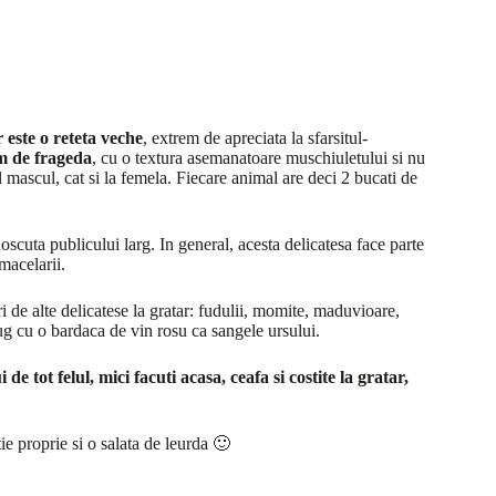
r este o reteta veche
, extrem de apreciata la sfarsitul-
em de frageda
, cu o textura asemanatoare muschiuletului si nu
l mascul, cat si la femela. Fiecare animal are deci 2 bucati de
scuta publicului larg. In general, acesta delicatesa face parte
macelarii.
ri de alte delicatese la gratar: fudulii, momite, maduvioare,
sug cu o bardaca de vin rosu ca sangele ursului.
 de tot felul, mici facuti acasa, ceafa si costite la gratar,
ie proprie si o salata de leurda 🙂