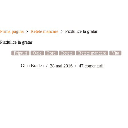
Sari
la
conținut
Prima pagină
Retete mancare
Pizdulice la gratar
Pizdulice la gratar
Fripturi
Oaie
Porc
Retete
Retete mancare
Vita
Gina Bradea
28 mai 2016
47 comentarii