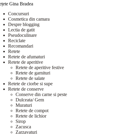
ețete Gina Bradea
Concursuri
Cosmetica din camara
Despre blogging
Lectia de gatit
Pseudoculinare
Reciclate
Recomandari
Retete
Retete de afumaturi
Retete de aperitive
Retete de aperitive festive
Retete de garnituri
Retete de salate
Retete de ciorbe si supe
Retete de conserve
Conserve din carne si peste
Dulceata/ Gem
Muraturi
Retete de compot
Retete de lichior
Sirop
Zacusca
Zarzavaturi