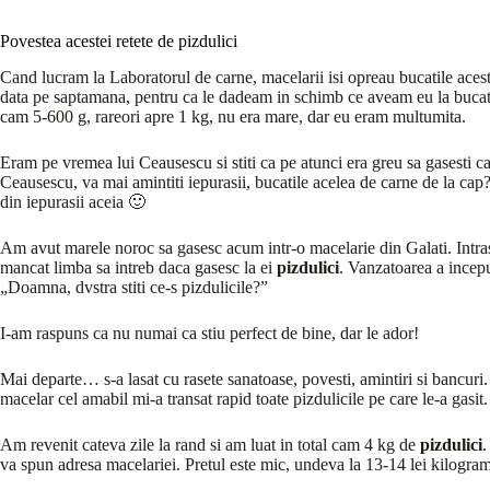
Povestea acestei retete de pizdulici
Cand lucram la Laboratorul de carne, macelarii isi opreau bucatile ace
data pe saptamana, pentru ca le dadeam in schimb ce aveam eu la bucatar
cam 5-600 g, rareori apre 1 kg, nu era mare, dar eu eram multumita.
Eram pe vremea lui Ceausescu si stiti ca pe atunci era greu sa gasesti ca
Ceausescu, va mai amintiti iepurasii, bucatile acelea de carne de la ca
din iepurasii aceia 🙂
Am avut marele noroc sa gasesc acum intr-o macelarie din Galati. Intras
mancat limba sa intreb daca gasesc la ei
pizdulici
. Vanzatoarea a inceput
„Doamna, dvstra stiti ce-s pizdulicile?”
I-am raspuns ca nu numai ca stiu perfect de bine, dar le ador!
Mai departe… s-a lasat cu rasete sanatoase, povesti, amintiri si bancur
macelar cel amabil mi-a transat rapid toate pizdulicile pe care le-a gasit
Am revenit cateva zile la rand si am luat in total cam 4 kg de
pizdulici
.
va spun adresa macelariei. Pretul este mic, undeva la 13-14 lei kilogram